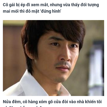
Cô gái bị ép đi xem mắt, nhưng vừa thấy đối tượng
mai mối thì đỏ mặt ‘đứng hình’
Nửa đêm, cô hàng xóm gõ cửa đòi vào nhà khiến tôi