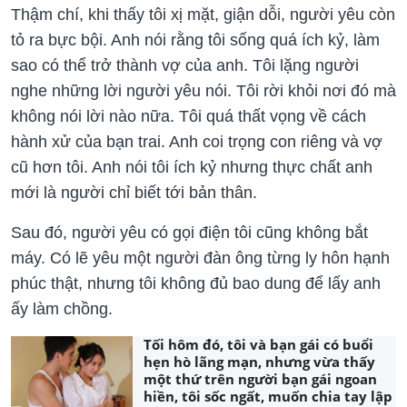
Thậm chí, khi thấy tôi xị mặt, giận dỗi, người yêu còn
tỏ ra bực bội. Anh nói rằng tôi sống quá ích kỷ, làm
sao có thể trở thành vợ của anh. Tôi lặng người
nghe những lời người yêu nói. Tôi rời khỏi nơi đó mà
không nói lời nào nữa. Tôi quá thất vọng về cách
hành xử của bạn trai. Anh coi trọng con riêng và vợ
cũ hơn tôi. Anh nói tôi ích kỷ nhưng thực chất anh
mới là người chỉ biết tới bản thân.
Sau đó, người yêu có gọi điện tôi cũng không bắt
máy. Có lẽ yêu một người đàn ông từng ly hôn hạnh
phúc thật, nhưng tôi không đủ bao dung để lấy anh
ấy làm chồng.
Tối hôm đó, tôi và bạn gái có buổi
hẹn hò lãng mạn, nhưng vừa thấy
một thứ trên người bạn gái ngoan
hiền, tôi sốc ngất, muốn chia tay lập