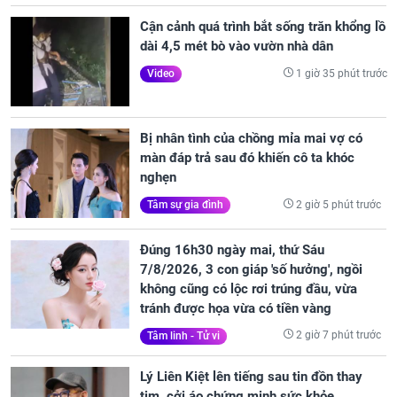
Cận cảnh quá trình bắt sống trăn khổng lồ
dài 4,5 mét bò vào vườn nhà dân
1 giờ 35 phút trước
Video
Bị nhân tình của chồng mỉa mai vợ có
màn đáp trả sau đó khiến cô ta khóc
nghẹn
2 giờ 5 phút trước
Tâm sự gia đình
Đúng 16h30 ngày mai, thứ Sáu
7/8/2026, 3 con giáp 'số hưởng', ngồi
không cũng có lộc rơi trúng đầu, vừa
tránh được họa vừa có tiền vàng
2 giờ 7 phút trước
Tâm linh - Tử vi
Lý Liên Kiệt lên tiếng sau tin đồn thay
tim, cởi áo chứng minh sức khỏe