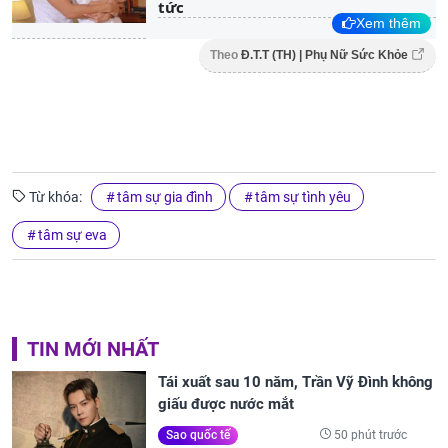
tức
Xem thêm
Theo
Đ.T.T (TH) | Phụ Nữ Sức Khỏe
Từ khóa:
tâm sự gia đình
tâm sự tình yêu
tâm sự eva
TIN MỚI NHẤT
Tái xuất sau 10 năm, Trần Vỹ Đình không
giấu được nước mắt
50 phút trước
Sao quốc tế