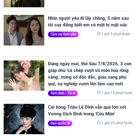
Nhìn người yêu đi lấy chồng, 5 năm sau
tôi cay đắng biết em có một bí mật sốc
1 giờ 5 phút trước
Tâm sự tình yêu
Đúng ngày mai, thứ Sáu 7/8/2026, 3 con
giáp như 'cá chép vượt vũ môn hóa rồng
vàng', trúng số độc đắc, giàu sang phú
quý, sự nghiệp vươn lên tầm cao mới
1 giờ 15 phút trước
Tâm linh - Tử vi
Cái bóng Triệu Lệ Dĩnh vẫn quá lớn với
Vương Dịch Đình trong 'Cửu Môn'
1 giờ 35 phút trước
Sao quốc tế