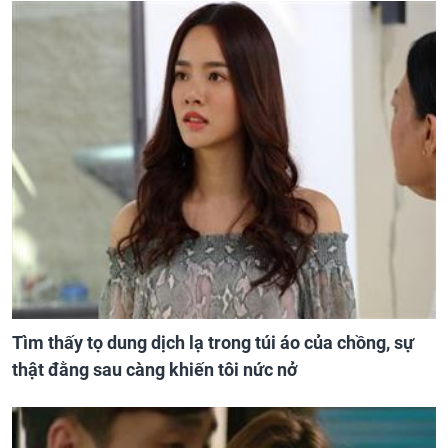
Tìm thấy tọ dung dịch lạ trong túi áo của chồng, sự
thật đằng sau càng khiến tôi nức nở