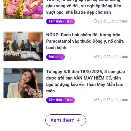
giàu sang vô đối, sự nghiệp thăng tiến
vượt bậc, nhà lầu xe đẹp chờ sẵn
2 giờ 55 phút trước
Tâm linh - Tử vi
NÓNG: Danh tính nhóm đối tượng trộn
Paracetamol vào thuốc Đông y, nổ chữa
bách bệnh
3 giờ 29 phút trước
Đời sống
Từ ngày 8/8 đến 18/8/2026, 3 con giáp
được trời ban VẬN MAY HIẾM CÓ, tiền
bạc tự động kéo về, Thần May Mắn lâm
môn
3 giờ 55 phút trước
Tâm linh - Tử vi
Xem thêm