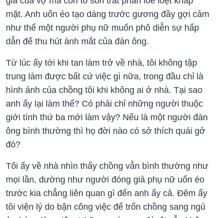
giả của vợ mà còn tô son trát phấn loè loẹt khắp
mặt. Anh uốn éo tạo dáng trước gương đầy gợi cảm
như thể một người phụ nữ muốn phô diễn sự hấp
dẫn để thu hút ánh mắt của đàn ông.
Từ lúc ấy tới khi tan làm trở về nhà, tôi không tập
trung làm được bất cứ việc gì nữa, trong đầu chỉ là
hình ảnh của chồng tôi khi không ai ở nhà. Tại sao
anh ấy lại làm thế? Có phải chỉ những người thuộc
giới tính thứ ba mới làm vậy? Nếu là một người đàn
ông bình thường thì họ đời nào có sở thích quái gở
đó?
Tôi ấy về nhà nhìn thấy chồng vẫn bình thường như
mọi lần, dường như người đóng giả phụ nữ uốn éo
trước kia chẳng liên quan gì đến anh ấy cả. Đêm ấy
tôi viện lý do bận công việc để trốn chồng sang ngủ