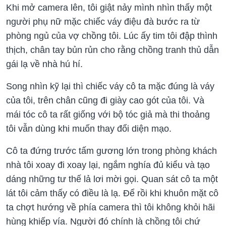
Khi mở camera lên, tôi giật nảy mình nhìn thấy một
người phụ nữ mặc chiếc váy điệu đà bước ra từ
phòng ngủ của vợ chồng tôi. Lúc ấy tim tôi đập thình
thịch, chân tay bủn rủn cho rằng chồng tranh thủ dẫn
gái lạ về nhà hú hí.
Song nhìn kỹ lại thì chiếc váy cô ta mặc đúng là váy
của tôi, trên chân cũng đi giày cao gót của tôi. Và
mái tóc cô ta rất giống với bộ tóc giả mà thi thoảng
tôi vẫn dùng khi muốn thay đổi diện mạo.
Cô ta đứng trước tấm gương lớn trong phòng khách
nhà tôi xoay đi xoay lại, ngắm nghía đủ kiểu và tạo
dáng những tư thế lả lơi mời gọi. Quan sát cô ta một
lát tôi cảm thấy có điều là lạ. Để rồi khi khuôn mặt cô
ta chợt hướng về phía camera thì tôi không khỏi hãi
hùng khiếp vía. Người đó chính là chồng tôi chứ