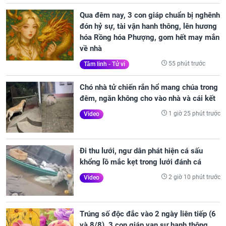
Qua đêm nay, 3 con giáp chuẩn bị nghênh
đón hỷ sự, tài vận hanh thông, lên hương
hóa Rồng hóa Phượng, gom hết may mắn
về nhà
55 phút trước
Tâm linh - Tử vi
Chó nhà tử chiến rắn hổ mang chúa trong
đêm, ngăn không cho vào nhà và cái kết
1 giờ 25 phút trước
Video
Đi thu lưới, ngư dân phát hiện cá sấu
khổng lồ mắc kẹt trong lưới đánh cá
2 giờ 10 phút trước
Video
Trúng số độc đắc vào 2 ngày liên tiếp (6
và 8/8), 3 con giáp vạn sự hanh thông,