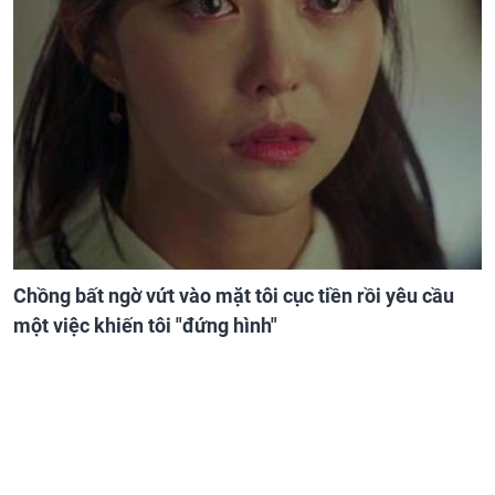
Chồng bất ngờ vứt vào mặt tôi cục tiền rồi yêu cầu
một việc khiến tôi "đứng hình"