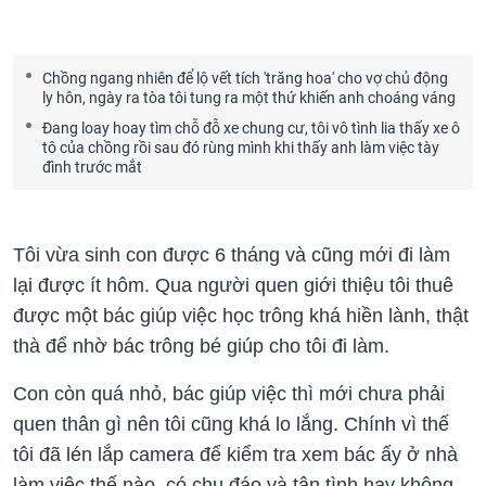
Chồng ngang nhiên để lộ vết tích 'trăng hoa' cho vợ chủ động
ly hôn, ngày ra tòa tôi tung ra một thứ khiến anh choáng váng
Đang loay hoay tìm chỗ đỗ xe chung cư, tôi vô tình lia thấy xe ô
tô của chồng rồi sau đó rùng mình khi thấy anh làm việc tày
đình trước mắt
Tôi vừa sinh con được 6 tháng và cũng mới đi làm
lại được ít hôm. Qua người quen giới thiệu tôi thuê
được một bác giúp việc học trông khá hiền lành, thật
thà để nhờ bác trông bé giúp cho tôi đi làm.
Con còn quá nhỏ, bác giúp việc thì mới chưa phải
quen thân gì nên tôi cũng khá lo lắng. Chính vì thế
tôi đã lén lắp camera để kiểm tra xem bác ấy ở nhà
làm việc thế nào, có chu đáo và tận tình hay không.