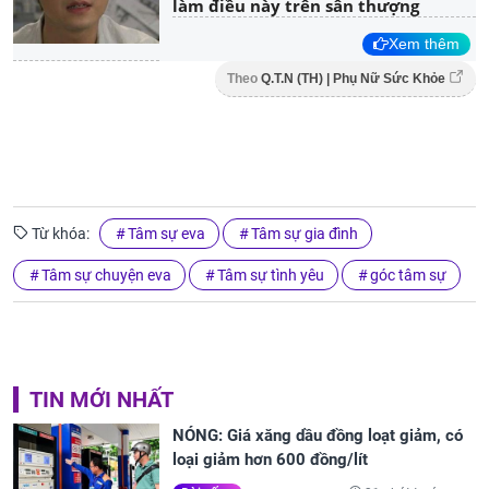
làm điều này trên sân thượng
Xem thêm
Theo
Q.T.N (TH) | Phụ Nữ Sức Khỏe
Từ khóa:
Tâm sự eva
Tâm sự gia đình
Tâm sự chuyện eva
Tâm sự tình yêu
góc tâm sự
TIN MỚI NHẤT
NÓNG: Giá xăng dầu đồng loạt giảm, có
loại giảm hơn 600 đồng/lít