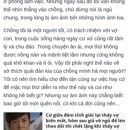
ở phòng làm việc. Những ngày sau đó tôi vẫn không
thể nhìn thẳng vào chồng, chứ đừng nói là ngủ
chung, trong lòng bị ám ảnh bởi những hình ảnh kia.
Chồng tôi là một người tốt, có trách nhiệm với vợ
con, trong cuộc sống hàng ngày cư xử cũng rất tâm
lý và chu đáo. Trong chuyện ân ái, mọi thứ không
được nồng nàn và mãnh liệt lắm nhưng cũng không
quá khô khan và ít ỏi. Vậy tôi phải nghĩ thế nào về
sở thích quái đản kia của chồng mình hả mọi người?
Tôi có nên tìm hiểu cho đến tận cùng sự việc hay cứ
để mặc mọi thứ diễn ra như thế này và coi như
không hề biết gì? Nhưng sự ám ảnh này chẳng biết
bao giờ tôi mới quên nổi, có khi cả đời cũng nên...
Cứ giữa đêm tỉnh giấc lại thấy vợ
biến mất, hôm sau giả vờ ngủ để lén
theo dõi thì chết lặng khi thấy vợ