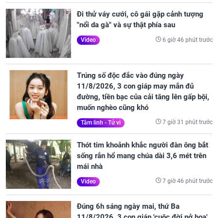
Đi thử váy cưới, cô gái gặp cảnh tượng
"nổi da gà" và sự thật phía sau
6 giờ 46 phút trước
Video
Trúng số độc đắc vào đúng ngày
11/8/2026, 3 con giáp may mắn đủ
đường, tiền bạc của cải tăng lên gấp bội,
muốn nghèo cũng khó
7 giờ 31 phút trước
Tâm linh - Tử vi
Thót tim khoảnh khắc người đàn ông bắt
sống rắn hổ mang chúa dài 3,6 mét trên
mái nhà
7 giờ 46 phút trước
Video
Đúng 6h sáng ngày mai, thứ Ba
11/8/2026, 3 con giáp 'cuộc đời nở hoa',