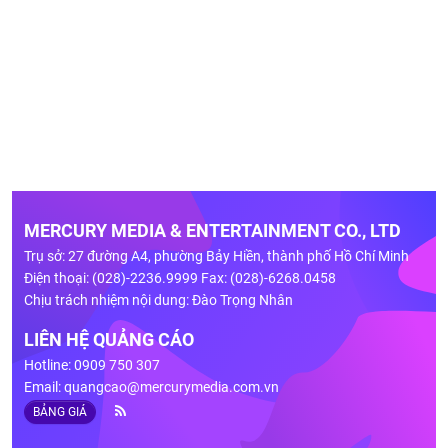
MERCURY MEDIA & ENTERTAINMENT CO., LTD
Trụ sở: 27 đường A4, phường Bảy Hiền, thành phố Hồ Chí Minh
Điện thoại: (028)-2236.9999 Fax: (028)-6268.0458
Chịu trách nhiệm nội dung: Đào Trọng Nhân
LIÊN HỆ QUẢNG CÁO
Hotline: 0909 750 307
Email:
quangcao@mercurymedia.com.vn
BẢNG GIÁ