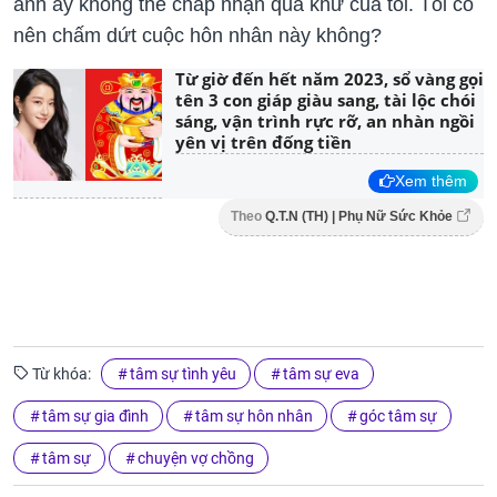
anh ấy không thể chấp nhận quá khứ của tôi. Tôi có
nên chấm dứt cuộc hôn nhân này không?
Từ giờ đến hết năm 2023, sổ vàng gọi
tên 3 con giáp giàu sang, tài lộc chói
sáng, vận trình rực rỡ, an nhàn ngồi
yên vị trên đống tiền
Xem thêm
Theo
Q.T.N (TH) | Phụ Nữ Sức Khỏe
Từ khóa:
tâm sự tình yêu
tâm sự eva
tâm sự gia đình
tâm sự hôn nhân
góc tâm sự
tâm sự
chuyện vợ chồng