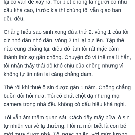
lại có vấn đề xảy ra. Tôi biết chồng là người có nhu
cầu khá cao, trước kia thì chúng tôi vẫn giao ban
đều đều.
Chẳng hiểu sao sinh xong đứa thứ 2, vòng 1 của tôi
cứ nhỏ dần nhỏ dần, vòng 2 thì lại bự lên. Tập thế
nào cũng chẳng lại, điều đó làm tôi rất mặc cảm
thành thử sợ gần chồng. Chuyện đó vì thế mà ít hẳn,
tôi nhận thấy thái độ khó chịu của chồng nhưng vì
không tự tin nên lại càng chẳng dám.
Thế rồi khi thuê ô sin được gần 1 năm. Chồng chẳng
buồn đòi hỏi nữa. Tôi có chút chột dạ nhưng mọi
camera trong nhà đều không có dấu hiệu khả nghi.
Tôi vẫn âm thầm quan sát. Cách đây mấy bữa, ô sin
tự nhiên vui vẻ lạ thường. Hỏi ra mới biết là con bé
mới mua được nhà. Tôi ngạc nhiên, với mức lương