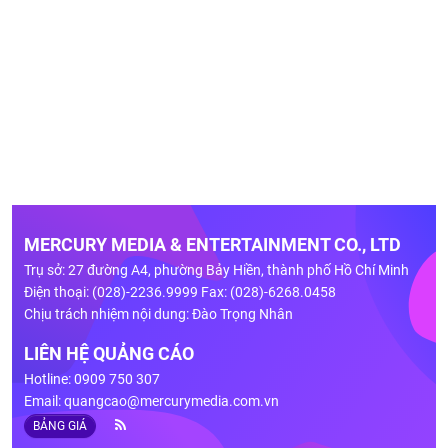
MERCURY MEDIA & ENTERTAINMENT CO., LTD
Trụ sở: 27 đường A4, phường Bảy Hiền, thành phố Hồ Chí Minh
Điện thoại: (028)-2236.9999 Fax: (028)-6268.0458
Chịu trách nhiệm nội dung: Đào Trọng Nhân
LIÊN HỆ QUẢNG CÁO
Hotline: 0909 750 307
Email:
quangcao@mercurymedia.com.vn
BẢNG GIÁ