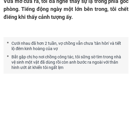
Vừa mở cửa ra, tôi đã nghe thấy sự lạ trong phía góc
phòng. Tiếng động ngày một lớn bên trong, tôi chết
điếng khi thấy cảnh tượng ấy.
Cưới nhau đã hơn 2 tuần, vợ chồng vẫn chưa 'tân hôn' và tiết
lộ đêm kinh hoàng của vợ
Bắt gặp chị họ nơi chồng công tác, tôi sững sờ tìm trong nhà
vệ sinh một vật đã dùng rồi còn anh bước ra ngoài với thân
hình ướt át khiến tôi ngất lịm