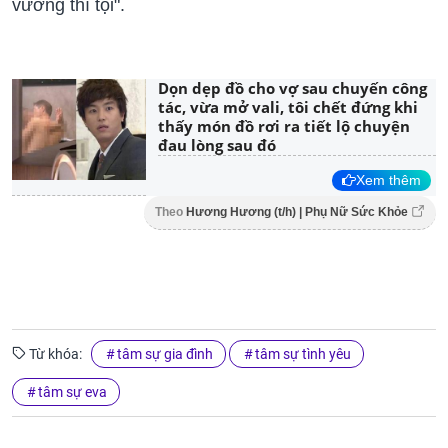
vương thì tội".
Dọn dẹp đồ cho vợ sau chuyến công
tác, vừa mở vali, tôi chết đứng khi
thấy món đồ rơi ra tiết lộ chuyện
đau lòng sau đó
Xem thêm
Theo
Hương Hương (t/h) | Phụ Nữ Sức Khỏe
Từ khóa:
tâm sự gia đình
tâm sự tình yêu
tâm sự eva