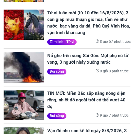
Tử vi tuần mới (từ 10 đến 16/8/2026), 3
con giáp mưa thuận gió hòa, tiền về như
nước, bạc vàng dư dả, Phú Quý Vinh Hoa,
vận trình khai sáng
8 giờ 57 phút trước
Tâm linh - Tử vi
Nổ ghe trên sông Sài Gòn: Một phụ nữ tử
vong, 3 người nhảy xuống nước
9 giờ 3 phút trước
Đời sống
TIN MỚI: Miền Bắc sắp nắng nóng diện
rộng, nhiệt độ ngoài trời có thể vượt 40
độ
9 giờ 7 phút trước
Đời sống
Vận đỏ như son kể từ ngày 8/8/2026, 3