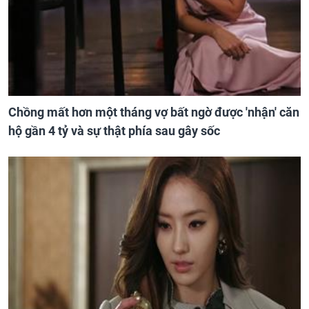
Chồng mất hơn một tháng vợ bất ngờ được 'nhận' căn
hộ gần 4 tỷ và sự thật phía sau gây sốc