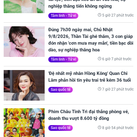
nghiệp thăng tiến không ngừng
5 giờ 27 phút trước
Tâm linh - Tử vi
Đúng 7h30 ngày mai, Chủ Nhật
9/8/2026, Thần Tài ghé thăm, 3 con giáp
đón nhận 'cơn mưa may mắn', tiền bạc dồi
dào, sự nghiệp thăng hoa
6 giờ 7 phút trước
Tâm linh - Tử vi
'Đệ nhất mỹ nhân Hồng Kông' Quan Chi
Lâm phản hồi tin yêu trai trẻ kém 36 tuổi
7 giờ 27 phút trước
Sao quốc tế
Phim Châu Tinh Trì đại thắng phòng vé,
doanh thu vượt 8.600 tỷ đồng
8 giờ 54 phút trước
Sao quốc tế