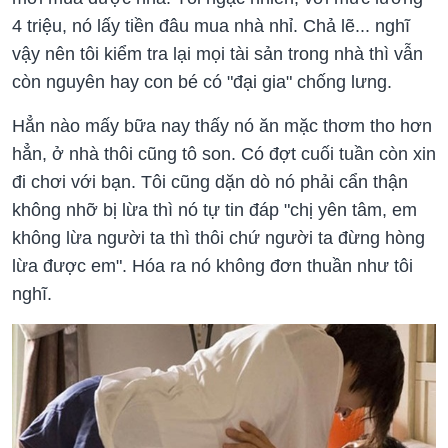
4 triệu, nó lấy tiền đâu mua nhà nhỉ. Chả lẽ... nghĩ
vậy nên tôi kiểm tra lại mọi tài sản trong nhà thì vẫn
còn nguyên hay con bé có "đại gia" chống lưng.
Hẳn nào mấy bữa nay thấy nó ăn mặc thơm tho hơn
hẳn, ở nhà thôi cũng tô son. Có đợt cuối tuần còn xin
đi chơi với bạn. Tôi cũng dặn dò nó phải cẩn thận
không nhỡ bị lừa thì nó tự tin đáp "chị yên tâm, em
không lừa người ta thì thôi chứ người ta đừng hòng
lừa được em". Hóa ra nó không đơn thuần như tôi
nghĩ.