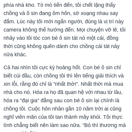
phía nhà kho. Tò mò tiến đến, tôi chết lặng thấy
chồng và ô sin đang ôm hôn, sờ xoạng nhau say
đắm. Lúc này tôi mới ngẩn người, đúng là vị trí này
camera không thể hướng đến. Mọi chuyện vỡ lẽ, tôi
nhảy vào lôi tóc con bé ô sin tát nó một cái, đồng
thời cũng không quên dành cho chồng cái tát nảy
nửa khác.
Cả hai nhìn tôi cực kỳ hoảng hốt. Con bé ô sin chỉ
biết cúi đầu, còn chồng tôi thì lên tiếng giải thích và
xin lỗi, rằng đó chỉ là "nhất thời". Nhất thời mà mua
nhà cho nó. Hóa ra họ đã quan hệ với nhau từ lâu,
hóa ra "đại gia" đằng sau con bé ô sin lại chính là
chồng tôi. Cuộc hôn nhân gần 10 năm trời ai cũng
nghĩ viên mãn của tôi tan thành mây khói. Tôi thực
tình chẳng biết nên làm sao nữa. "Bỏ thì thương mà