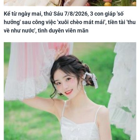
Kể từ ngày mai, thứ Sáu 7/8/2026, 3 con giáp 'số
hưởng' sau công việc 'xuôi chèo mát mái', tiền tài 'thu
về như nước', tình duyên viên mãn