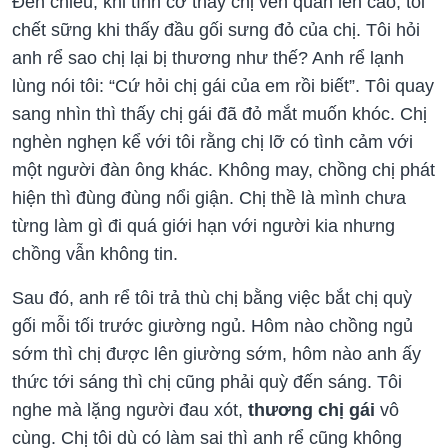
Đến chiều, khi tình cờ thấy chị vén quần lên cao, tôi
chết sững khi thấy đầu gối sưng đỏ của chị. Tôi hỏi
anh rể sao chị lại bị thương như thế? Anh rể lạnh
lùng nói tôi: “Cứ hỏi chị gái của em rồi biết”. Tôi quay
sang nhìn thì thấy chị gái đã đỏ mắt muốn khóc. Chị
nghèn nghẹn kể với tôi rằng chị lỡ có tình cảm với
một người đàn ông khác. Không may, chồng chị phát
hiện thì đùng đùng nổi giận. Chị thề là mình chưa
từng làm gì đi quá giới hạn với người kia nhưng
chồng vẫn không tin.
Sau đó, anh rể tôi trả thù chị bằng việc bắt chị quỳ
gối mỗi tối trước giường ngủ. Hôm nào chồng ngủ
sớm thì chị được lên giường sớm, hôm nào anh ấy
thức tới sáng thì chị cũng phải quỳ đến sáng. Tôi
nghe mà lặng người đau xót,
thương chị gái
vô
cùng. Chị tôi dù có làm sai thì anh rể cũng không