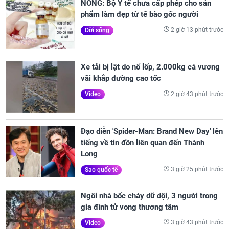
NÓNG: Bộ Y tế chưa cấp phép cho sản
phẩm làm đẹp từ tế bào gốc người
2 giờ 13 phút trước
Đời sống
Xe tải bị lật do nổ lốp, 2.000kg cá vương
vãi khắp đường cao tốc
2 giờ 43 phút trước
Video
Đạo diễn 'Spider-Man: Brand New Day' lên
tiếng về tin đồn liên quan đến Thành
Long
3 giờ 25 phút trước
Sao quốc tế
Ngôi nhà bốc cháy dữ dội, 3 người trong
gia đình tử vong thương tâm
3 giờ 43 phút trước
Video