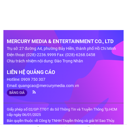
MERCURY MEDIA & ENTERTAINMENT CO., LTD
Trụ sở: 27 đường A4, phường Bảy Hiền, thành phố Hồ Chí Minh
Điện thoại: (028)-2236.9999 Fax: (028)-6268.0458
Chịu trách nhiệm nội dung: Đào Trọng Nhân
LIÊN HỆ QUẢNG CÁO
Hotline: 0909 750 307
Email:
quangcao@mercurymedia.com.vn
BẢNG GIÁ
Giấy phép số 02/GP-TTĐT do Sở Thông Tin và Truyền Thông Tp.HCM
cấp ngày 06/01/2025
Bản quyền thuộc về Công ty TNHH Truyền thông và giải trí Sao Thủy.
Cấm sao chép dưới mọi hình thức nếu không có sự chấp thuận bằng