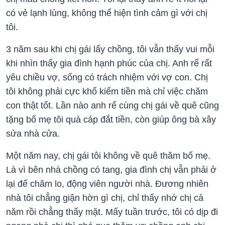
có vẻ lạnh lùng, không thể hiện tình cảm gì với chị
tôi.
3 năm sau khi chị gái lấy chồng, tôi vẫn thấy vui mỗi
khi nhìn thấy gia đình hạnh phúc của chị. Anh rể rất
yêu chiều vợ, sống có trách nhiệm với vợ con. Chị
tôi không phải cực khổ kiếm tiền mà chỉ việc chăm
con thật tốt. Lần nào anh rể cùng chị gái về quê cũng
tặng bố mẹ tôi quà cáp đắt tiền, còn giúp ông bà xây
sửa nhà cửa.
Một năm nay, chị gái tôi không về quê thăm bố mẹ.
Là vì bên nhà chồng có tang, gia đình chị vẫn phải ở
lại để chăm lo, động viên người nhà. Đương nhiên
nhà tôi chẳng giận hờn gì chị, chỉ thấy nhớ chị cả
năm rồi chẳng thấy mặt. Mấy tuần trước, tôi có dịp đi