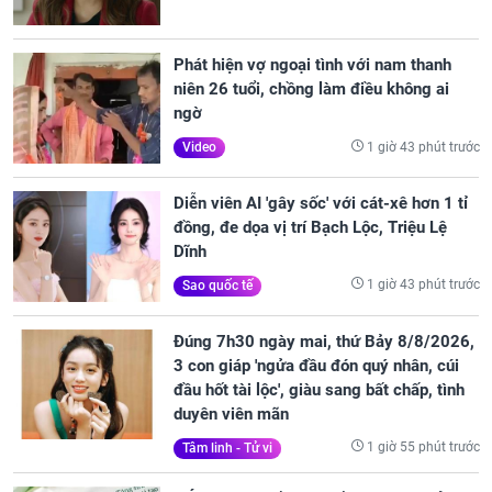
Phát hiện vợ ngoại tình với nam thanh
niên 26 tuổi, chồng làm điều không ai
ngờ
1 giờ 43 phút trước
Video
Diễn viên AI 'gây sốc' với cát-xê hơn 1 tỉ
đồng, đe dọa vị trí Bạch Lộc, Triệu Lệ
Dĩnh
1 giờ 43 phút trước
Sao quốc tế
Đúng 7h30 ngày mai, thứ Bảy 8/8/2026,
3 con giáp 'ngửa đầu đón quý nhân, cúi
đầu hốt tài lộc', giàu sang bất chấp, tình
duyên viên mãn
1 giờ 55 phút trước
Tâm linh - Tử vi