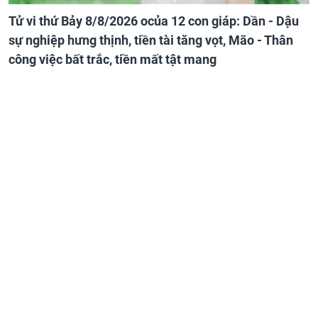
Tử vi thứ Bảy 8/8/2026 ocủa 12 con giáp: Dần - Dậu
sự nghiệp hưng thịnh, tiền tài tăng vọt, Mão - Thân
công việc bất trắc, tiền mất tật mang