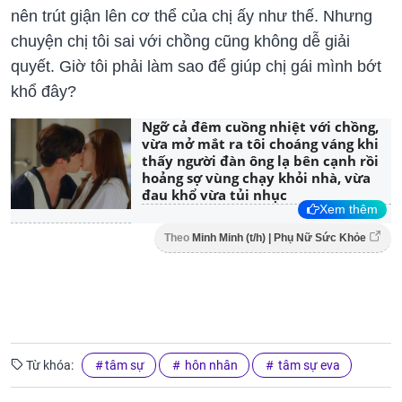
nên trút giận lên cơ thể của chị ấy như thế. Nhưng
chuyện chị tôi sai với chồng cũng không dễ giải
quyết. Giờ tôi phải làm sao để giúp chị gái mình bớt
khổ đây?
Ngỡ cả đêm cuồng nhiệt với chồng,
vừa mở mắt ra tôi choáng váng khi
thấy người đàn ông lạ bên cạnh rồi
hoảng sợ vùng chạy khỏi nhà, vừa
đau khổ vừa tủi nhục
Xem thêm
Theo
Minh Minh (t/h) | Phụ Nữ Sức Khỏe
Từ khóa:
tâm sự
hôn nhân
tâm sự eva