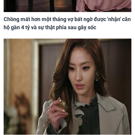
Chồng mất hơn một tháng vợ bất ngờ được 'nhận' căn
hộ gần 4 tỷ và sự thật phía sau gây sốc