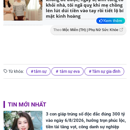
khỏi nhà, tôi ngã quỵ khi mẹ chồng
lén lút dúi tiền vào tay rồi tiết lộ bí
mật kinh hoàng
Xem thêm
Theo
Mộc Miên (TH) | Phụ Nữ Sức Khỏe
Từ khóa:
tâm sự
tâm sự eva
Tâm sự gia đình
TIN MỚI NHẤT
3 con giáp trúng số độc đắc đúng 300 tỷ
vào ngày 6/8/2026, hưởng trọn phúc lộc,
tiền tài tăng vọt, công danh sự nghiệp