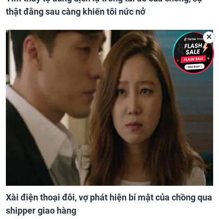
thật đằng sau càng khiến tôi nức nở
✕
Xài điện thoại đôi, vợ phát hiện bí mật của chồng qua
shipper giao hàng