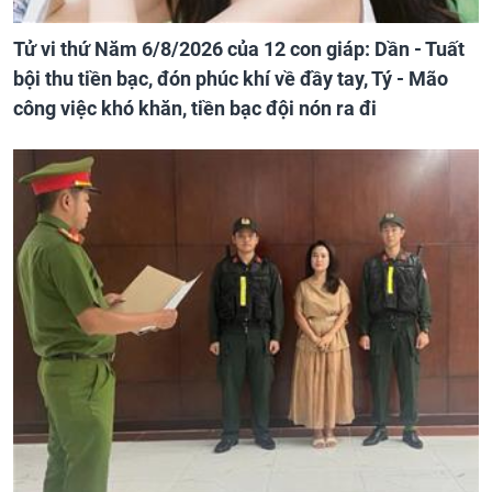
Tử vi thứ Năm 6/8/2026 của 12 con giáp: Dần - Tuất
bội thu tiền bạc, đón phúc khí về đầy tay, Tý - Mão
công việc khó khăn, tiền bạc đội nón ra đi