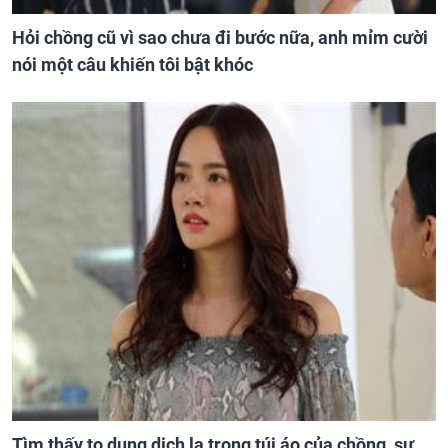
Hỏi chồng cũ vì sao chưa đi bước nữa, anh mỉm cười
nói một câu khiến tôi bật khóc
Tìm thấy tọ dung dịch lạ trong túi áo của chồng, sự