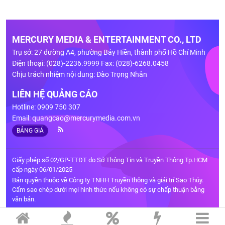
MERCURY MEDIA & ENTERTAINMENT CO., LTD
Trụ sở: 27 đường A4, phường Bảy Hiền, thành phố Hồ Chí Minh
Điện thoại: (028)-2236.9999 Fax: (028)-6268.0458
Chịu trách nhiệm nội dung: Đào Trọng Nhân
LIÊN HỆ QUẢNG CÁO
Hotline: 0909 750 307
Email:
quangcao@mercurymedia.com.vn
BẢNG GIÁ
Giấy phép số 02/GP-TTĐT do Sở Thông Tin và Truyền Thông Tp.HCM
cấp ngày 06/01/2025
Bản quyền thuộc về Công ty TNHH Truyền thông và giải trí Sao Thủy.
Cấm sao chép dưới mọi hình thức nếu không có sự chấp thuận bằng
văn bản.