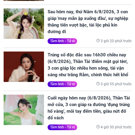
Sau hôm nay, thứ Năm 6/8/2026, 3 con
giáp 'may mắn ập xuống đầu', sự nghiệp
thăng tiến vượt bậc, tài lộc phủ kín
đường đi
3 giờ 20 phút trước
Tâm linh - Tử vi
Trúng số độc đắc sau 16h30 chiều nay
(6/8/2026), Thần Tài 'điểm mặt gọi tên',
3 con giáp lộc nhiều hơn sông, tài vận
sáng như trăng Rằm, chính thức hết khổ
3 giờ 55 phút trước
Tâm linh - Tử vi
Cuối ngày hôm nay (6/8/2026), Thần Tài
mở cửa, 3 con giáp ra đường 'đụng trúng
hố vàng', mỏi tay đếm tiền, giàu nứt đố
đổ vách
4 giờ 50 phút trước
Tâm linh - Tử vi