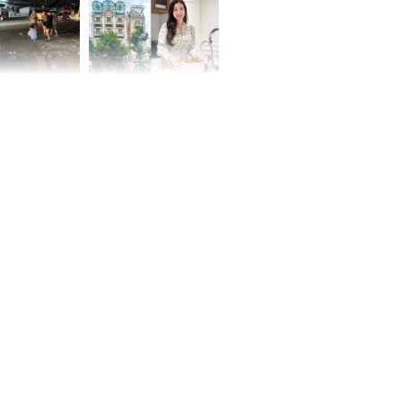
 Nữ công nhân
Đỗ Mỹ Linh hé lộ góc
trên đường đi
bếp chill của nhà mới -
rong khu công
cạnh biệt thự bầu Hiển
Sóng Thần
00 ngày
, 3 con giáp
g bạt ngàn,
Phú Quý, ung
của đầy nhà,
g hưng thịnh