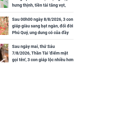
hưng thịnh, tiền tài tăng vọt,
Mão - Thân công việc bất trắc,
tiền mất tật mang
Sau 00h00 ngày 8/8/2026, 3 con
giáp giàu sang bạt ngàn, đổi đời
Phú Quý, ung dung có của đầy
nhà, ngày càng hưng thịnh sung
túc
Sau ngày mai, thứ Sáu
7/8/2026, Thần Tài 'điểm mặt
gọi tên', 3 con giáp lộc nhiều hơn
sông, tài vận sáng như trăng
Rằm, chính thức hết khổ