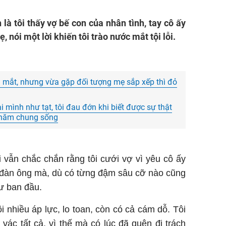
 là tôi thấy vợ bế con của nhân tình, tay cô ấy
 nói một lời khiến tôi trào nước mắt tội lỗi.
m mắt, nhưng vừa gặp đối tượng mẹ sắp xếp thì đỏ
i mình như tạt, tôi đau đớn khi biết được sự thật
 năm chung sống
i vẫn chắc chắn rằng tôi cưới vợ vì yêu cô ấy
a đàn ông mà, dù có từng đậm sâu cỡ nào cũng
hư ban đầu.
i nhiều áp lực, lo toan, còn có cả cám dỗ. Tôi
 vác tất cả, vì thế mà có lúc đã quên đi trách