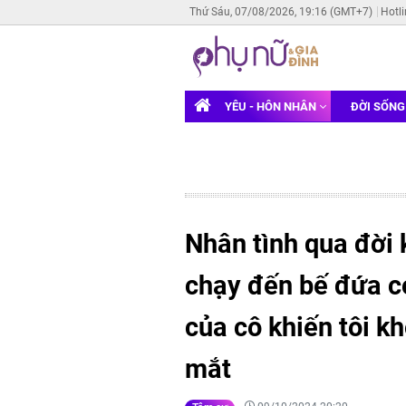
Thứ Sáu, 07/08/2026, 19:16 (GMT+7)
Hotl
YÊU - HÔN NHÂN
ĐỜI SỐN
Nhân tình qua đời 
chạy đến bế đứa c
của cô khiến tôi 
mắt