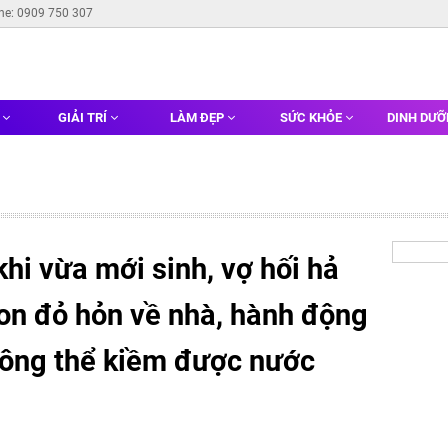
ine: 0909 750 307
G
GIẢI TRÍ
LÀM ĐẸP
SỨC KHỎE
DINH DƯ
khi vừa mới sinh, vợ hối hả
on đỏ hỏn về nhà, hành động
không thể kiềm được nước