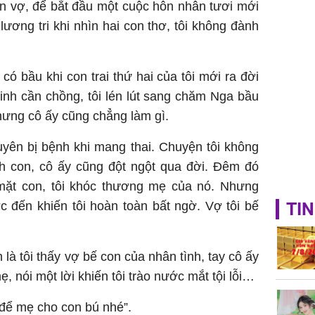
 hôn vợ, để bắt đầu một cuộc hôn nhân tươi mới
sung túc
ương tri khi nhìn hai con thơ, tôi không đành
ó bầu khi con trai thứ hai của tôi mới ra đời
inh cần chồng, tôi lén lút sang chăm Nga bầu
 nhưng cô ấy cũng chẳng làm gì.
yên bị bệnh khi mang thai. Chuyện tôi không
nh con, cô ấy cũng đột ngột qua đời. Đêm đó
p mặt con, tôi khóc thương mẹ của nó. Nhưng
TIN
c đến khiến tôi hoàn toàn bất ngờ. Vợ tôi bế
 là tôi thấy vợ bế con của nhân tình, tay cô ấy
, nói một lời khiến tôi trào nước mắt tội lỗi…
 để mẹ cho con bú nhé”.