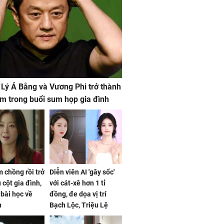
 Lý Á Bằng và Vương Phi trở thành
m trong buổi sum họp gia đình
 chồng rồi trở
Diễn viên AI 'gây sốc'
 cột gia đình,
với cát-xê hơn 1 tỉ
a bài học về
đồng, đe dọa vị trí
n
Bạch Lộc, Triệu Lệ
Dĩnh