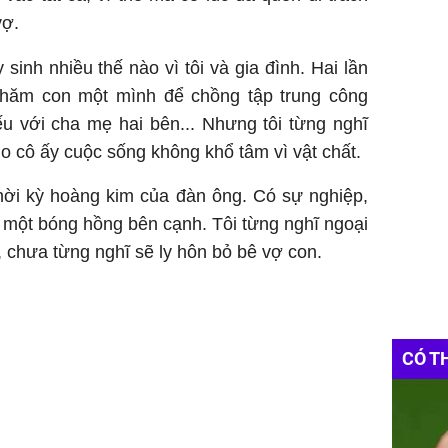
vợ.
sinh nhiều thế nào vì tôi và gia đình. Hai lần
chăm con một mình để chồng tập trung công
ếu với cha mẹ hai bên... Nhưng tôi từng nghĩ
o cô ấy cuộc sống không khổ tâm vì vật chất.
 thời kỳ hoàng kim của đàn ông. Có sự nghiệp,
ơn một bóng hồng bên cạnh. Tôi từng nghĩ ngoại
y, chưa từng nghĩ sẽ ly hôn bỏ bê vợ con.
CÓ T