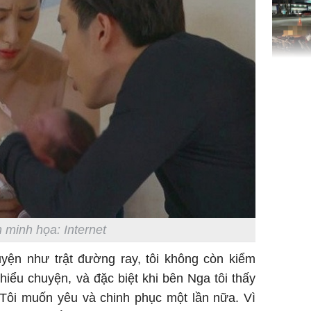
TP.HCM:
tử vong 
làm về t
nghiệp 
 minh họa: Internet
Sau 00h
8/8/2026
uyện như trật đường ray, tôi không còn kiểm
giàu san
hiểu chuyện, và đặc biệt khi bên Nga tôi thấy
đổi đời 
dung có 
. Tôi muốn yêu và chinh phục một lần nữa. Vì
ngày càn