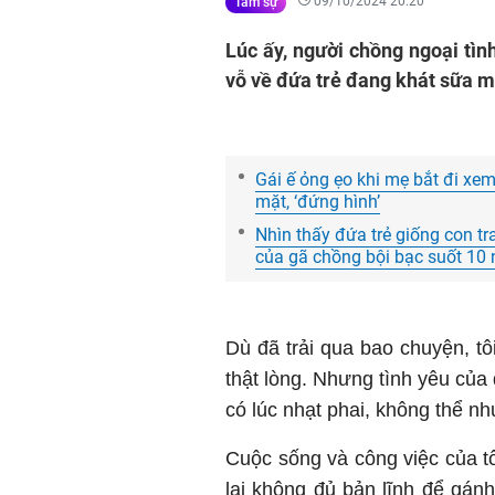
09/10/2024 20:20
Tâm sự
Lúc ấy, người chồng ngoại tình
vỗ về đứa trẻ đang khát sữa mẹ,
Gái ế ỏng ẹo khi mẹ bắt đi xe
mặt, ‘đứng hình’
Nhìn thấy đứa trẻ giống con tra
của gã chồng bội bạc suốt 10
Dù đã trải qua bao chuyện, tô
thật lòng. Nhưng tình yêu củ
có lúc nhạt phai, không thể n
Cuộc sống và công việc của tô
lại không đủ bản lĩnh để gánh