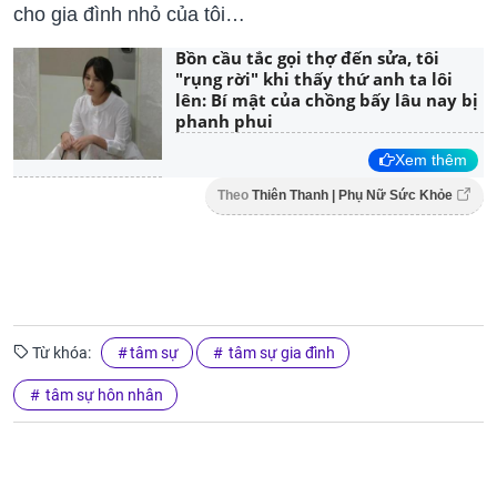
cho gia đình nhỏ của tôi…
Bồn cầu tắc gọi thợ đến sửa, tôi
"rụng rời" khi thấy thứ anh ta lôi
lên: Bí mật của chồng bấy lâu nay bị
phanh phui
Xem thêm
Theo
Thiên Thanh | Phụ Nữ Sức Khỏe
Từ khóa:
tâm sự
tâm sự gia đình
tâm sự hôn nhân