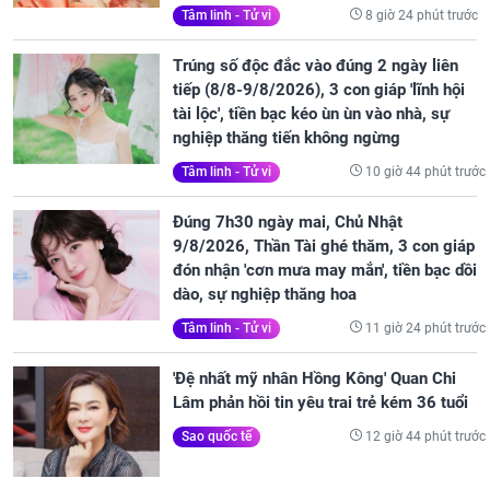
8 giờ 24 phút trước
Tâm linh - Tử vi
Trúng số độc đắc vào đúng 2 ngày liên
tiếp (8/8-9/8/2026), 3 con giáp 'lĩnh hội
tài lộc', tiền bạc kéo ùn ùn vào nhà, sự
nghiệp thăng tiến không ngừng
10 giờ 44 phút trước
Tâm linh - Tử vi
Đúng 7h30 ngày mai, Chủ Nhật
9/8/2026, Thần Tài ghé thăm, 3 con giáp
đón nhận 'cơn mưa may mắn', tiền bạc dồi
dào, sự nghiệp thăng hoa
11 giờ 24 phút trước
Tâm linh - Tử vi
'Đệ nhất mỹ nhân Hồng Kông' Quan Chi
Lâm phản hồi tin yêu trai trẻ kém 36 tuổi
12 giờ 44 phút trước
Sao quốc tế