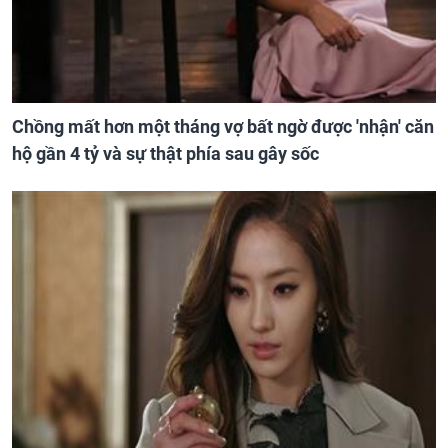
Chồng mất hơn một tháng vợ bất ngờ được 'nhận' căn
hộ gần 4 tỷ và sự thật phía sau gây sốc