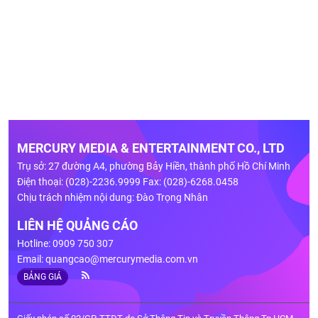
MERCURY MEDIA & ENTERTAINMENT CO., LTD
Trụ sở: 27 đường A4, phường Bảy Hiền, thành phố Hồ Chí Minh
Điện thoại: (028)-2236.9999 Fax: (028)-6268.0458
Chịu trách nhiệm nội dung: Đào Trọng Nhân
LIÊN HỆ QUẢNG CÁO
Hotline: 0909 750 307
Email:
quangcao@mercurymedia.com.vn
BẢNG GIÁ