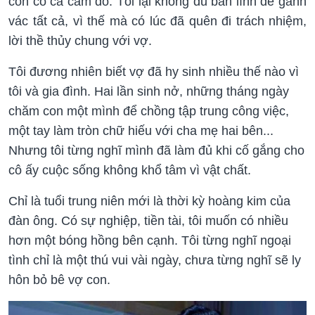
còn có cả cám dỗ. Tôi lại không đủ bản lĩnh để gánh
vác tất cả, vì thế mà có lúc đã quên đi trách nhiệm,
lời thề thủy chung với vợ.
Tôi đương nhiên biết vợ đã hy sinh nhiều thế nào vì
tôi và gia đình. Hai lần sinh nở, những tháng ngày
chăm con một mình để chồng tập trung công việc,
một tay làm tròn chữ hiếu với cha mẹ hai bên...
Nhưng tôi từng nghĩ mình đã làm đủ khi cố gắng cho
cô ấy cuộc sống không khổ tâm vì vật chất.
Chỉ là tuổi trung niên mới là thời kỳ hoàng kim của
đàn ông. Có sự nghiệp, tiền tài, tôi muốn có nhiều
hơn một bóng hồng bên cạnh. Tôi từng nghĩ ngoại
tình chỉ là một thú vui vài ngày, chưa từng nghĩ sẽ ly
hôn bỏ bê vợ con.