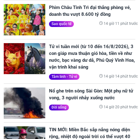
Phim Châu Tinh Trì đại thắng phòng vé,
doanh thu vượt 8.600 tỷ đồng
14 giờ 11 phút trước
Sao quốc tế
Tử vi tuần mới (từ 10 đến 16/8/2026), 3
con giáp mưa thuận gió hòa, tiền về như
nước, bạc vàng dư dả, Phú Quý Vinh Hoa,
vận trình khai sáng
14 giờ 14 phút trước
Tâm linh - Tử vi
Nổ ghe trên sông Sài Gòn: Một phụ nữ tử
vong, 3 người nhảy xuống nước
14 giờ 20 phút trước
Đời sống
TIN MỚI: Miền Bắc sắp nắng nóng diện
rộng, nhiệt độ ngoài trời có thể vượt 40