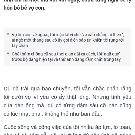
hôn bỏ bê vợ con.
Vợ ôm con về ngoại, tôi mặc kệ vì chê "vợ xấu chẳng ai thèm",
ai ngờ một tháng sau cô ấy gọi điện báo tin khiến tôi rụng rời
tay chân
Ghé thăm chồng cũ sau thời gian dài xa cách, tôi "ngã quỵ"
trước bộ dạng hiện tại và thứ anh đang cầm chặt trong tay.
Dù đã trải qua bao chuyện, tôi vẫn chắc chắn rằng
tôi cưới vợ vì yêu cô ấy thật lòng. Nhưng tình yêu
của đàn ông mà, dù có từng đậm sâu cỡ nào cũng
có lúc nhạt phai, không thể như ban đầu.
Cuộc sống và công việc của tôi nhiều áp lực, lo toan,