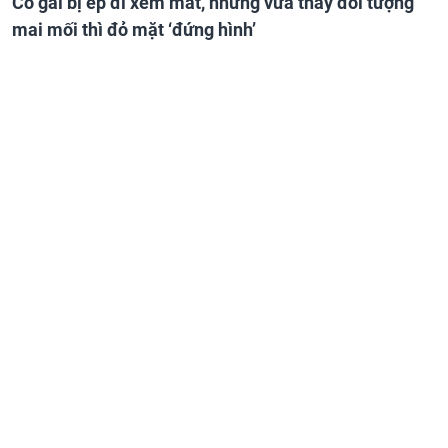
Cô gái bị ép đi xem mắt, nhưng vừa thấy đối tượng
mai mối thì đỏ mặt ‘đứng hình’