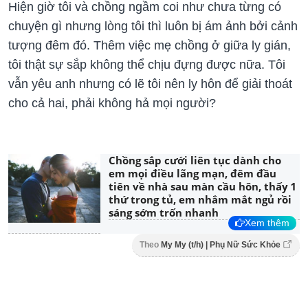
Hiện giờ tôi và chồng ngầm coi như chưa từng có
chuyện gì nhưng lòng tôi thì luôn bị ám ảnh bởi cảnh
tượng đêm đó. Thêm việc mẹ chồng ở giữa ly gián,
tôi thật sự sắp không thể chịu đựng được nữa. Tôi
vẫn yêu anh nhưng có lẽ tôi nên ly hôn để giải thoát
cho cả hai, phải không hả mọi người?
Chồng sắp cưới liên tục dành cho
em mọi điều lãng mạn, đêm đầu
tiên về nhà sau màn cầu hôn, thấy 1
thứ trong tủ, em nhắm mắt ngủ rồi
sáng sớm trốn nhanh
Xem thêm
Theo
My My (t/h) | Phụ Nữ Sức Khỏe