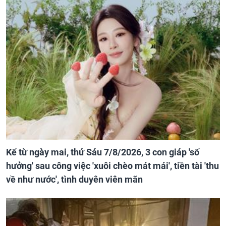
Kể từ ngày mai, thứ Sáu 7/8/2026, 3 con giáp 'số
hưởng' sau công việc 'xuôi chèo mát mái', tiền tài 'thu
về như nước', tình duyên viên mãn