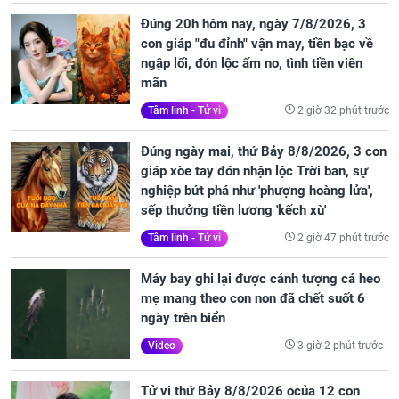
Đúng 20h hôm nay, ngày 7/8/2026, 3
con giáp "đu đỉnh" vận may, tiền bạc về
ngập lối, đón lộc ấm no, tình tiền viên
mãn
2 giờ 32 phút trước
Tâm linh - Tử vi
Đúng ngày mai, thứ Bảy 8/8/2026, 3 con
giáp xòe tay đón nhận lộc Trời ban, sự
nghiệp bứt phá như 'phượng hoàng lửa',
sếp thưởng tiền lương 'kếch xù'
2 giờ 47 phút trước
Tâm linh - Tử vi
Máy bay ghi lại được cảnh tượng cá heo
mẹ mang theo con non đã chết suốt 6
ngày trên biển
3 giờ 2 phút trước
Video
Tử vi thứ Bảy 8/8/2026 ocủa 12 con