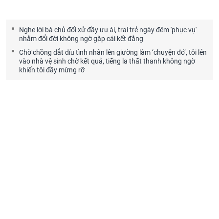
Nghe lời bà chủ đối xử đầy ưu ái, trai trẻ ngày đêm 'phục vụ'
nhằm đổi đời không ngờ gặp cái kết đắng
Chờ chồng dắt díu tình nhân lên giường làm ‘chuyện đó’, tôi lẻn
vào nhà vệ sinh chờ kết quả, tiếng la thất thanh không ngờ
khiến tôi đầy mừng rỡ