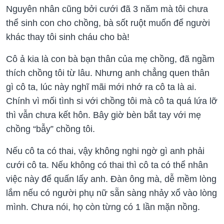
Nguyên nhân cũng bởi cưới đã 3 năm mà tôi chưa
thể sinh con cho chồng, bà sốt ruột muốn để người
khác thay tôi sinh cháu cho bà!
Cô ả kia là con bà bạn thân của mẹ chồng, đã ngầm
thích chồng tôi từ lâu. Nhưng anh chẳng quen thân
gì cô ta, lúc này nghĩ mãi mới nhớ ra cô ta là ai.
Chính vì mối tình si với chồng tôi mà cô ta quá lứa lỡ
thì vẫn chưa kết hôn. Bây giờ bèn bắt tay với mẹ
chồng “bẫy” chồng tôi.
Nếu cô ta có thai, vậy không nghi ngờ gì anh phải
cưới cô ta. Nếu không có thai thì cô ta có thể nhân
việc này để quấn lấy anh. Đàn ông mà, dễ mềm lòng
lắm nếu có người phụ nữ sẵn sàng nhảy xổ vào lòng
mình. Chưa nói, họ còn từng có 1 lần mặn nồng.