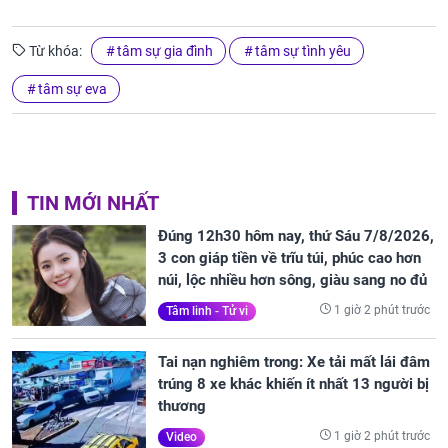
Từ khóa:
tâm sự gia đình
tâm sự tình yêu
tâm sự eva
TIN MỚI NHẤT
Đúng 12h30 hôm nay, thứ Sáu 7/8/2026,
3 con giáp tiền về trĩu túi, phúc cao hơn
núi, lộc nhiều hơn sông, giàu sang no đủ
1 giờ 2 phút trước
Tâm linh - Tử vi
Tai nạn nghiêm trong: Xe tải mất lái đâm
trúng 8 xe khác khiến ít nhất 13 người bị
thương
1 giờ 2 phút trước
Video