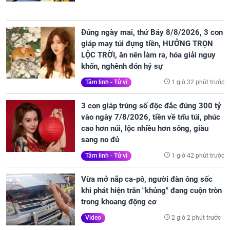
Đúng ngày mai, thứ Bảy 8/8/2026, 3 con
giáp may túi đựng tiền, HƯỞNG TRỌN
LỘC TRỜI, ăn nên làm ra, hóa giải nguy
khốn, nghênh đón hỷ sự
1 giờ 32 phút trước
Tâm linh - Tử vi
3 con giáp trúng số độc đắc đúng 300 tỷ
vào ngày 7/8/2026, tiền về trĩu túi, phúc
cao hơn núi, lộc nhiều hơn sông, giàu
sang no đủ
1 giờ 42 phút trước
Tâm linh - Tử vi
Vừa mở nắp ca-pô, người đàn ông sốc
khi phát hiện trăn "khủng" đang cuộn tròn
trong khoang động cơ
2 giờ 2 phút trước
Video