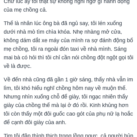
Chứ lúc ấy tôi thật sự không nghi ngờ gì hành động
của mẹ chồng cả.
Thế là nhân lúc ông bà đã ngủ say, tôi lén xuống
dưới nhà mò tìm chìa khóa. Nhẹ nhàng mở cửa,
không dám dắt xe máy của mình ra sợ đánh động bố
mẹ chồng, tôi ra ngoài đón taxi về nhà mình. Sáng
mai bà có hỏi thì tôi chỉ cần nói chồng đột ngột gọi tôi
về là được.
Về đến nhà cũng đã gần 1 giờ sáng, thấy nhà vẫn im
lìm, tôi khó hiểu nghĩ chồng hôm nay về muộn thế.
Nhưng nhìn xuống chỗ để giày, tôi ngạc nhiên thấy
giày của chồng thế mà lại ở đó rồi. Kinh khủng hơn
tôi còn thấy một đôi guốc cao gót của phụ nữ lạ hoắc
để cạnh đôi giày của anh.
Tim tôi đập thình thịch trong lồng ngực, cả người bủn