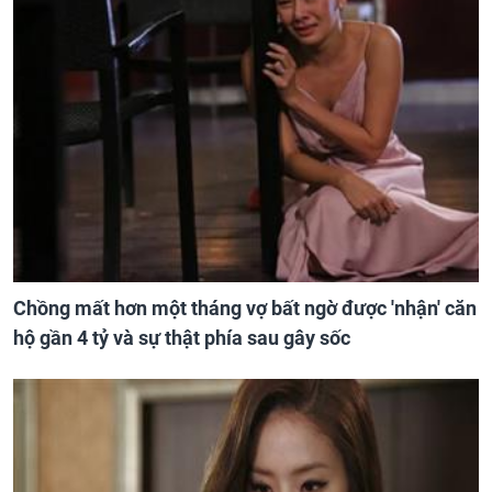
Chồng mất hơn một tháng vợ bất ngờ được 'nhận' căn
hộ gần 4 tỷ và sự thật phía sau gây sốc