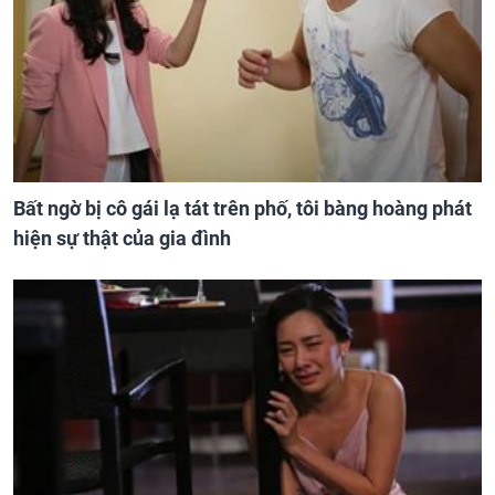
Bất ngờ bị cô gái lạ tát trên phố, tôi bàng hoàng phát
hiện sự thật của gia đình