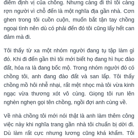
điểm định vị của chồng. Nhưng càng đi thì tôi càng
rợn người vì chỗ đến là một nghĩa địa gần nhà. Cơn
ghen trong tôi cuồn cuộn, muốn bắt tận tay chồng
ngoại tình nên dù có phải đến đó tôi cũng lấy hết can
đảm mà đi.
Tôi thấy từ xa một nhóm người đang tụ tập làm gì
đó. Khi đi đến gần thì tôi mới biết họ đang hì hục đào
đất, hóa ra là đang bốc mộ. Trong nhóm người đó có
chồng tôi, anh đang đào đất và san lấp. Tôi thấy
chồng mồ hôi nhễ nhại, rất mệt nhọc mà tôi vừa kinh
ngạc vừa thương xót vô cùng. Giọng tôi run lên
nghèn nghẹn gọi tên chồng, ngồi đợi anh cùng về.
Về nhà chồng tôi mới nói thật là anh làm thêm công
việc này khi nghĩa trang gần nhà tôi chuẩn bị dời đi.
Dù làm rất cực nhưng lương cũng khá khẩm. Tôi