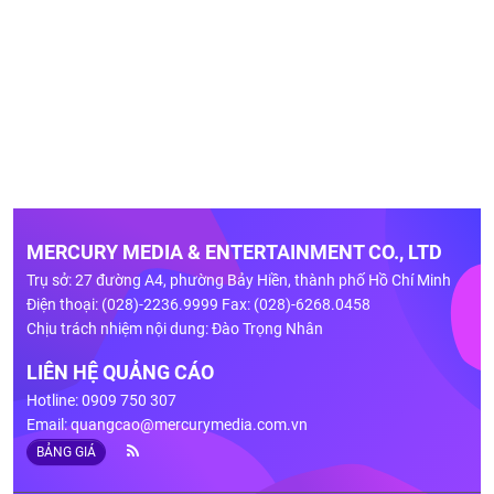
MERCURY MEDIA & ENTERTAINMENT CO., LTD
Trụ sở: 27 đường A4, phường Bảy Hiền, thành phố Hồ Chí Minh
Điện thoại: (028)-2236.9999 Fax: (028)-6268.0458
Chịu trách nhiệm nội dung: Đào Trọng Nhân
LIÊN HỆ QUẢNG CÁO
Hotline: 0909 750 307
Email:
quangcao@mercurymedia.com.vn
BẢNG GIÁ