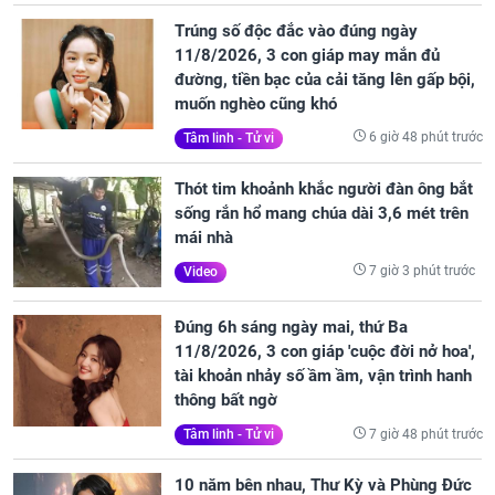
Trúng số độc đắc vào đúng ngày
11/8/2026, 3 con giáp may mắn đủ
đường, tiền bạc của cải tăng lên gấp bội,
muốn nghèo cũng khó
6 giờ 48 phút trước
Tâm linh - Tử vi
Thót tim khoảnh khắc người đàn ông bắt
sống rắn hổ mang chúa dài 3,6 mét trên
mái nhà
7 giờ 3 phút trước
Video
Đúng 6h sáng ngày mai, thứ Ba
11/8/2026, 3 con giáp 'cuộc đời nở hoa',
tài khoản nhảy số ầm ầm, vận trình hanh
thông bất ngờ
7 giờ 48 phút trước
Tâm linh - Tử vi
10 năm bên nhau, Thư Kỳ và Phùng Đức