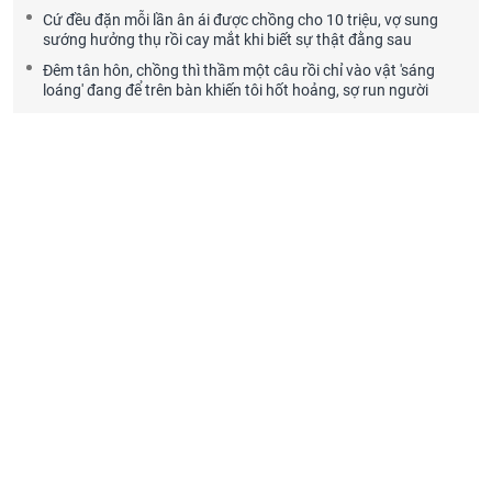
Cứ đều đặn mỗi lần ân ái được chồng cho 10 triệu, vợ sung
sướng hưởng thụ rồi cay mắt khi biết sự thật đằng sau
Đêm tân hôn, chồng thì thầm một câu rồi chỉ vào vật 'sáng
loáng' đang để trên bàn khiến tôi hốt hoảng, sợ run người