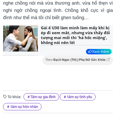
nghe chồng nói mà vừa thương anh, vừa hổ thẹn vì
nghi ngờ chồng ngoại tình. Chồng khổ cực vì gia
đình như thế mà tôi chỉ biết ghen tuông…
Gái ế U30 làm mình làm mẩy khi bị
ép đi xem mắt, nhưng vừa thấy đối
tượng mai mối thì 'há hốc miệng',
không nói nên lời
Xem thêm
Theo
Bạch Ngọc (TH) | Phụ Nữ Sức Khỏe
Từ khóa:
Tâm sự gia đình
tâm sự tình yêu
tâm sự hôn nhân