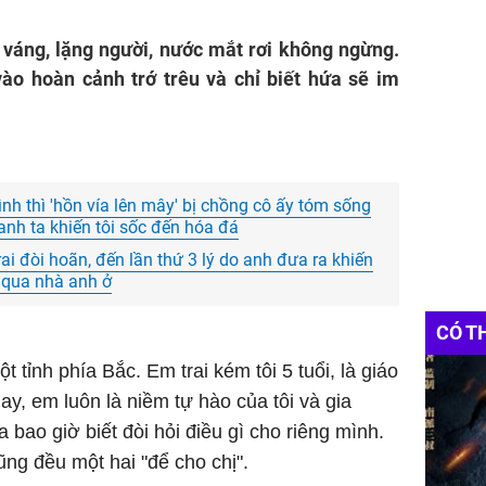
Dịch v
váng, lặng người, nước mắt rơi không ngừng.
Thuê m
vào hoàn cảnh trớ trêu và chỉ biết hứa sẽ im
nh thì 'hồn vía lên mây' bị chồng cô ấy tóm sống
nh ta khiến tôi sốc đến hóa đá
ai đòi hoãn, đến lần thứ 3 lý do anh đưa ra khiến
ồ qua nhà anh ở
CÓ T
 tỉnh phía Bắc. Em trai kém tôi 5 tuổi, là giáo
ay, em luôn là niềm tự hào của tôi và gia
bao giờ biết đòi hỏi điều gì cho riêng mình.
cũng đều một hai "để cho chị".