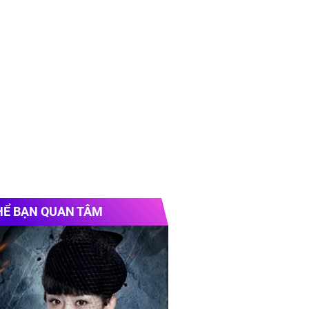
ụ
In uv phẳng
theo yêu cầu
áy photocopy
HỂ BẠN QUAN TÂM