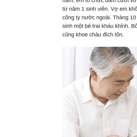
năm, em tổ chức đám cưới với
từ năm 1 sinh viên. Vợ em kh
công ty nước ngoài. Tháng 10 
sinh một bé trai kháu khỉnh. B
cũng khoe cháu đích tôn.