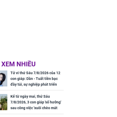
 XEM NHIỀU
Tử vi thứ Sáu 7/8/2026 của 12
con giáp: Dần - Tuất tiền bạc
đầy túi, sự nghiệp phát triển
hưng thịnh, Mão - Thân tài lộc
ảm đạm, mọi sự khó thành công
Kể từ ngày mai, thứ Sáu
mỹ mãn
7/8/2026, 3 con giáp 'số hưởng'
sau công việc 'xuôi chèo mát
mái', tiền tài 'thu về như nước',