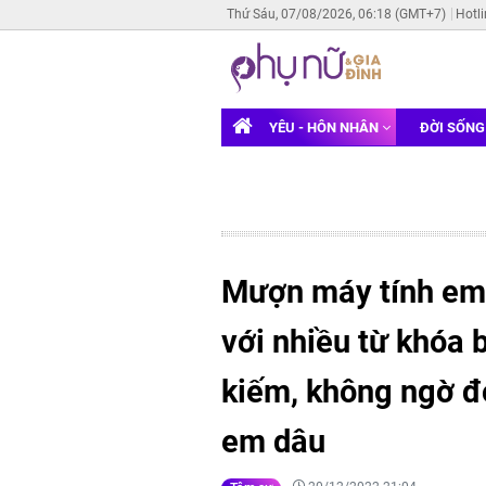
Thứ Sáu, 07/08/2026, 06:18 (GMT+7)
Hotl
YÊU - HÔN NHÂN
ĐỜI SỐN
Mượn máy tính em t
với nhiều từ khóa 
kiếm, không ngờ đó
em dâu