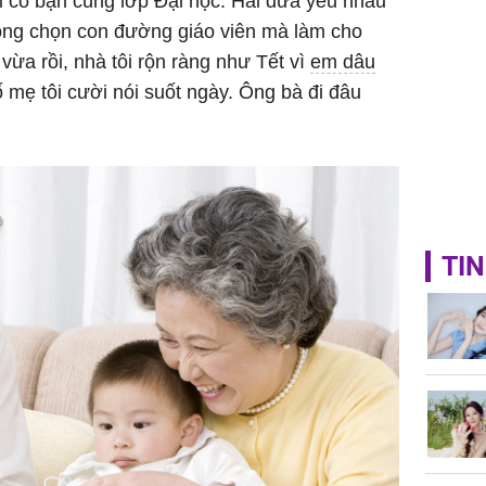
 cô bạn cùng lớp Đại học. Hai đứa yêu nhau
ông chọn con đường giáo viên mà làm cho
vừa rồi, nhà tôi rộn ràng như Tết vì
em dâu
ố mẹ tôi cười nói suốt ngày. Ông bà đi đâu
TIN