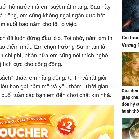
 dưới hồ nước mà em suýt mất mạng. Sau này
nhà riêng, em cũng không ngại ngần đưa hết
m suốt bao năm cho tôi lo việc.
Cái bón
ích đã luôn đứng đầu lớp. Tôi nhớ, năm em thi
Vương D
 cao điểm nhất. Em chọn trường Sư phạm là
n chi phí, phần nữa em cũng nói thích nghề
rị tích cực cho cộng đồng.
ch" khác, em năng động, tự tin và rất giỏi
nhiều bạn gái hâm mộ và yêu thầm. Thời gian
Qua đêm 
 cuối tuần các bạn em đến chơi chật kín nhà.
giáp chu
đón hỷ sự
hanh thô
hóa Rồn
gom hết
nhà