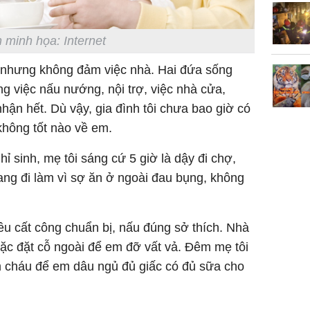
 minh họa: Internet
 nhưng không đảm việc nhà. Hai đứa sống
g việc nấu nướng, nội trợ, việc nhà cửa,
ận hết. Dù vậy, gia đình tôi chưa bao giờ có
không tốt nào về em.
 sinh, mẹ tôi sáng cứ 5 giờ là dậy đi chợ,
ng đi làm vì sợ ăn ở ngoài đau bụng, không
ều cất công chuẩn bị, nấu đúng sở thích. Nhà
ặc đặt cỗ ngoài để em đỡ vất vả. Đêm mẹ tôi
 cháu để em dâu ngủ đủ giấc có đủ sữa cho