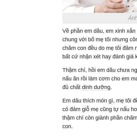
Ảnh
Về phần em dâu, em xinh xắn
chung với bố mẹ tôi nhưng côn
chăm con đều do mẹ tôi đảm nh
bất cứ nhận xét hay đánh giá 
Thậm chí, hồi em dâu chưa nghỉ
nấu ăn rồi làm cơm cho em ma
đủ chất
dinh dưỡng
.
Em dâu thích món gì, mẹ tôi đ
có đám giỗ mẹ cũng tự nấu ho
thậm chí còn giành phần chăm
con.