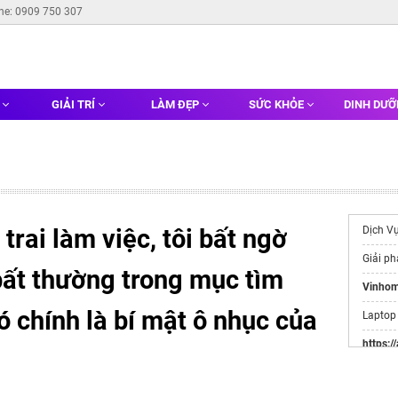
ine: 0909 750 307
G
GIẢI TRÍ
LÀM ĐẸP
SỨC KHỎE
DINH DƯ
rai làm việc, tôi bất ngờ
Dịch V
Giải p
bất thường trong mục tìm
Vinhom
 chính là bí mật ô nhục của
Lapto
https:/
Websit
Đầu Tư