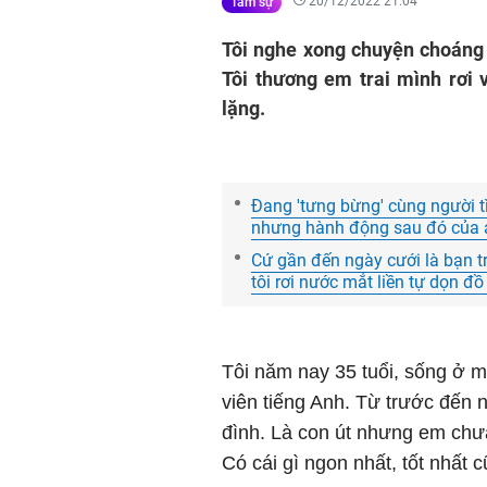
20/12/2022 21:04
Tâm sự
Tôi nghe xong chuyện choáng 
Tôi thương em trai mình rơi 
lặng.
Đang 'tưng bừng' cùng người tì
nhưng hành động sau đó của a
Cứ gần đến ngày cưới là bạn tr
tôi rơi nước mắt liền tự dọn đ
Tôi năm nay 35 tuổi, sống ở một
viên tiếng Anh. Từ trước đến n
đình. Là con út nhưng em chưa 
Có cái gì ngon nhất, tốt nhất 