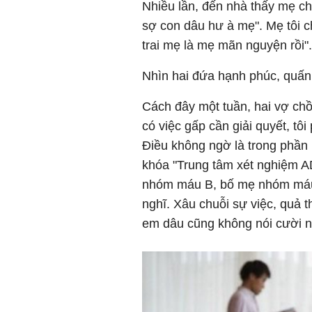
Nhiều lần, đến nhà thấy mẹ ch
sợ con dâu hư à mẹ". Mẹ tôi 
trai mẹ là mẹ mãn nguyện rồi".
Nhìn hai đứa hạnh phúc, quấn q
Cách đây một tuần, hai vợ chồ
có việc gấp cần giải quyết, tô
Điều không ngờ là trong phần l
khóa "Trung tâm xét nghiệm AD
nhóm máu B, bố mẹ nhóm máu 
nghĩ. Xâu chuỗi sự việc, quả t
em dâu cũng không nói cười n