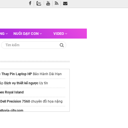
ỠNG
NUÔI DẠY CON
VIDEO
ụ
Thay Pin Laptop HP
Bảo Hành Dài Hạn
háp
Dịch vụ thiết kế ngược
Uy tín
es Royal Island
p
Dell Precision 7560
chuyên đồ họa nặng
/alluvia-city.com
e chính thức
Vinhomes Hải Vân Bay
Chủ