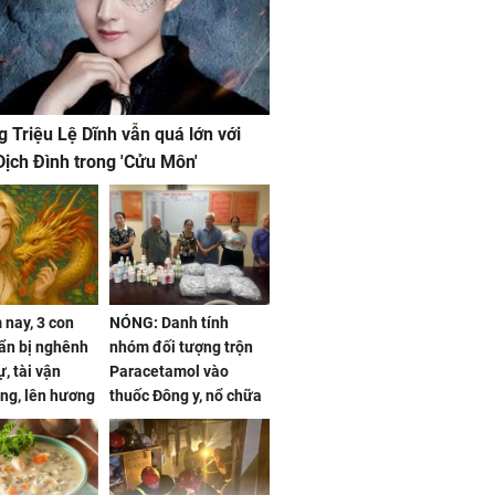
g Triệu Lệ Dĩnh vẫn quá lớn với
ịch Đình trong 'Cửu Môn'
nay, 3 con
NÓNG: Danh tính
ẩn bị nghênh
nhóm đối tượng trộn
, tài vận
Paracetamol vào
ng, lên hương
thuốc Đông y, nổ chữa
g hóa Phượng,
bách bệnh
 may mắn về