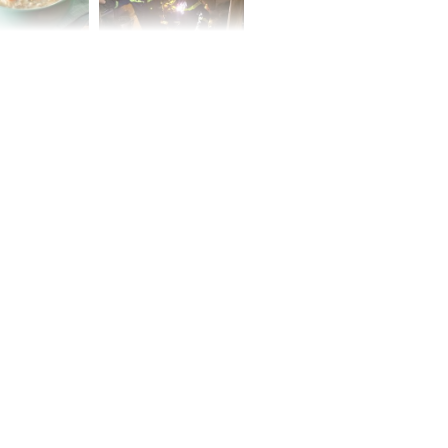
ức khỏe và
Cháy nhà 2 tầng ở
 dụng đúng
TPHCM, cha và con
 hạt bình dân
trai 12 tuổi tử vong
thương tâm
ng nam diễn
 ngữ gây phản
c khi than