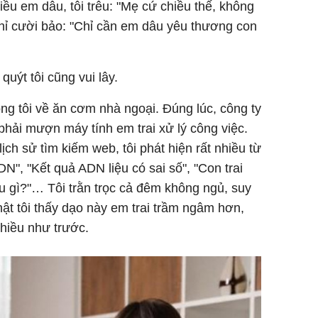
iều em dâu, tôi trêu: "Mẹ cứ chiều thế, không
chỉ cười bảo: "Chỉ cần em dâu yêu thương con
uýt tôi cũng vui lây.
ng tôi về ăn cơm nhà ngoại. Đúng lúc, công ty
i phải mượn máy tính em trai xử lý công việc.
ịch sử tìm kiếm web, tôi phát hiện rất nhiều từ
N", "Kết quả ADN liệu có sai số", "Con trai
gì?"… Tôi trằn trọc cả đêm không ngủ, suy
hật tôi thấy dạo này em trai trầm ngâm hơn,
hiều như trước.