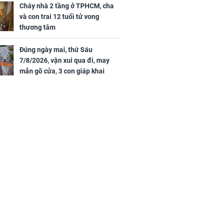
tình duyên viên mãn
Cháy nhà 2 tầng ở TPHCM, cha
và con trai 12 tuổi tử vong
thương tâm
Đúng ngày mai, thứ Sáu
7/8/2026, vận xui qua đi, may
mắn gõ cửa, 3 con giáp khai
thông vận mệnh, tiền nhiều vô
kể, phước lộc đầy nhà, trúng số
độc đắc