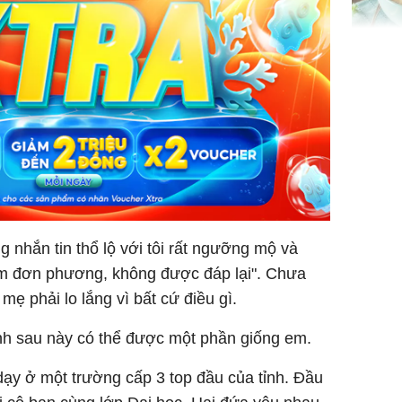
Giá trị s
cách sử
của loại
Chân du
viên Hoa
ứng ngượ
g nhắn tin thổ lộ với tôi rất ngưỡng mộ và
nghèo
cảm đơn phương, không được đáp lại". Chưa
mẹ phải lo lắng vì bất cứ điều gì.
ình sau này có thể được một phần giống em.
dạy ở một trường cấp 3 top đầu của tỉnh. Đầu