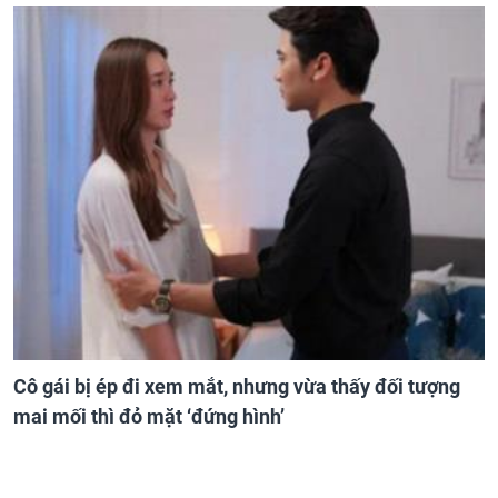
Cô gái bị ép đi xem mắt, nhưng vừa thấy đối tượng
mai mối thì đỏ mặt ‘đứng hình’