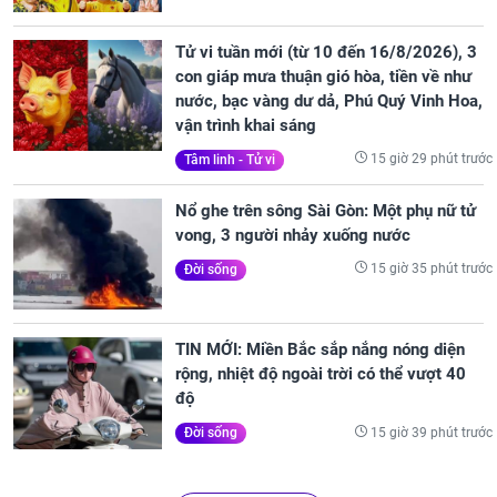
Tử vi tuần mới (từ 10 đến 16/8/2026), 3
con giáp mưa thuận gió hòa, tiền về như
nước, bạc vàng dư dả, Phú Quý Vinh Hoa,
vận trình khai sáng
15 giờ 29 phút trước
Tâm linh - Tử vi
Nổ ghe trên sông Sài Gòn: Một phụ nữ tử
vong, 3 người nhảy xuống nước
15 giờ 35 phút trước
Đời sống
TIN MỚI: Miền Bắc sắp nắng nóng diện
rộng, nhiệt độ ngoài trời có thể vượt 40
độ
15 giờ 39 phút trước
Đời sống