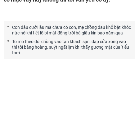
Con dâu cưới lâu mà chưa có con, mẹ chồng đau khổ bật khóc
nức nở khi tiết lộ bí mật động trời bà giấu kín bao năm qua
Tò mò theo dõi chồng vào tận khách sạn, đạp cửa xông vào
thì tôi bàng hoàng, suýt ngất lịm khi thấy gương mặt của 'tiểu
tam'