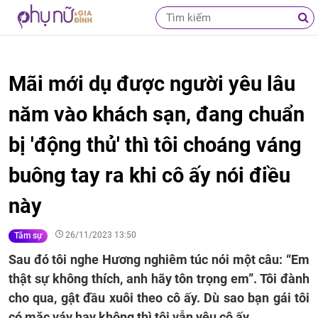
Mãi mới dụ được người yêu lâu
năm vào khách sạn, đang chuẩn
bị 'động thủ' thì tôi choáng váng
buông tay ra khi cô ấy nói điều
này
26/11/2023 13:50
Tâm sự
Sau đó tôi nghe Hương nghiêm túc nói một câu: “Em
thật sự không thích, anh hãy tôn trọng em”. Tôi đành
cho qua, gật đầu xuôi theo cô ấy. Dù sao bạn gái tôi
có mặc váy hay không thì tôi vẫn yêu cô ấy.