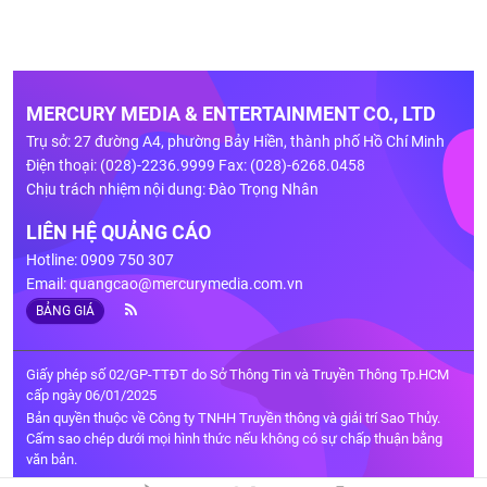
MERCURY MEDIA & ENTERTAINMENT CO., LTD
Trụ sở: 27 đường A4, phường Bảy Hiền, thành phố Hồ Chí Minh
Điện thoại: (028)-2236.9999 Fax: (028)-6268.0458
Chịu trách nhiệm nội dung: Đào Trọng Nhân
LIÊN HỆ QUẢNG CÁO
Hotline: 0909 750 307
Email:
quangcao@mercurymedia.com.vn
BẢNG GIÁ
Giấy phép số 02/GP-TTĐT do Sở Thông Tin và Truyền Thông Tp.HCM
cấp ngày 06/01/2025
Bản quyền thuộc về Công ty TNHH Truyền thông và giải trí Sao Thủy.
Cấm sao chép dưới mọi hình thức nếu không có sự chấp thuận bằng
văn bản.