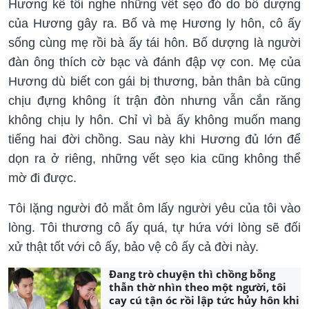
Hương kể tôi nghe những vết sẹo đó do bố dượng
của Hương gây ra. Bố và mẹ Hương ly hôn, cô ấy
sống cùng mẹ rồi bà ấy tái hôn. Bố dượng là người
đàn ông thích cờ bạc và đánh đập vợ con. Mẹ của
Hương dù biết con gái bị thương, bản thân bà cũng
chịu đựng không ít trận đòn nhưng vẫn cắn răng
không chịu ly hôn. Chỉ vì bà ấy không muốn mang
tiếng hai đời chồng. Sau này khi Hương đủ lớn để
dọn ra ở riêng, những vết sẹo kia cũng không thể
mờ đi được.
Tôi lặng người đỏ mắt ôm lấy người yêu của tôi vào
lòng. Tôi thương cô ấy quá, tự hứa với lòng sẽ đối
xử thật tốt với cô ấy, bảo vệ cô ấy cả đời này.
Đang trò chuyện thì chồng bỗng
thẫn thờ nhìn theo một người, tôi
cay cú tận óc rồi lập tức hủy hôn khi