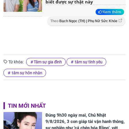
biết được sự thật này
Xem thêm
Theo
Bạch Ngọc (TH) | Phụ Nữ Sức Khỏe
Từ khóa:
Tâm sự gia đình
tâm sự tình yêu
tâm sự hôn nhân
TIN MỚI NHẤT
Đúng 9h30 ngày mai, Chủ Nhật
9/8/2026, 3 con giáp tài vận hanh thông,
sự nghiệp như 'cá chép hóa Rồng', vét