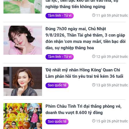
tài lộc', tiền bạc kéo ùn ùn vào nhà, sự
nghiệp thăng tiến không ngừng
11 giờ 59 phút trước
Tâm linh - Tử vi
Đúng 7h30 ngày mai, Chủ Nhật
9/8/2026, Thần Tài ghé thăm, 3 con giáp
đón nhận 'cơn mưa may mắn', tiền bạc dồi
dào, sự nghiệp thăng hoa
12 giờ 39 phút trước
Tâm linh - Tử vi
'Đệ nhất mỹ nhân Hồng Kông' Quan Chi
Lâm phản hồi tin yêu trai trẻ kém 36 tuổi
13 giờ 59 phút trước
Sao quốc tế
Phim Châu Tinh Trì đại thắng phòng vé,
doanh thu vượt 8.600 tỷ đồng
15 giờ 26 phút trước
Sao quốc tế