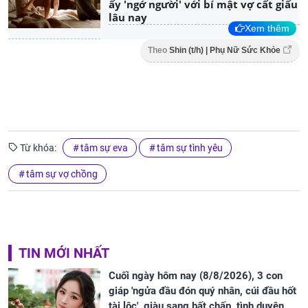
ấy 'ngớ người' với bí mật vợ cất giấu
lâu nay
Xem thêm
Theo
Shin (t/h) | Phụ Nữ Sức Khỏe
Từ khóa:
tâm sự eva
tâm sự tình yêu
tâm sự vợ chồng
TIN MỚI NHẤT
Cuối ngày hôm nay (8/8/2026), 3 con
giáp 'ngửa đầu đón quý nhân, cúi đầu hốt
tài lộc', giàu sang bất chấp, tình duyên