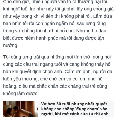
Cho đến giờ, nhiều người vẫn tỏ ra thương hại tôi
khi nghĩ tuổi trẻ như này tội gì phải lấy ông chồng già
như vậy trong khi vì tiền thì không phải rồi. Lắm đứa
bạn nhìn tôi rồi còn ngán ngẩm nói sau lưng rằng
trông vợ chồng tôi như hai bố con. Nhưng họ đâu
biết được niềm hạnh phúc mà tôi đang được tận
hưởng.
Tôi cũng từng trải qua những mối tình thời nông nổi
cùng các cậu trai ngang tuổi và càng không thấy hối
hận khi quyết định chọn anh. Cảm ơn anh, người đã
luôn yêu thương, che chở em và coi em như nữ
hoàng, điều mà chắc chắn các chàng trai trẻ cũng
không làm được!
Vợ hơn 30 tuổi nhưng nhất quyết
không cho chồng 'đụng chạm' vào
người, khi mở cánh cửa tủ thì anh