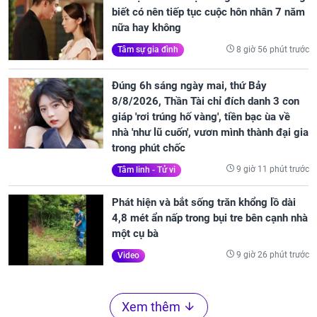
biết có nên tiếp tục cuộc hôn nhân 7 năm
nữa hay không
8 giờ 56 phút trước
Tâm sự gia đình
Đúng 6h sáng ngày mai, thứ Bảy
8/8/2026, Thần Tài chỉ đích danh 3 con
giáp 'rơi trúng hố vàng', tiền bạc ùa về
nhà 'như lũ cuốn', vươn mình thành đại gia
trong phút chốc
9 giờ 11 phút trước
Tâm linh - Tử vi
Phát hiện và bắt sống trăn khổng lồ dài
4,8 mét ẩn nấp trong bụi tre bên cạnh nhà
một cụ bà
9 giờ 26 phút trước
Video
Xem thêm