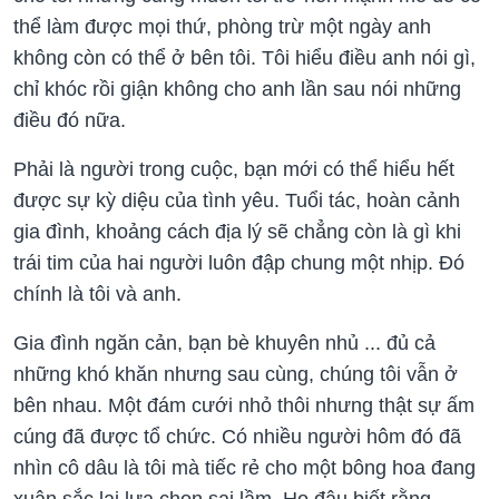
thể làm được mọi thứ, phòng trừ một ngày anh
không còn có thể ở bên tôi. Tôi hiểu điều anh nói gì,
chỉ khóc rồi giận không cho anh lần sau nói những
điều đó nữa.
Phải là người trong cuộc, bạn mới có thể hiểu hết
được sự kỳ diệu của tình yêu. Tuổi tác, hoàn cảnh
gia đình, khoảng cách địa lý sẽ chẳng còn là gì khi
trái tim của hai người luôn đập chung một nhịp. Đó
chính là tôi và anh.
Gia đình ngăn cản, bạn bè khuyên nhủ ... đủ cả
những khó khăn nhưng sau cùng, chúng tôi vẫn ở
bên nhau. Một đám cưới nhỏ thôi nhưng thật sự ấm
cúng đã được tổ chức. Có nhiều người hôm đó đã
nhìn cô dâu là tôi mà tiếc rẻ cho một bông hoa đang
xuân sắc lại lựa chọn sai lầm. Họ đâu biết rằng