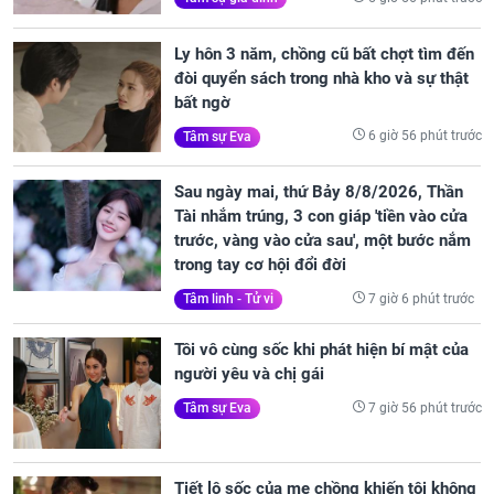
Ly hôn 3 năm, chồng cũ bất chợt tìm đến
đòi quyển sách trong nhà kho và sự thật
bất ngờ
6 giờ 56 phút trước
Tâm sự Eva
Sau ngày mai, thứ Bảy 8/8/2026, Thần
Tài nhắm trúng, 3 con giáp 'tiền vào cửa
trước, vàng vào cửa sau', một bước nắm
trong tay cơ hội đổi đời
7 giờ 6 phút trước
Tâm linh - Tử vi
Tôi vô cùng sốc khi phát hiện bí mật của
người yêu và chị gái
7 giờ 56 phút trước
Tâm sự Eva
Tiết lộ sốc của mẹ chồng khiến tôi không