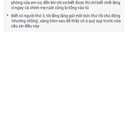
phòng của em vợ, đến khi chị vợ biết được thì chỉ biết chết lặng
vì ngay cả chính mẹ ruột cũng bị tống vào tù
Biết có người thứ 3, tôi lẳng lặng gửi một bức thư rồi chủ động
'nhường chồng', sáng hôm sau đã thấy cô ả quỳ sụp trước cửa
cầu xin điều này