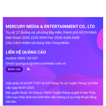
MERCURY MEDIA & ENTERTAINMENT CO., LTD
Trụ sở: 27 đường A4, phường Bảy Hiền, thành phố Hồ Chí Minh
Điện thoại: (028)-2236.9999 Fax: (028)-6268.0458
Chịu trách nhiệm nội dung: Đào Trọng Nhân
LIÊN HỆ QUẢNG CÁO
Hotline: 0909 750 307
Email:
quangcao@mercurymedia.com.vn
BẢNG GIÁ
Giấy phép số 02/GP-TTĐT do Sở Thông Tin và Truyền Thông Tp.HCM
cấp ngày 06/01/2025
Bản quyền thuộc về Công ty TNHH Truyền thông và giải trí Sao Thủy.
Cấm sao chép dưới mọi hình thức nếu không có sự chấp thuận bằng
văn bản.