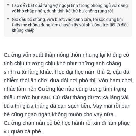
Lao đến bắt quả tang vợ 'ngoại tình' trong phòng ngủ với dáng
vẻ khó chấp nhận, danh tính 'kẻ thứ ba' chồng rụng rời
Giỗ đầu bố chồng, vừa bước vào cánh cửa, tôi sốc đứng khi
thấy mẹ chồng đang làm chuyện ấy với phi công trẻ, tiết lộ điều
khủng khiếp
Cường vốn xuất thân nông thôn nhưng lại không có
tính chịu thương chịu khó như những anh chàng
sinh ra từ làng khác. Học đại học năm thứ 2, cậu đã
nhiễm thói ăn chơi đua đòi nơi phố thị. Vốn ham chơi
nhác làm nên Cường lúc nào cũng trong tình trạng
thiếu trước hụt sau. Cứ đầu tháng được xả láng vài
bữa thì giữa tháng đã cạn sạch tiền. Vay mãi rồi bạn
bè cũng ngao ngán không muốn cho vay nữa.
Cường chán nản bỏ bê học hành rồi xin đi làm phục
vụ quán cà phê.