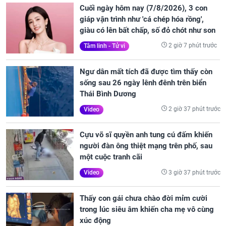
Cuối ngày hôm nay (7/8/2026), 3 con
giáp vận trình như 'cá chép hóa rồng',
giàu có lên bất chấp, số đỏ chót như son
2 giờ 7 phút trước
Tâm linh - Tử vi
Ngư dân mất tích đã được tìm thấy còn
sống sau 26 ngày lênh đênh trên biển
Thái Bình Dương
2 giờ 37 phút trước
Video
Cựu võ sĩ quyền anh tung cú đấm khiến
người đàn ông thiệt mạng trên phố, sau
một cuộc tranh cãi
3 giờ 37 phút trước
Video
Thấy con gái chưa chào đời mỉm cười
trong lúc siêu âm khiến cha mẹ vô cùng
xúc động