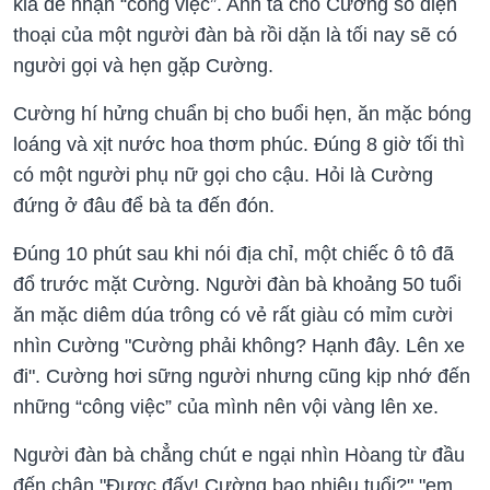
kia để nhận “công việc”. Anh ta cho Cường số điện
thoại của một người đàn bà rồi dặn là tối nay sẽ có
người gọi và hẹn gặp Cường.
Cường hí hửng chuẩn bị cho buổi hẹn, ăn mặc bóng
loáng và xịt nước hoa thơm phúc. Đúng 8 giờ tối thì
có một người phụ nữ gọi cho cậu. Hỏi là Cường
đứng ở đâu để bà ta đến đón.
Đúng 10 phút sau khi nói địa chỉ, một chiếc ô tô đã
đổ trước mặt Cường. Người đàn bà khoảng 50 tuổi
ăn mặc diêm dúa trông có vẻ rất giàu có mỉm cười
nhìn Cường "Cường phải không? Hạnh đây. Lên xe
đi". Cường hơi sững người nhưng cũng kịp nhớ đến
những “công việc” của mình nên vội vàng lên xe.
Người đàn bà chẳng chút e ngại nhìn Hòang từ đầu
đến chân "Được đấy! Cường bao nhiêu tuổi?" "em