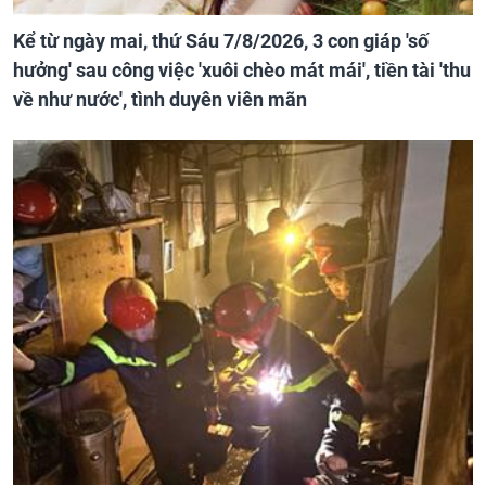
Kể từ ngày mai, thứ Sáu 7/8/2026, 3 con giáp 'số
hưởng' sau công việc 'xuôi chèo mát mái', tiền tài 'thu
về như nước', tình duyên viên mãn