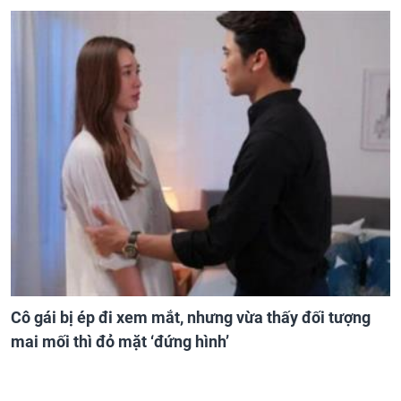
Cô gái bị ép đi xem mắt, nhưng vừa thấy đối tượng
mai mối thì đỏ mặt ‘đứng hình’