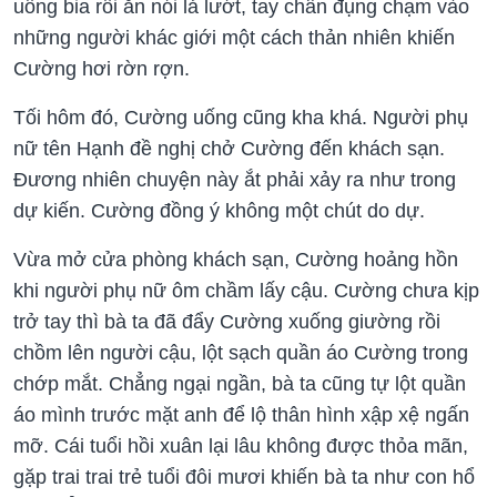
uống bia rồi ăn nói lả lướt, tay chân đụng chạm vào
những người khác giới một cách thản nhiên khiến
Cường hơi rờn rợn.
Tối hôm đó, Cường uống cũng kha khá. Người phụ
nữ tên Hạnh đề nghị chở Cường đến khách sạn.
Đương nhiên chuyện này ắt phải xảy ra như trong
dự kiến. Cường đồng ý không một chút do dự.
Vừa mở cửa phòng khách sạn, Cường hoảng hồn
khi người phụ nữ ôm chầm lấy cậu. Cường chưa kịp
trở tay thì bà ta đã đẩy Cường xuống giường rồi
chồm lên người cậu, lột sạch quần áo Cường trong
chớp mắt. Chẳng ngại ngần, bà ta cũng tự lột quần
áo mình trước mặt anh để lộ thân hình xập xệ ngấn
mỡ. Cái tuổi hồi xuân lại lâu không được thỏa mãn,
gặp trai trai trẻ tuổi đôi mươi khiến bà ta như con hổ