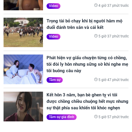
4 giờ 37 phút trước
Video
Trọng tài bỏ chạy khi bị người hâm mộ
đuổi đánh trên sân và cái kết
5 giờ 37 phút trước
Video
Phát hiện vợ giấu chuyện từng có chồng,
tôi đòi ly hôn nhưng sững sờ khi nghe mẹ
tôi buông câu này
5 giờ 47 phút trước
Tâm sự
Kết hôn 3 năm, bạn bè ghen tỵ vì tôi
được chồng chiều chuộng hết mực nhưng
sự thật phía sau khiến tôi khóc nghẹn
5 giờ 57 phút trước
Tâm sự gia đình