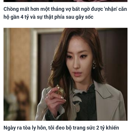
Chồng mất hơn một tháng vợ bất ngờ được 'nhận' căn
hộ gần 4 tỷ và sự thật phía sau gây sốc
Ngày ra tòa ly hôn, tôi đeo bộ trang sức 2 tỷ khiến