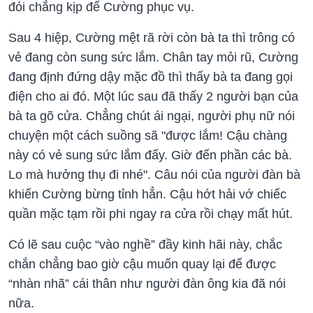
đói chẳng kịp để Cường phục vụ.
Sau 4 hiệp, Cường mệt rã rời còn bà ta thì trông có
vẻ đang còn sung sức lắm. Chân tay mỏi rũ, Cường
đang định đứng dậy mặc đồ thì thấy bà ta đang gọi
điện cho ai đó. Một lúc sau đã thấy 2 người bạn của
bà ta gõ cửa. Chẳng chút ái ngại, người phụ nữ nói
chuyện một cách suồng sã "được lắm! Cậu chàng
này có vẻ sung sức lắm đấy. Giờ đến phần các bà.
Lo mà hưởng thụ đi nhé". Câu nói của người đàn bà
khiến Cường bừng tỉnh hẳn. Cậu hớt hải vớ chiếc
quần mặc tạm rồi phi ngay ra cửa rồi chạy mất hút.
Có lẽ sau cuộc “vào nghề” đầy kinh hãi này, chắc
chắn chẳng bao giờ cậu muốn quay lại để được
“nhàn nhã” cái thân như người đàn ông kia đã nói
nữa.