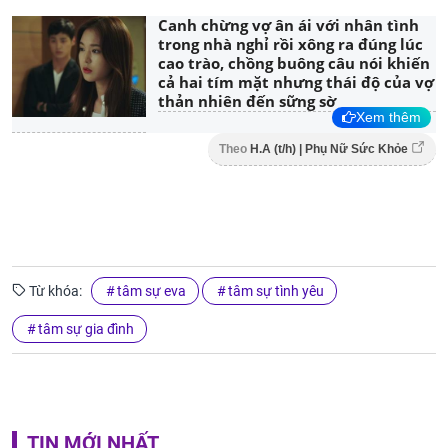
Canh chừng vợ ân ái với nhân tình
trong nhà nghỉ rồi xông ra đúng lúc
cao trào, chồng buông câu nói khiến
cả hai tím mặt nhưng thái độ của vợ
thản nhiên đến sững sờ
Xem thêm
Theo
H.A (t/h) | Phụ Nữ Sức Khỏe
Từ khóa:
tâm sự eva
tâm sự tình yêu
tâm sự gia đình
TIN MỚI NHẤT