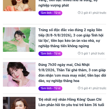
vàng', tiền bạc nhiều như lá sung, sự
nghiệp vượng phát
2 giờ 41 phút trước
Tâm linh - Tử vi
Trúng số độc đắc vào đúng 2 ngày liên
tiếp (8/8-9/8/2026), 3 con giáp 'lĩnh hội
tài lộc', tiền bạc kéo ùn ùn vào nhà, sự
nghiệp thăng tiến không ngừng
5 giờ 1 phút trước
Tâm linh - Tử vi
Đúng 7h30 ngày mai, Chủ Nhật
9/8/2026, Thần Tài ghé thăm, 3 con giáp
đón nhận 'cơn mưa may mắn', tiền bạc dồi
dào, sự nghiệp thăng hoa
5 giờ 41 phút trước
Tâm linh - Tử vi
'Đệ nhất mỹ nhân Hồng Kông' Quan Chi
Lâm phản hồi tin yêu trai trẻ kém 36 tuổi