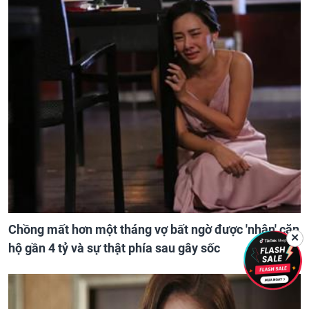
Chồng mất hơn một tháng vợ bất ngờ được 'nhận' căn
✕
hộ gần 4 tỷ và sự thật phía sau gây sốc