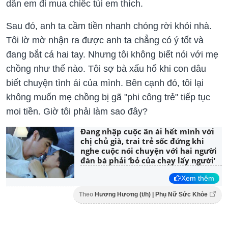
dẫn em đi mua chiếc túi em thích.
Sau đó, anh ta cầm tiền nhanh chóng rời khỏi nhà.
Tôi lờ mờ nhận ra được anh ta chẳng có ý tốt và
đang bắt cá hai tay. Nhưng tôi không biết nói với mẹ
chồng như thế nào. Tôi sợ bà xấu hổ khi con dâu
biết chuyện tình ái của mình. Bên cạnh đó, tôi lại
không muốn mẹ chồng bị gã "phi công trẻ" tiếp tục
moi tiền. Giờ tôi phải làm sao đây?
Đang nhập cuộc ân ái hết mình với
chị chủ già, trai trẻ sốc đứng khi
nghe cuộc nói chuyện với hai người
đàn bà phải ‘bỏ của chạy lấy người’
Xem thêm
Theo
Hương Hương (t/h) | Phụ Nữ Sức Khỏe