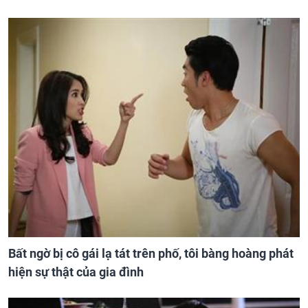
Bất ngờ bị cô gái lạ tát trên phố, tôi bàng hoàng phát
hiện sự thật của gia đình