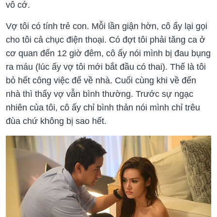
vô cớ.
Vợ tôi có tính trẻ con. Mỗi lần giận hờn, cô ấy lại gọi
cho tôi cả chục điện thoại. Có đợt tôi phải tăng ca ở
cơ quan đến 12 giờ đêm, cô ấy nói mình bị đau bụng
ra máu (lúc ấy vợ tôi mới bắt đầu có thai). Thế là tôi
bỏ hết công việc để về nhà. Cuối cùng khi về đến
nhà thì thấy vợ vẫn bình thường. Trước sự ngạc
nhiên của tôi, cô ấy chỉ bình thản nói mình chỉ trêu
đùa chứ không bị sao hết.