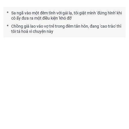
Sa ngã vào một đêm tình với gái lạ, tôi giật mình 'đứng hình' khi
cô ấy đưa ra một điều kiện 'khó đỡ'
Chồng già lao vào vợ trẻ trong đêm tân hôn, đang 'cao trào' thì
tôi tá hoả vì chuyện này