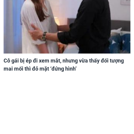
Cô gái bị ép đi xem mắt, nhưng vừa thấy đối tượng
mai mối thì đỏ mặt ‘đứng hình’