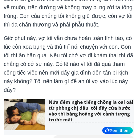
về muộn, trên đường về không may bị người ta tông
trúng. Con của chúng tôi không giữ được, còn vợ tôi
thì đa chấn thương và phải phẫu thuật.
Giờ phút này, vợ tôi vẫn chưa hoàn toàn tỉnh táo, có
lúc còn xoa bụng và thủ thỉ nói chuyện với con. Còn
tôi thì ân hận quá. Nếu tôi chở vợ đi khám thai thì đã
chẳng có cớ sự này. Có lẽ nào vì tôi đã quá tham
công tiếc việc nên mới đẩy gia đình đến tấn bi kịch
này không? Tôi nên làm gì để an ủi vợ vào lúc này
đây?
Nửa đêm nghe tiếng chồng la oai oái
từ phòng chị dâu, tôi đẩy cửa bước
vào thì bàng hoàng với cảnh tượng
trước mắt
Xem thêm