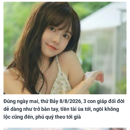
Đúng ngày mai, thứ Bảy 8/8/2026, 3 con giáp đổi đời
dễ dàng như trở bàn tay, tiền tài ùa tới, ngồi không
lộc cũng đến, phú quý theo tới già