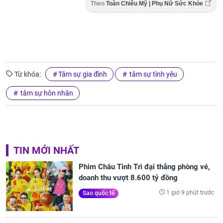
Theo
Toàn Chiêu Mỹ | Phụ Nữ Sức Khỏe
Từ khóa:
Tâm sự gia đình
tâm sự tình yêu
tâm sự hôn nhân
TIN MỚI NHẤT
Phim Châu Tinh Trì đại thắng phòng vé,
doanh thu vượt 8.600 tỷ đồng
1 giờ 9 phút trước
Sao quốc tế