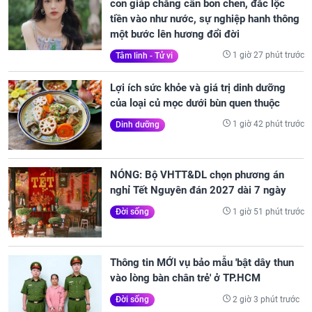
con giáp chẳng cần bon chen, đắc lộc
tiền vào như nước, sự nghiệp hanh thông
một bước lên hương đổi đời
1 giờ 27 phút trước
Tâm linh - Tử vi
Lợi ích sức khỏe và giá trị dinh dưỡng
của loại củ mọc dưới bùn quen thuộc
1 giờ 42 phút trước
Dinh dưỡng
NÓNG: Bộ VHTT&DL chọn phương án
nghỉ Tết Nguyên đán 2027 dài 7 ngày
1 giờ 51 phút trước
Đời sống
Thông tin MỚI vụ bảo mẫu 'bật dây thun
vào lòng bàn chân trẻ' ở TP.HCM
2 giờ 3 phút trước
Đời sống