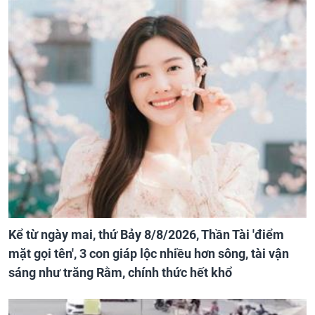
Kể từ ngày mai, thứ Bảy 8/8/2026, Thần Tài 'điểm
mặt gọi tên', 3 con giáp lộc nhiều hơn sông, tài vận
sáng như trăng Rằm, chính thức hết khổ