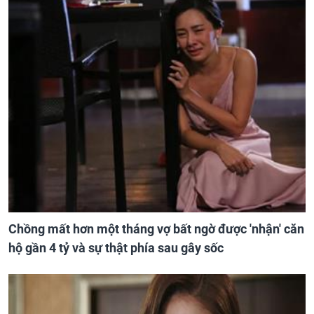
Chồng mất hơn một tháng vợ bất ngờ được 'nhận' căn
hộ gần 4 tỷ và sự thật phía sau gây sốc