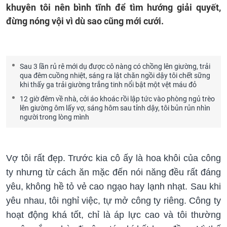
khuyên tôi nên bình tĩnh để tìm hướng giải quyết,
đừng nóng vội vì dù sao cũng mới cưới.
Sau 3 lần rủ rê mới dụ được cô nàng có chồng lên giường, trải
qua đêm cuồng nhiệt, sáng ra lật chăn ngồi dậy tôi chết sững
khi thấy ga trải giường trắng tinh nổi bật một vệt máu đỏ
12 giờ đêm về nhà, cởi áo khoác rồi lập tức vào phòng ngủ trèo
lên giường ôm lấy vợ, sáng hôm sau tỉnh dậy, tôi bủn rủn nhìn
người trong lòng mình
Vợ tôi rất đẹp. Trước kia cô ấy là hoa khôi của công
ty nhưng từ cách ăn mặc đến nói năng đều rất đáng
yêu, không hề tỏ vẻ cao ngạo hay lạnh nhạt. Sau khi
yêu nhau, tôi nghỉ việc, tự mở công ty riêng. Công ty
hoạt động khá tốt, chỉ là áp lực cao và tôi thường