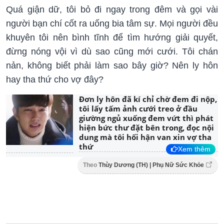
Quá giận dữ, tôi bỏ đi ngay trong đêm và gọi vài
người bạn chí cốt ra uống bia tâm sự. Mọi người đều
khuyên tôi nên bình tĩnh để tìm hướng giải quyết,
đừng nóng vội vì dù sao cũng mới cưới. Tôi chán
nản, không biết phải làm sao bây giờ? Nên ly hôn
hay tha thứ cho vợ đây?
Đơn ly hôn đã kí chỉ chờ đem đi nộp,
tôi lấy tấm ảnh cưới treo ở đầu
giường ngủ xuống đem vứt thì phát
hiện bức thư đặt bên trong, đọc nội
dung mà tôi hối hận van xin vợ tha
thứ
Xem thêm
Theo
Thùy Dương (TH) | Phụ Nữ Sức Khỏe