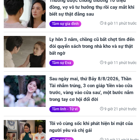
Thường được chồng thường 10 triệu
đồng, vợ vô tư hưởng thụ rồi cay mắt khi
biết sự thật đằng sau
8 giờ 11 phút trước
Tâm sự gia đình
Ly hôn 3 năm, chồng cũ bất chợt tìm đến
đòi quyển sách trong nhà kho và sự thật
bất ngờ
9 giờ 11 phút trước
Tâm sự Eva
Sau ngày mai, thứ Bảy 8/8/2026, Thần
Tài nhắm trúng, 3 con giáp 'tiền vào cửa
trước, vàng vào cửa sau', một bước nắm
trong tay cơ hội đổi đời
9 giờ 21 phút trước
Tâm linh - Tử vi
Tôi vô cùng sốc khi phát hiện bí mật của
người yêu và chị gái
10 giờ 11 phút trước