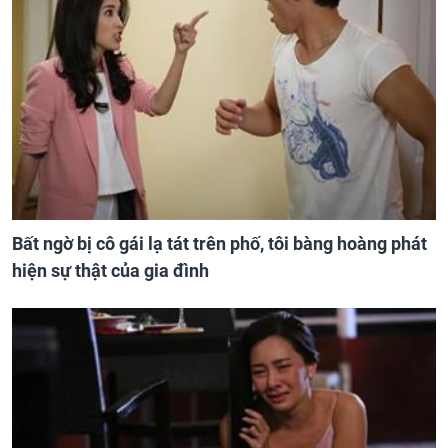
Bất ngờ bị cô gái lạ tát trên phố, tôi bàng hoàng phát
hiện sự thật của gia đình