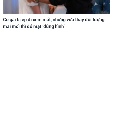
Cô gái bị ép đi xem mắt, nhưng vừa thấy đối tượng
mai mối thì đỏ mặt ‘đứng hình’