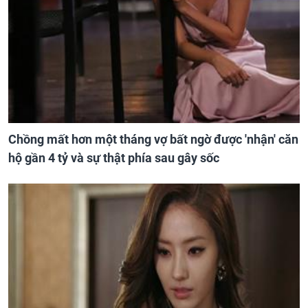
Chồng mất hơn một tháng vợ bất ngờ được 'nhận' căn
hộ gần 4 tỷ và sự thật phía sau gây sốc