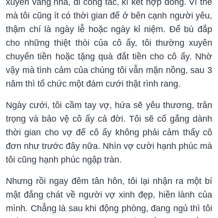
xuyên vắng nhà, đi công tác, kí kết hợp đồng. Vì thế
mà tôi cũng ít có thời gian để ở bên cạnh người yêu,
thậm chí là ngày lễ hoặc ngày kỉ niệm. Để bù đắp
cho những thiệt thòi của cô ấy, tôi thường xuyên
chuyển tiền hoặc tặng quà đắt tiền cho cô ấy. Nhờ
vậy mà tình cảm của chúng tôi vẫn mặn nồng, sau 3
năm thì tổ chức một đám cưới thật rình rang.
Ngày cưới, tôi cầm tay vợ, hứa sẽ yêu thương, trân
trọng và bảo vệ cô ấy cả đời. Tôi sẽ cố gắng dành
thời gian cho vợ để cô ấy không phải cảm thấy cô
đơn như trước đây nữa. Nhìn vợ cười hạnh phúc mà
tôi cũng hạnh phúc ngập tràn.
Nhưng rồi ngay đêm tân hôn, tôi lại nhận ra một bí
mật đắng chát về người vợ xinh đẹp, hiền lành của
mình. Chẳng là sau khi động phòng, đang ngủ thì tôi