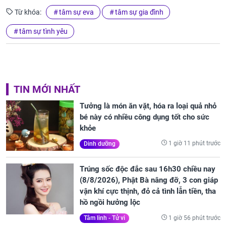
Từ khóa:
tâm sự eva
tâm sự gia đình
tâm sự tình yêu
TIN MỚI NHẤT
Tưởng là món ăn vặt, hóa ra loại quả nhỏ
bé này có nhiều công dụng tốt cho sức
khỏe
1 giờ 11 phút trước
Dinh dưỡng
Trúng sốc độc đắc sau 16h30 chiều nay
(8/8/2026), Phật Bà nâng đỡ, 3 con giáp
vận khí cực thịnh, đỏ cả tình lẫn tiền, tha
hồ ngồi hưởng lộc
1 giờ 56 phút trước
Tâm linh - Tử vi