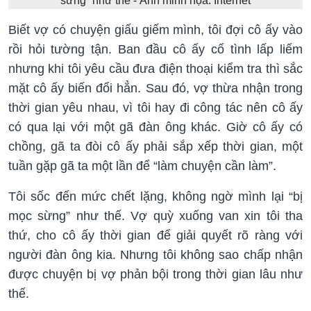
sừng” như thế - Ảnh minh họa: Internet
Biết vợ có chuyện giấu giếm mình, tôi đợi cô ấy vào
rồi hỏi tường tận. Ban đầu cô ấy cố tình lấp liếm
nhưng khi tôi yêu cầu đưa điện thoại kiểm tra thì sắc
mặt cô ấy biến đổi hẳn. Sau đó, vợ thừa nhận trong
thời gian yêu nhau, vì tôi hay đi công tác nên cô ấy
có qua lại với một gã đàn ông khác. Giờ cô ấy có
chồng, gã ta đòi cô ấy phải sắp xếp thời gian, một
tuần gặp gã ta một lần để “làm chuyện cần làm”.
Tôi sốc đến mức chết lặng, không ngờ mình lại “bị
mọc sừng” như thế. Vợ quỳ xuống van xin tôi tha
thứ, cho cô ấy thời gian để giải quyết rõ ràng với
người đàn ông kia. Nhưng tôi không sao chấp nhận
được chuyện bị vợ phản bội trong thời gian lâu như
thế.