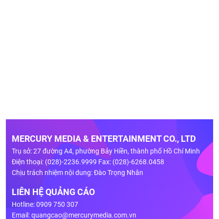
MERCURY MEDIA & ENTERTAINMENT CO., LTD
Trụ sở: 27 đường A4, phường Bảy Hiền, thành phố Hồ Chí Minh
Điện thoại: (028)-2236.9999 Fax: (028)-6268.0458
Chịu trách nhiệm nội dung: Đào Trọng Nhân
LIÊN HỆ QUẢNG CÁO
Hotline: 0909 750 307
Email:
quangcao@mercurymedia.com.vn