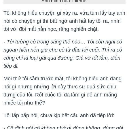
Ảnh minh họa: Internet
Tôi không hiểu chuyện gì xảy ra, vừa túm lấy tay anh
hỏi có chuyện gì thì bất ngờ anh hất tay tôi ra, nhìn
tôi với đôi mắt hằn học, răng nghiến chặt.
- Tôi tưởng cô trong sáng thế nào… Tôi còn nghĩ cô
ngoan hiền nên giữ cho cô từ đầu tới cuối. Thì ra cô
cũng chỉ là loại gái qua đường. Giả vờ tốt lắm, diễn
tiếp đi.
Mọi thứ tối sầm trước mắt, tôi không hiểu anh đang
nói gì nhưng những lời này thực sự quá sức chịu
đựng của tôi. Rốt cuộc tôi đã làm gì để anh mắng
nhiếc tôi như thế?
Tôi lắp bắp hỏi, chưa kịp hết câu anh đã tiếp lời:
- Cô định nói cô không nhớ gì đúng không, đừng nói