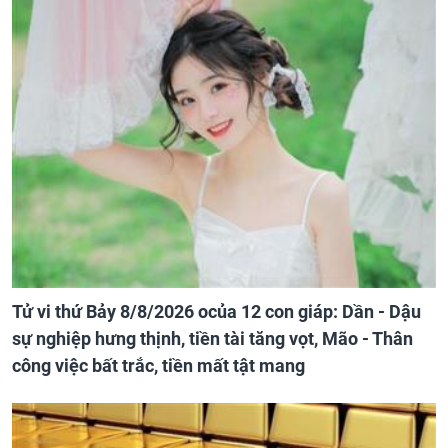
Tử vi thứ Bảy 8/8/2026 ocủa 12 con giáp: Dần - Dậu
sự nghiệp hưng thịnh, tiền tài tăng vọt, Mão - Thân
công việc bất trắc, tiền mất tật mang