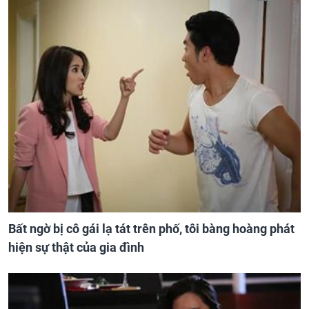
Bất ngờ bị cô gái lạ tát trên phố, tôi bàng hoàng phát
hiện sự thật của gia đình