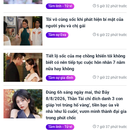
5 giờ 32 phút trước
Tâm linh - Tử vi
Tôi vô cùng sốc khi phát hiện bí mật của
người yêu và chị gái
6 giờ 22 phút trước
Tâm sự Eva
Tiết lộ sốc của mẹ chồng khiến tôi không
biết có nên tiếp tục cuộc hôn nhân 7 năm
nữa hay không
7 giờ 22 phút trước
Tâm sự gia đình
Đúng 6h sáng ngày mai, thứ Bảy
8/8/2026, Thần Tài chỉ đích danh 3 con
giáp 'rơi trúng hố vàng', tiền bạc ùa về
nhà 'như lũ cuốn', vươn mình thành đại gia
trong phút chốc
7 giờ 37 phút trước
Tâm linh - Tử vi