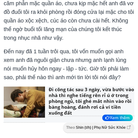
căm phẫn mặc quần áo, chưa kịp mặc hết anh đã vơ
đồ đuổi tôi ra khỏi phòng rồi đóng cửa lại mặc cho tôi
quần áo xộc xệch, cúc áo còn chưa cài hết. Không
thể ngờ buổi tối lãng mạn của chúng tôi kết thúc
trong nhục nhã như vậy.
Đến nay đã 1 tuần trôi qua, tôi vốn muốn gọi anh
xem anh đã nguôi giận chưa nhưng anh lạnh lùng
nói muốn hủy hôn ngay - lập - tức. Giờ tôi phải làm
sao, phải thế nào thì anh mới tin lời tôi nói đây?
Đi công tác sau 3 ngày, vừa bước vào
nhà thì nghe tiếng rên rỉ ú ớ trong
phòng ngủ, tôi ghé mắt nhìn vào rồi
bàng hoàng, đánh rơi cả ví tiền
xuống đất
Xem thêm
Theo
Shin (t/h) | Phụ Nữ Sức Khỏe