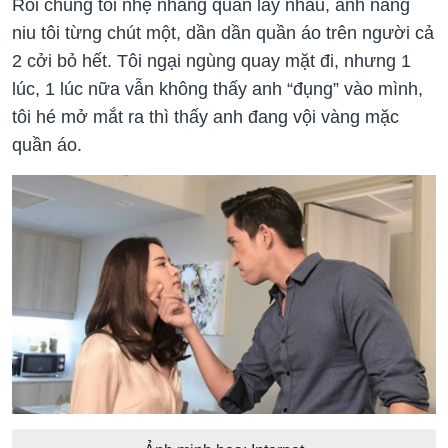
Rồi chúng tôi nhẹ nhàng quấn lấy nhau, anh nâng
niu tôi từng chút một, dần dần quần áo trên người cả
2 cởi bỏ hết. Tôi ngại ngùng quay mặt đi, nhưng 1
lúc, 1 lúc nữa vẫn không thấy anh “đụng” vào mình,
tôi hé mở mắt ra thì thấy anh đang vội vàng mặc
quần áo.