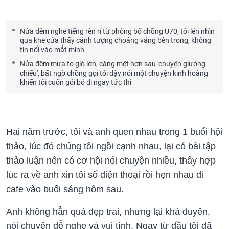
Nửa đêm nghe tiếng rên rỉ từ phòng bố chồng U70, tôi lén nhìn
qua khe cửa thấy cảnh tượng choáng váng bên trong, không
tin nổi vào mắt mình
Nửa đêm mưa to gió lớn, càng mệt hơn sau 'chuyện giường
chiếu', bất ngờ chồng gọi tôi dậy nói một chuyện kinh hoàng
khiến tôi cuốn gói bỏ đi ngay tức thì
Hai năm trước, tôi và anh quen nhau trong 1 buổi hội
thảo, lúc đó chúng tôi ngồi cạnh nhau, lại có bài tập
thảo luận nên có cơ hội nói chuyện nhiều, thấy hợp
lúc ra về anh xin tôi số điện thoại rồi hẹn nhau đi
cafe vào buổi sáng hôm sau.
Anh không hẳn quá đẹp trai, nhưng lại khá duyên,
nói chuyện dễ nghe và vui tính. Ngay từ đầu tôi đã