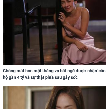
Chồng mất hơn một tháng vợ bất ngờ được 'nhận' căn
hộ gần 4 tỷ và sự thật phía sau gây sốc