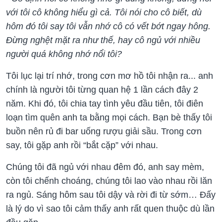
với tôi cô không hiểu gì cả. Tôi nói cho cô biết, dù
hôm đó tôi say tôi vẫn nhớ cô có vết bớt ngay hông.
Đừng nghệt mặt ra như thế, hay cô ngủ với nhiều
người quá không nhớ nổi tôi?
Tôi lục lại trí nhớ, trong cơn mơ hồ tôi nhận ra... anh
chính là người tôi từng quan hệ 1 lần cách đây 2
năm. Khi đó, tôi chia tay tình yêu đầu tiên, tôi điên
loạn tìm quên anh ta bằng mọi cách. Bạn bè thấy tôi
buồn nên rủ đi bar uống rượu giải sầu. Trong cơn
say, tôi gặp anh rồi “bắt cặp” với nhau.
Chúng tôi đã ngủ với nhau đêm đó, anh say mèm,
còn tôi chếnh choáng, chúng tôi lao vào nhau rồi lăn
ra ngủ. Sáng hôm sau tôi dậy và rời đi từ sớm… Đấy
là lý do vì sao tôi cảm thấy anh rất quen thuộc dù lần