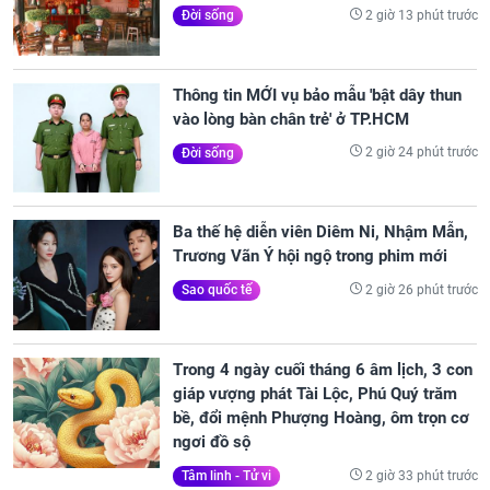
2 giờ 13 phút trước
Đời sống
Thông tin MỚI vụ bảo mẫu 'bật dây thun
vào lòng bàn chân trẻ' ở TP.HCM
2 giờ 24 phút trước
Đời sống
Ba thế hệ diễn viên Diêm Ni, Nhậm Mẫn,
Trương Vãn Ý hội ngộ trong phim mới
2 giờ 26 phút trước
Sao quốc tế
Trong 4 ngày cuối tháng 6 âm lịch, 3 con
giáp vượng phát Tài Lộc, Phú Quý trăm
bề, đổi mệnh Phượng Hoàng, ôm trọn cơ
ngơi đồ sộ
2 giờ 33 phút trước
Tâm linh - Tử vi