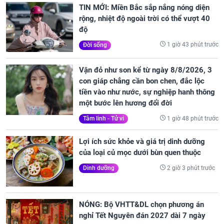
TIN MỚI: Miền Bắc sắp nắng nóng diện
rộng, nhiệt độ ngoài trời có thể vượt 40
độ
1 giờ 43 phút trước
Đời sống
Vận đỏ như son kể từ ngày 8/8/2026, 3
con giáp chẳng cần bon chen, đắc lộc
tiền vào như nước, sự nghiệp hanh thông
một bước lên hương đổi đời
1 giờ 48 phút trước
Tâm linh - Tử vi
Lợi ích sức khỏe và giá trị dinh dưỡng
của loại củ mọc dưới bùn quen thuộc
2 giờ 3 phút trước
Dinh dưỡng
NÓNG: Bộ VHTT&DL chọn phương án
nghỉ Tết Nguyên đán 2027 dài 7 ngày