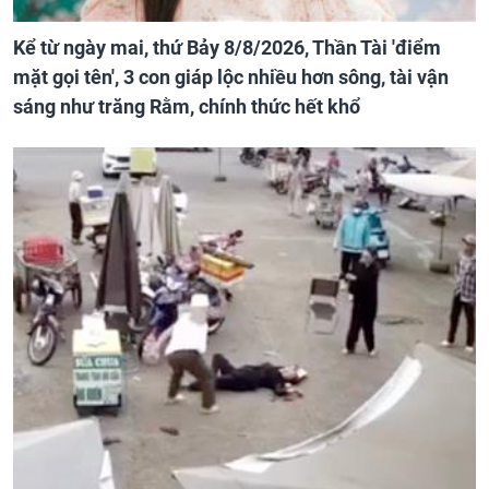
Kể từ ngày mai, thứ Bảy 8/8/2026, Thần Tài 'điểm
mặt gọi tên', 3 con giáp lộc nhiều hơn sông, tài vận
sáng như trăng Rằm, chính thức hết khổ