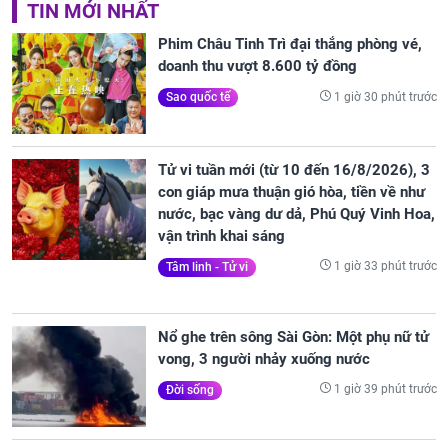
TIN MỚI NHẤT
Phim Châu Tinh Trì đại thắng phòng vé,
doanh thu vượt 8.600 tỷ đồng
1 giờ 30 phút trước
Sao quốc tế
Tử vi tuần mới (từ 10 đến 16/8/2026), 3
con giáp mưa thuận gió hòa, tiền về như
nước, bạc vàng dư dả, Phú Quý Vinh Hoa,
vận trình khai sáng
1 giờ 33 phút trước
Tâm linh - Tử vi
Nổ ghe trên sông Sài Gòn: Một phụ nữ tử
vong, 3 người nhảy xuống nước
1 giờ 39 phút trước
Đời sống