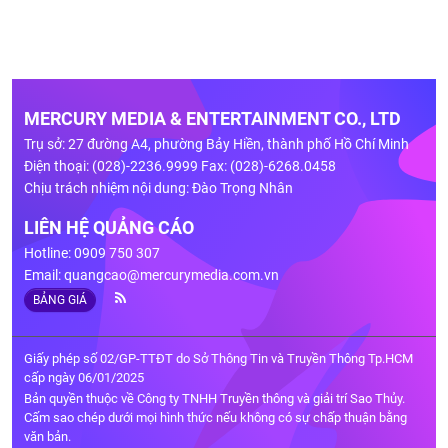
MERCURY MEDIA & ENTERTAINMENT CO., LTD
Trụ sở: 27 đường A4, phường Bảy Hiền, thành phố Hồ Chí Minh
Điện thoại: (028)-2236.9999 Fax: (028)-6268.0458
Chịu trách nhiệm nội dung: Đào Trọng Nhân
LIÊN HỆ QUẢNG CÁO
Hotline: 0909 750 307
Email:
quangcao@mercurymedia.com.vn
BẢNG GIÁ
Giấy phép số 02/GP-TTĐT do Sở Thông Tin và Truyền Thông Tp.HCM
cấp ngày 06/01/2025
Bản quyền thuộc về Công ty TNHH Truyền thông và giải trí Sao Thủy.
Cấm sao chép dưới mọi hình thức nếu không có sự chấp thuận bằng
văn bản.