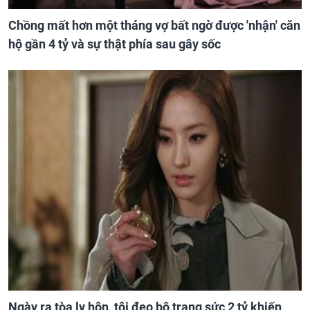
Chồng mất hơn một tháng vợ bất ngờ được 'nhận' căn
hộ gần 4 tỷ và sự thật phía sau gây sốc
Ngày ra tòa ly hôn, tôi đeo bộ trang sức 2 tỷ khiến