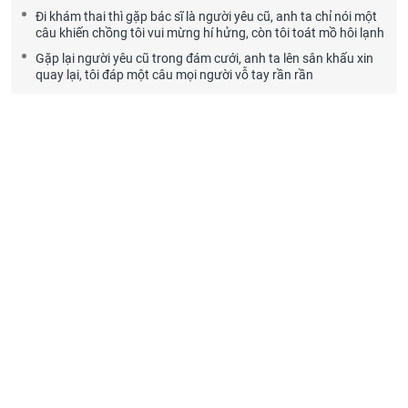
Đi khám thai thì gặp bác sĩ là người yêu cũ, anh ta chỉ nói một
câu khiến chồng tôi vui mừng hí hửng, còn tôi toát mồ hôi lạnh
Gặp lại người yêu cũ trong đám cưới, anh ta lên sân khấu xin
quay lại, tôi đáp một câu mọi người vỗ tay rần rần