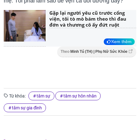
mẹ. Tôi phải làm sao để vẹn cả đôi đường đây?
Gặp lại người yêu cũ trước cổng
viện, tôi tò mò bám theo thì đau
đớn và thương cô ấy đứt ruột
Xem thêm
Theo
Minh Tú (TH) | Phụ Nữ Sức Khỏe
Từ khóa:
tâm sự
tâm sự hôn nhân
tâm sự gia đình