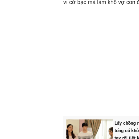
vì cờ bạc mà làm khổ vợ con 
Lấy chồng n
tống cổ khỏi
tay rồi tiết