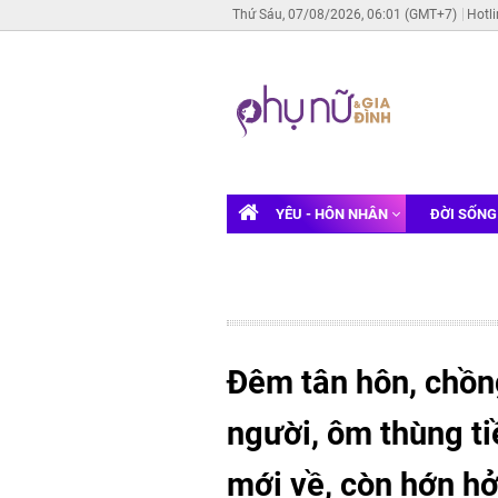
Thứ Sáu, 07/08/2026, 06:01 (GMT+7)
Hotl
YÊU - HÔN NHÂN
ĐỜI SỐN
Đêm tân hôn, chồ
người, ôm thùng t
mới về, còn hớn hở