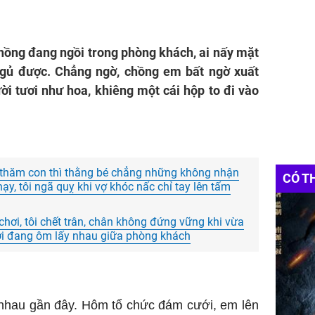
ồng đang ngồi trong phòng khách, ai nấy mặt
gủ được. Chẳng ngờ, chồng em bất ngờ xuất
ời tươi như hoa, khiêng một cái hộp to đi vào
n thăm con thì thằng bé chẳng những không nhận
CÓ T
ạy, tôi ngã quỵ khi vợ khóc nấc chỉ tay lên tấm
hơi, tôi chết trân, chân không đứng vững khi vừa
i đang ôm lấy nhau giữa phòng khách
 nhau gần đây. Hôm tổ chức đám cưới, em lên