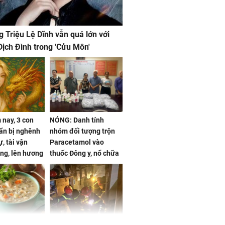
g Triệu Lệ Dĩnh vẫn quá lớn với
ịch Đình trong 'Cửu Môn'
nay, 3 con
NÓNG: Danh tính
ẩn bị nghênh
nhóm đối tượng trộn
, tài vận
Paracetamol vào
ng, lên hương
thuốc Đông y, nổ chữa
g hóa Phượng,
bách bệnh
 may mắn về