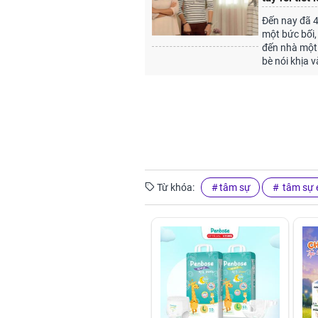
Đến nay đã 
một bức bối,
đến nhà một 
bè nói khịa v
Từ khóa:
tâm sự
tâm sự 