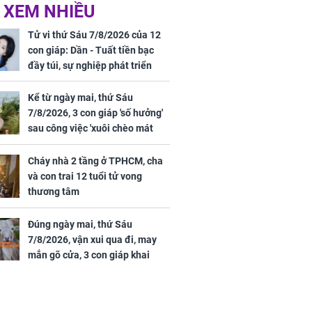
ức khỏe và
Cháy nhà 2 tầng ở
 XEM NHIỀU
 dụng đúng
TPHCM, cha và con
 hạt bình dân
trai 12 tuổi tử vong
Tử vi thứ Sáu 7/8/2026 của 12
thương tâm
con giáp: Dần - Tuất tiền bạc
đầy túi, sự nghiệp phát triển
hưng thịnh, Mão - Thân tài lộc
ảm đạm, mọi sự khó thành công
Kể từ ngày mai, thứ Sáu
mỹ mãn
7/8/2026, 3 con giáp 'số hưởng'
ng nam diễn
sau công việc 'xuôi chèo mát
 ngữ gây phản
mái', tiền tài 'thu về như nước',
c khi than
tình duyên viên mãn
Cháy nhà 2 tầng ở TPHCM, cha
và con trai 12 tuổi tử vong
thương tâm
Đúng ngày mai, thứ Sáu
7/8/2026, vận xui qua đi, may
mắn gõ cửa, 3 con giáp khai
thông vận mệnh, tiền nhiều vô
kể, phước lộc đầy nhà, trúng số
độc đắc