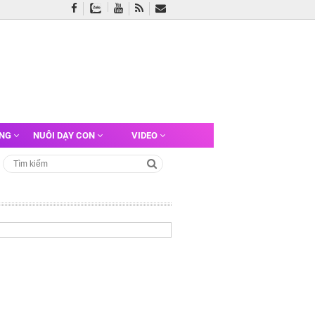
ỠNG
NUÔI DẠY CON
VIDEO