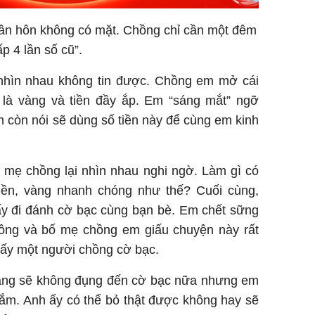
ân hôn không có mặt. Chồng chỉ cần một đêm
p 4 lần số cũ”.
nhìn nhau không tin được. Chồng em mở cái
n là vàng và tiền đầy ắp. Em “sáng mắt” ngỡ
còn nói sẽ dùng số tiền này để cùng em kinh
mẹ chồng lại nhìn nhau nghi ngờ. Làm gì có
iền, vàng nhanh chóng như thế? Cuối cùng,
ấy đi đánh cờ bạc cùng bạn bè. Em chết sững
hồng và bố mẹ chồng em giấu chuyện này rất
lấy một người chồng cờ bạc.
ằng sẽ không đụng đến cờ bạc nữa nhưng em
 lắm. Anh ấy có thể bỏ thật được không hay sẽ