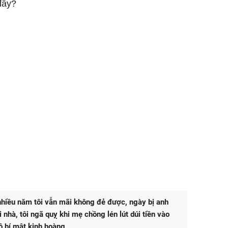
đây?
hiều năm tôi vẫn mãi không đẻ được, ngày bị anh
 nhà, tôi ngã quỵ khi mẹ chồng lén lút dúi tiền vào
 lộ bí mật kinh hoàng