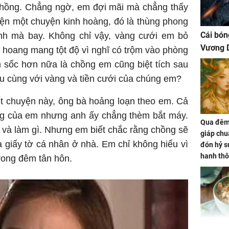
chồng. Chẳng ngờ, em đợi mãi mà chẳng thấy
ện một chuyện kinh hoàng, đó là thùng phong
Cái bón
nh mà bay. Không chỉ vậy, vàng cưới em bỏ
Vương D
m hoang mang tột độ vì nghĩ có trộm vào phòng
 sốc hơn nữa là chồng em cũng biệt tích sau
âu cùng với vàng và tiền cưới của chúng em?
t chuyện này, ông bà hoảng loạn theo em. Cả
ồng của em nhưng anh ấy chẳng thèm bắt máy.
Qua đêm 
 và làm gì. Nhưng em biết chắc rằng chồng sẽ
giáp chu
à giấy tờ cá nhân ở nhà. Em chỉ không hiểu vì
đón hỷ sự
hanh thô
trong đêm tân hôn.
hóa Rồn
gom hết
nhà