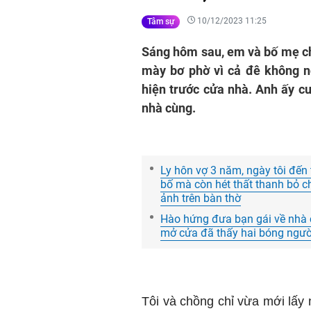
10/12/2023 11:25
Tâm sự
Sáng hôm sau, em và bố mẹ ch
mày bơ phờ vì cả đê không n
hiện trước cửa nhà. Anh ấy cư
nhà cùng.
Ly hôn vợ 3 năm, ngày tôi đế
bố mà còn hét thất thanh bỏ ch
ảnh trên bàn thờ
Hào hứng đưa bạn gái về nhà c
mở cửa đã thấy hai bóng ngườ
Tôi và chồng chỉ vừa mới lấy