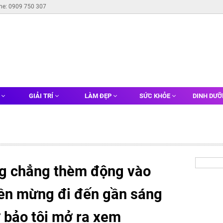
ine: 0909 750 307
G
GIẢI TRÍ
LÀM ĐẸP
SỨC KHỎE
DINH DƯ
ng chẳng thèm động vào
iền mừng đi đến gần sáng
 bảo tôi mở ra xem