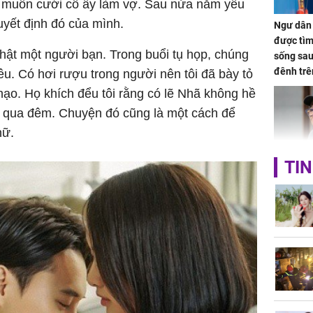
úc muốn cưới cô ấy làm vợ. Sau nửa năm yêu
uyết định đó của mình.
Ngư dân 
được tìm
nhật một người bạn. Trong buổi tụ họp, chúng
sống sau
đênh trê
êu. Có hơi rượu trong người nên tôi đã bày tỏ
Bình Dư
ạo. Họ khích đểu tôi rằng có lẽ Nhã không hề
 qua đêm. Chuyện đó cũng là một cách để
nữ.
TIN
Lý Liên K
sau tin đ
cởi áo c
khỏe
Vì sao T