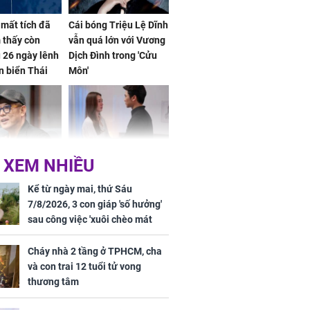
mất tích đã
Cái bóng Triệu Lệ Dĩnh
 thấy còn
vẫn quá lớn với Vương
 26 ngày lênh
Dịch Đình trong 'Cửu
n biển Thái
Môn'
ơng
 XEM NHIỀU
iệt lên tiếng
Cô gái bị ép đi xem
ồn thay tim,
mắt, nhưng vừa thấy
Kể từ ngày mai, thứ Sáu
hứng minh sức
đối tượng mai mối thì
7/8/2026, 3 con giáp 'số hưởng'
đỏ mặt ‘đứng hình’
sau công việc 'xuôi chèo mát
mái', tiền tài 'thu về như nước',
tình duyên viên mãn
Cháy nhà 2 tầng ở TPHCM, cha
và con trai 12 tuổi tử vong
thương tâm
rương Tiểu Phỉ