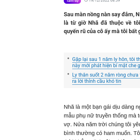
19/12/2022 08:59
Tâm sự
Sau màn nồng nàn say đắm, Nhã
là từ giờ Nhã đã thuộc về t
quyến rũ của cô ấy mà tôi bất
Gặp lại sau 1 năm ly hôn, tôi t
này mới phát hiện bí mật che g
Ly thân suốt 2 năm ròng chưa
ra lời thỉnh cầu khó tin
Nhã là một bạn gái dịu dàng ng
mẫu phụ nữ truyền thống mà t
vợ. Nửa năm trời chúng tôi yê
bình thường có ham muốn. Tôi