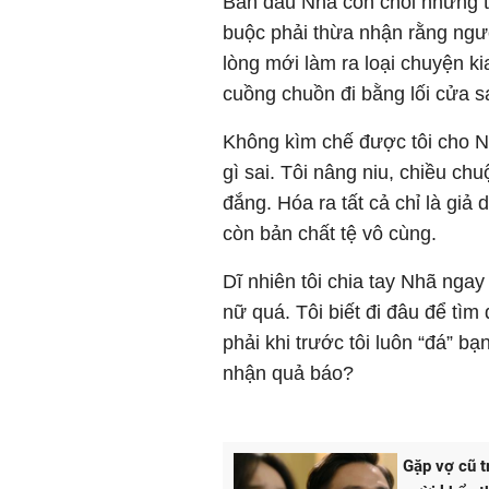
Ban đầu Nhã còn chối nhưng t
buộc phải thừa nhận rằng ngư
lòng mới làm ra loại chuyện ki
cuồng chuồn đi bằng lối cửa s
Không kìm chế được tôi cho Nhã
gì sai. Tôi nâng niu, chiều chu
đắng. Hóa ra tất cả chỉ là giả d
còn bản chất tệ vô cùng.
Dĩ nhiên tôi chia tay Nhã ngay
nữ quá. Tôi biết đi đâu để tì
phải khi trước tôi luôn “đá” b
nhận quả báo?
Gặp vợ cũ t