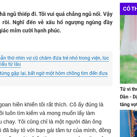
CÓ T
 ngủ thiếp đi. Tôi vui quá chẳng ngủ nổi. Vậy
ôi rồi. Nghĩ đến vẻ xấu hổ ngượng ngùng đầy
 giác mỉm cười hạnh phúc.
hẫn thờ nhìn vợ cũ chăm đứa trẻ nhỏ trong viện, lúc
iấu từ lâu
 từng gặp lại, bất ngờ một hôm chồng tìm đến đưa
Tử vi t
Dần - D
oan hiền khiến tôi rất thích. Cô ấy đúng là
tăng vọ
tiền mấ
ôi luôn tìm kiếm và mong muốn lấy làm
u chay. Tôi cũng chỉ là một người đàn ông
 đã bày tỏ với bạn gái tâm tư của mình, đồng