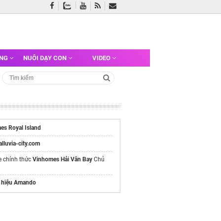
ỠNG
NUÔI DẠY CON
VIDEO
es Royal Island
/alluvia-city.com
e chính thức
Vinhomes Hải Vân Bay
Chủ
 hiệu Amando