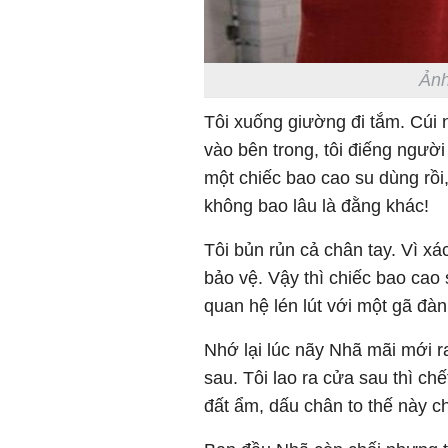
Ảnh
Tôi xuống giường đi tắm. Cúi n
vào bên trong, tôi điếng ngườ
một chiếc bao cao su dùng rồ
không bao lâu là đằng khác!
Tôi bủn rủn cả chân tay. Vì x
bảo vệ. Vậy thì chiếc bao cao
quan hệ lén lút với một gã đà
Nhớ lại lúc nãy Nhã mãi mới r
sau. Tôi lao ra cửa sau thì ch
đất ẩm, dấu chân to thế này ch