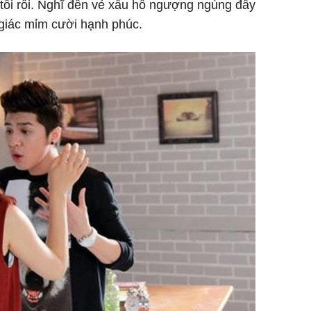
 tôi rồi. Nghĩ đến vẻ xấu hổ ngượng ngùng đầy
 giác mỉm cười hạnh phúc.