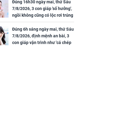
Đúng 16h30 ngày mai, thứ Sáu
ồng hành cùng
7/8/2026, 3 con giáp 'số hưởng',
h Trì, Địch Lệ
ngồi không cũng có lộc rơi trúng
 quảng bá
đầu, vừa tránh được họa vừa có
tiền vàng
Đúng 6h sáng ngày mai, thứ Sáu
7/8/2026, định mệnh an bài, 3
con giáp vận trình như 'cá chép
hóa rồng', giàu có lên bất chấp,
số đỏ chót như son