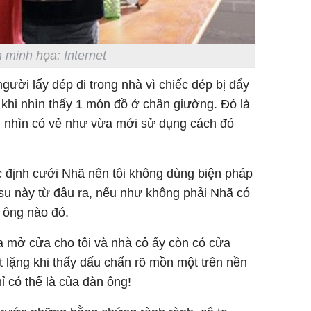
 minh họa: Internet
gười lấy dép đi trong nhà vì chiếc dép bị đẩy
i khi nhìn thấy 1 món đồ ở chân giường. Đó là
i, nhìn có vẻ như vừa mới sử dụng cách đó
ác định cưới Nhã nên tôi không dùng biện pháp
 su này từ đâu ra, nếu như không phải Nhã có
n ông nào đó.
a mở cửa cho tôi và nhà cô ấy còn có cửa
ết lặng khi thấy dấu chấn rõ mồn một trên nền
ỉ có thể là của đàn ông!