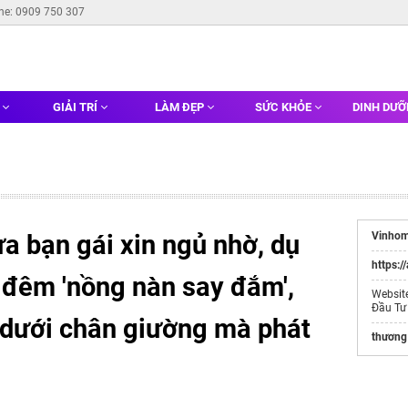
ine: 0909 750 307
G
GIẢI TRÍ
LÀM ĐẸP
SỨC KHỎE
DINH DƯ
a bạn gái xin ngủ nhờ, dụ
Vinhom
https:/
đêm 'nồng nàn say đắm',
Websit
Đầu Tư
ở dưới chân giường mà phát
thương