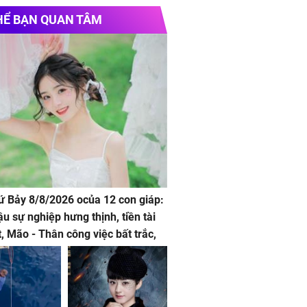
HỂ BẠN QUAN TÂM
hứ Bảy 8/8/2026 ocủa 12 con giáp:
ậu sự nghiệp hưng thịnh, tiền tài
t, Mão - Thân công việc bất trắc,
t tật mang