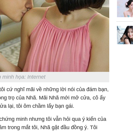
không đ
Châu Tin
Nhiệt Ba
phim?
 minh họa: Internet
tôi cứ nghĩ mãi về những lời nói của đám bạn,
òng trọ của Nhã. Mãi Nhã mới mở cửa, cô ấy
ửa lại, tôi ôm chầm lấy bạn gái.
chứng minh nhưng tôi vẫn hỏi qua ý kiến của
âm trong mắt tôi, Nhã gật đầu đồng ý. Tôi