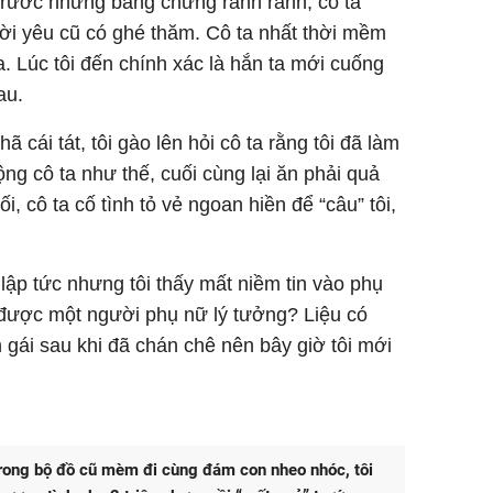
rước những bằng chứng rành rành, cô ta
ời yêu cũ có ghé thăm. Cô ta nhất thời mềm
a. Lúc tôi đến chính xác là hắn ta mới cuống
au.
 cái tát, tôi gào lên hỏi cô ta rằng tôi đã làm
ộng cô ta như thế, cuối cùng lại ăn phải quả
ối, cô ta cố tình tỏ vẻ ngoan hiền để “câu” tôi,
 lập tức nhưng tôi thấy mất niềm tin vào phụ
m được một người phụ nữ lý tưởng? Liệu có
ạn gái sau khi đã chán chê nên bây giờ tôi mới
rong bộ đồ cũ mèm đi cùng đám con nheo nhóc, tôi