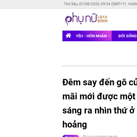
Thứ Sáu, 07/08/2026, 09:54 (GMT+7)
Hotl
YÊU - HÔN NHÂN
ĐỜI SỐN
Đêm say đến gõ cử
mãi mới được một 
sáng ra nhìn thứ 
hoảng