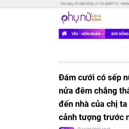
Thứ Sáu, 07/08/2026, 21:23 (GMT+7)
Hotl
YÊU - HÔN NHÂN
ĐỜI SỐN
Đám cưới có sếp n
nửa đêm chẳng thấy
đến nhà của chị ta 
cảnh tượng trước 