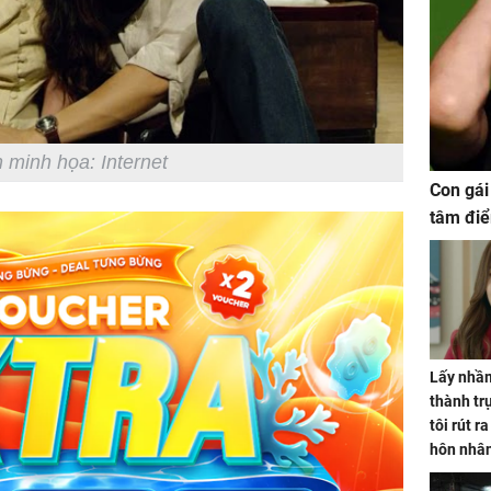
 minh họa: Internet
Con gái
tâm điể
Lấy nhầm
thành trụ
tôi rút r
hôn nhâ