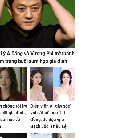
 Lý Á Bằng và Vương Phi trở thành
m trong buổi sum họp gia đình
 chồng rồi trở
Diễn viên AI 'gây sốc'
 cột gia đình,
với cát-xê hơn 1 tỉ
a bài học về
đồng, đe dọa vị trí
n
Bạch Lộc, Triệu Lệ
Dĩnh