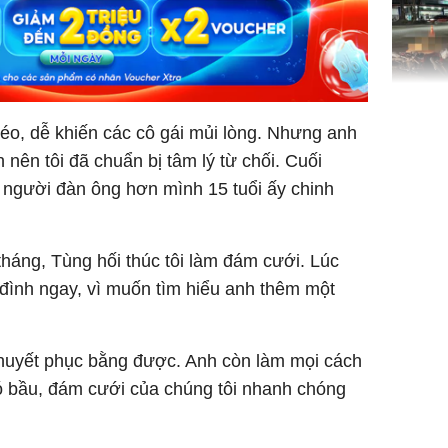
TP.HCM:
tử vong 
 léo, dễ khiến các cô gái mủi lòng. Nhưng anh
làm về t
 nên tôi đã chuẩn bị tâm lý từ chối. Cuối
nghiệp 
bị người đàn ông hơn mình 15 tuổi ấy chinh
háng, Tùng hối thúc tôi làm đám cưới. Lúc
a đình ngay, vì muốn tìm hiểu anh thêm một
Sau 00h
 thuyết phục bằng được. Anh còn làm mọi cách
8/8/2026
giàu san
 có bầu, đám cưới của chúng tôi nhanh chóng
đổi đời 
dung có 
ngày càn