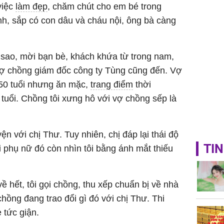
 việc
làm đẹp
, chăm chút cho em bé trong
sung túc
nh, sắp có con dâu và cháu nội, ông bà càng
5 sao, mời bạn bè, khách khứa từ trong nam,
ợ chồng giám đốc công ty Tùng cũng đến. Vợ
50 tuổi nhưng ăn mặc,
trang điểm
thời
 tuổi. Chồng tôi xưng hô với vợ chồng sếp là
ện với chị Thư. Tuy nhiên, chị đáp lại thái độ
TIN
i phụ nữ đó còn nhìn tôi bằng ánh mắt thiếu
ề hết, tôi gọi chồng, thu xếp chuẩn bị về nhà
chồng đang trao đổi gì đó với chị Thư. Thi
 tức giận.