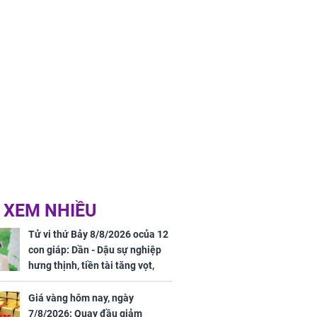
 XEM NHIỀU
Tử vi thứ Bảy 8/8/2026 ocủa 12
con giáp: Dần - Dậu sự nghiệp
hưng thịnh, tiền tài tăng vọt,
Mão - Thân công việc bất trắc,
tiền mất tật mang
Giá vàng hôm nay, ngày
7/8/2026: Quay đầu giảm