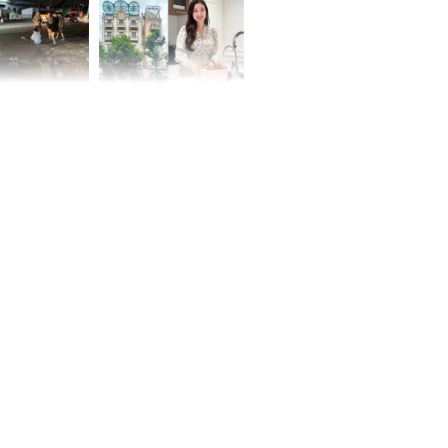
 Nữ công nhân
Đỗ Mỹ Linh hé lộ góc
trên đường đi
bếp chill của nhà mới -
rong khu công
cạnh biệt thự bầu Hiển
Sóng Thần
00 ngày
, 3 con giáp
g bạt ngàn,
Phú Quý, ung
của đầy nhà,
g hưng thịnh