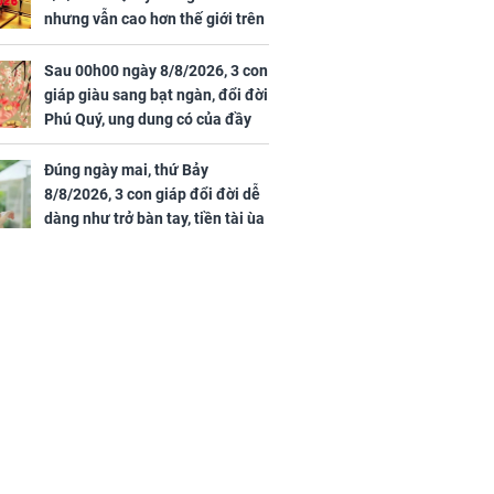
nhưng vẫn cao hơn thế giới trên
7 triệu đồng
Sau 00h00 ngày 8/8/2026, 3 con
giáp giàu sang bạt ngàn, đổi đời
Phú Quý, ung dung có của đầy
nhà, ngày càng hưng thịnh sung
túc
Đúng ngày mai, thứ Bảy
8/8/2026, 3 con giáp đổi đời dễ
dàng như trở bàn tay, tiền tài ùa
tới, ngồi không lộc cũng đến,
phú quý theo tới già