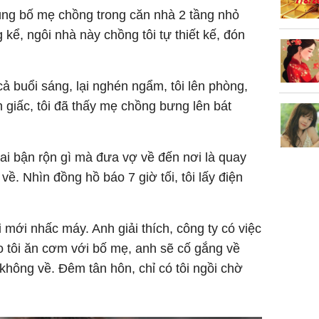
ùng bố mẹ chồng trong căn nhà 2 tầng nhỏ
 kể, ngôi nhà này chồng tôi tự thiết kế, đón
ả buổi sáng, lại nghén ngẩm, tôi lên phòng,
h giấc, tôi đã thấy mẹ chồng bưng lên bát
rai bận rộn gì mà đưa vợ về đến nơi là quay
về. Nhìn đồng hồ báo 7 giờ tối, tôi lấy điện
 mới nhấc máy. Anh giải thích, công ty có việc
o tôi ăn cơm với bố mẹ, anh sẽ cố gắng về
hông về. Đêm tân hôn, chỉ có tôi ngồi chờ