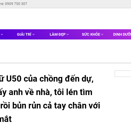
ine: 0909 750 307
G
GIẢI TRÍ
LÀM ĐẸP
SỨC KHỎE
DINH DƯ
ữ U50 của chồng đến dự,
 anh về nhà, tôi lén tìm
rồi bủn rủn cả tay chân với
mắt