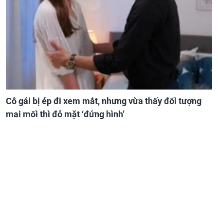
Cô gái bị ép đi xem mắt, nhưng vừa thấy đối tượng
mai mối thì đỏ mặt ‘đứng hình’