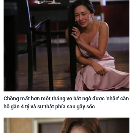
Chồng mất hơn một tháng vợ bất ngờ được 'nhận' căn
hộ gần 4 tỷ và sự thật phía sau gây sốc