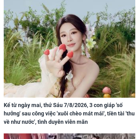
Kể từ ngày mai, thứ Sáu 7/8/2026, 3 con giáp 'số
hưởng' sau công việc 'xuôi chèo mát mái', tiền tài 'thu
về như nước', tình duyên viên mãn