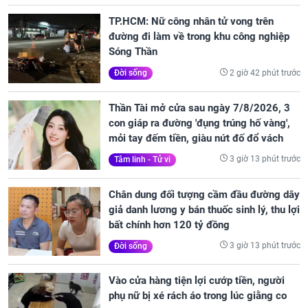
TP.HCM: Nữ công nhân tử vong trên
đường đi làm về trong khu công nghiệp
Sóng Thần
2 giờ 42 phút trước
Đời sống
Thần Tài mở cửa sau ngày 7/8/2026, 3
con giáp ra đường 'đụng trúng hố vàng',
mỏi tay đếm tiền, giàu nứt đố đổ vách
3 giờ 13 phút trước
Tâm linh - Tử vi
Chân dung đối tượng cầm đầu đường dây
giả danh lương y bán thuốc sinh lý, thu lợi
bất chính hơn 120 tỷ đồng
3 giờ 13 phút trước
Đời sống
Vào cửa hàng tiện lợi cướp tiền, người
phụ nữ bị xé rách áo trong lúc giằng co