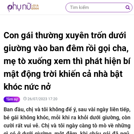
Con gái thường xuyên trốn dưới
giường vào ban đêm rồi gọi cha,
mẹ tò xuống xem thì phát hiện bí
mật động trời khiến cả nhà bật
khóc nức nở
26/07/2023 17:20
Tâm sự
Ban đầu, chị và tôi không để ý, sau vài ngày liên tiếp,
bé gái không khóc, mỗi khi ra khỏi dưới giường, còn
cười rất vui vẻ. Chị và tôi ngày càng tò mò về những
gì có ở dưới giường, một đêm, khi cháu gái đã ngủ,