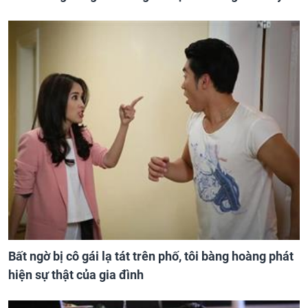
Bất ngờ bị cô gái lạ tát trên phố, tôi bàng hoàng phát
hiện sự thật của gia đình