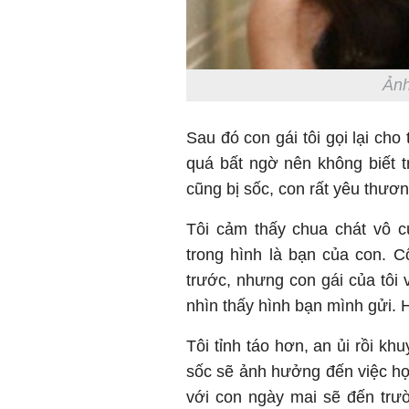
Ảnh
Sau đó con gái tôi gọi lại cho 
quá bất ngờ nên không biết tr
cũng bị sốc, con rất yêu thươ
Tôi cảm thấy chua chát vô cù
trong hình là bạn của con. C
trước, nhưng con gái của tôi 
nhìn thấy hình bạn mình gửi. H
Tôi tỉnh táo hơn, an ủi rồi kh
sốc sẽ ảnh hưởng đến việc học
với con ngày mai sẽ đến trư