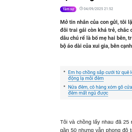
04/09/2025 21:52
Tâm sự
Mở tin nhắn của con gửi, tôi 
đôi trai gái còn khá trẻ, chắc
dâu chú rể là bố mẹ hai bên, t
bộ áo dài của xui gia, bên cạnh
Em họ chồng sắp cưới từ quê l
động lạ mỗi đêm
Nửa đêm, cô hàng xóm gõ cửa 
đêm mất ngủ được
Tôi và chồng lấy nhau đã 25 
gần 50 nhưng vẫn phong độ trẻ