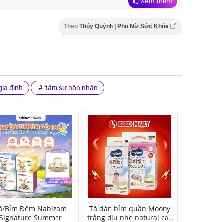
Xem thêm
Theo
Thúy Quỳnh | Phụ Nữ Sức Khỏe
ia đình
tâm sự hôn nhân
ã/Bỉm Đêm Nabizam
Tã dán bỉm quần Moony
Signature Summer
trắng dịu nhẹ natural cao