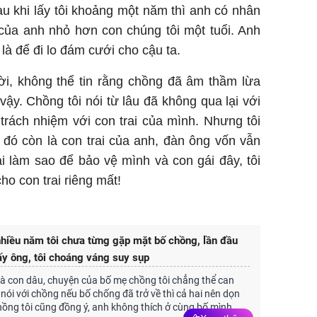
au khi lấy tôi khoảng một năm thì anh có nhân
g của anh nhỏ hơn con chúng tôi một tuổi. Anh
 là để đi lo đám cưới cho cậu ta.
lời, không thể tin rằng chồng đã âm thầm lừa
ậy. Chồng tôi nói từ lâu đã không qua lại với
trách nhiệm với con trai của mình. Nhưng tôi
 đó còn là con trai của anh, đàn ông vốn vẫn
hải làm sao để bảo vệ mình và con gái đây, tôi
ho con trai riêng mất!
hiều năm tôi chưa từng gặp mặt bố chồng, lần đầu
hấy ông, tôi choáng váng suy sụp
 là con dâu, chuyện của bố mẹ chồng tôi chẳng thể can
ỉ nói với chồng nếu bố chống đã trở về thì cả hai nên dọn
Chồng tôi cũng đồng ý, anh không thích ở cùng bố mình.