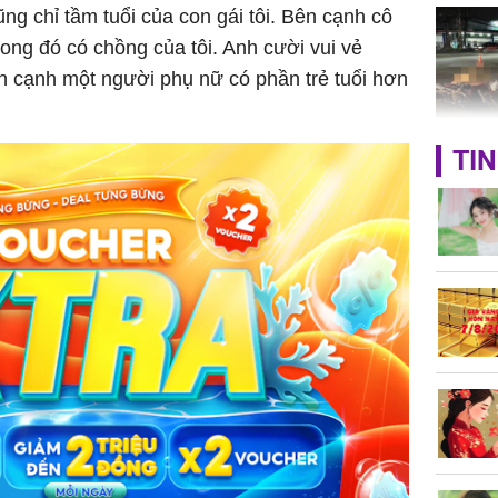
cũng chỉ tầm tuổi của con gái tôi. Bên cạnh cô
rong đó có chồng của tôi. Anh cười vui vẻ
bên cạnh một người phụ nữ có phần trẻ tuổi hơn
TP.HCM:
TIN
tử vong 
làm về t
nghiệp 
Sau 00h
8/8/2026
giàu san
đổi đời 