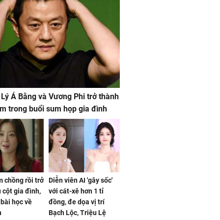
 Lý Á Bằng và Vương Phi trở thành
m trong buổi sum họp gia đình
 chồng rồi trở
Diễn viên AI 'gây sốc'
 cột gia đình,
với cát-xê hơn 1 tỉ
a bài học về
đồng, đe dọa vị trí
n
Bạch Lộc, Triệu Lệ