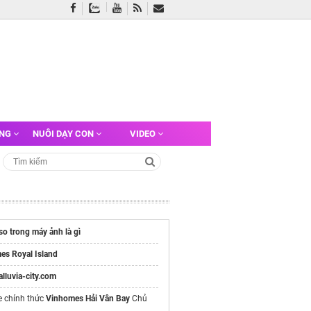
ỠNG
NUÔI DẠY CON
VIDEO
iso trong máy ảnh là gì
es Royal Island
/alluvia-city.com
e chính thức
Vinhomes Hải Vân Bay
Chủ