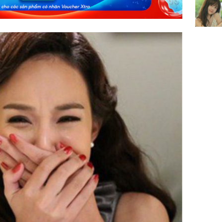
dung có 
ngày càn
sung túc