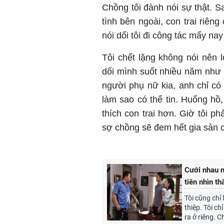
Chồng tôi đành nói sự thật. S
tình bên ngoài, con trai riên
nói dối tôi đi công tác mấy nay
Tôi chết lặng không nói nên 
dối mình suốt nhiều năm như v
người phụ nữ kia, anh chỉ có 
làm sao có thể tin. Huống hồ,
thích con trai hơn. Giờ tôi p
sợ chồng sẽ đem hết gia sản c
Cưới nhau n
tiên nhìn t
Tôi cũng chỉ
thiệp. Tôi ch
ra ở riêng. 