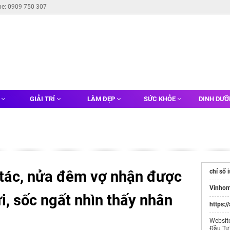
ne: 0909 750 307
G
GIẢI TRÍ
LÀM ĐẸP
SỨC KHỎE
DINH DƯ
 tác, nửa đêm vợ nhận được
chỉ số 
Vinhom
i, sốc ngất nhìn thấy nhân
https:/
Websit
Đầu Tư