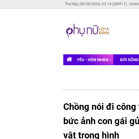
Thứ Bảy, 08/08/2026, 02:14 (GMT+7)
Hotli
YÊU - HÔN NHÂN
ĐỜI SỐN
Chồng nói đi công
bức ảnh con gái gử
vật trong hình