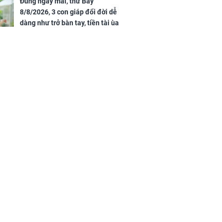
của đầy nhà,
Đúng ngày mai, thứ Bảy
g hưng thịnh
8/8/2026, 3 con giáp đổi đời dễ
dàng như trở bàn tay, tiền tài ùa
tới, ngồi không lộc cũng đến,
phú quý theo tới già