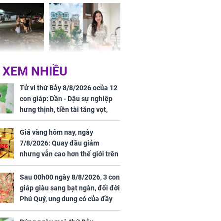
Dĩnh
 Nữ công nhân
Đỗ Mỹ Linh hé lộ góc
 XEM NHIỀU
trên đường đi
bếp chill của nhà mới -
rong khu công
cạnh biệt thự bầu Hiển
Tử vi thứ Bảy 8/8/2026 ocủa 12
Sóng Thần
con giáp: Dần - Dậu sự nghiệp
hưng thịnh, tiền tài tăng vọt,
Mão - Thân công việc bất trắc,
tiền mất tật mang
Giá vàng hôm nay, ngày
7/8/2026: Quay đầu giảm
nhưng vẫn cao hơn thế giới trên
7 triệu đồng
Sau 00h00 ngày 8/8/2026, 3 con
00 ngày
giáp giàu sang bạt ngàn, đổi đời
, 3 con giáp
Phú Quý, ung dung có của đầy
g bạt ngàn,
nhà, ngày càng hưng thịnh sung
Phú Quý, ung
túc