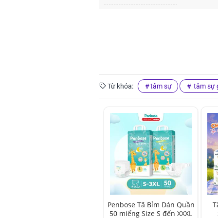
Từ khóa:
tâm sự
tâm sự g
Penbose Tã Bỉm Dán Quần
T
50 miếng Size S đến XXXL