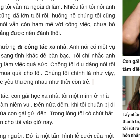
 tôi vẫn ra ngoài đi làm. Nhiều lần tôi nói anh
cũng đã lớn tuổi rồi, huống hồ chúng tôi cũng
 nói vẫn còn ham mê với công việc, chưa bỏ
ẳng được nên đành thôi.
 thường
đi công tác
xa nhà. Anh nói có một vụ
sang tỉnh khác để bàn bạc. Tôi chỉ nhắc anh
Con gái
 làm việc quá sức. Chồng tôi dịu dàng nói tôi
tâm điể
mua quà cho tôi. Chúng tôi chính là như vậy,
úc yêu thương nhau như thời còn trẻ.
tác, con gái học xa nhà, tôi một mình ở nhà
àm niềm vui. Đến nửa đêm, khi tôi chuẩn bị đi
ủa con gái gửi đến. Trong lòng tôi có chút bất
Lấy nhầm
in cho tôi vào giờ này.
thành trụ
tôi rút r
ặng người. Đó là một tấm hình lễ cưới của một
hôn nhâ