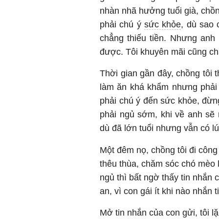
nhàn nhã hưởng tuổi già, chồng
phải chú ý
sức khỏe
, dù sao 
chẳng thiếu tiền. Nhưng anh
được. Tôi khuyên mãi cũng ch
Thời gian gần đây, chồng tôi
làm ăn khá khẩm nhưng phải 
phải chú ý đến sức khỏe, đừng
phải ngủ sớm, khi về anh sẽ 
dù đã lớn tuổi nhưng vẫn có l
Một đêm nọ, chồng tôi đi công 
thêu thùa, chăm sóc chó mèo l
ngủ thì bất ngờ thấy tin nhắn c
an, vì con gái ít khi nào nhắn t
Mở tin nhắn của con gửi, tôi l