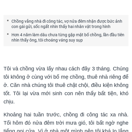
Chồng vắng nhà đi công tác, vợ nửa đêm nhận được bức ảnh
con gái gửi, sốc ngất nhìn thấy hai nhân vật trong hình
Hơn 4 năm làm dâu chưa từng gặp mặt bố chồng, lần đầu tiên
nhìn thấy ông, tôi choáng váng suy sụp
Tôi và chồng vừa lấy nhau cách đây 3 tháng. Chúng
tôi không ở cùng với bố mẹ chồng, thuê nhà riêng để
ở. Căn nhà chúng tôi thuê chật chội, điều kiện không
tốt. Tôi lại vừa mới sinh con nên thấy bất tiện, khó
chịu.
Khoảng hai tuần trước, chồng đi công tác xa nhà.
Tối hôm đó nửa đêm trời mưa gió, tôi bất ngờ nghe
tiếng gọi cửa. Vì ở nhà một mình nên tôi khá lo lắng