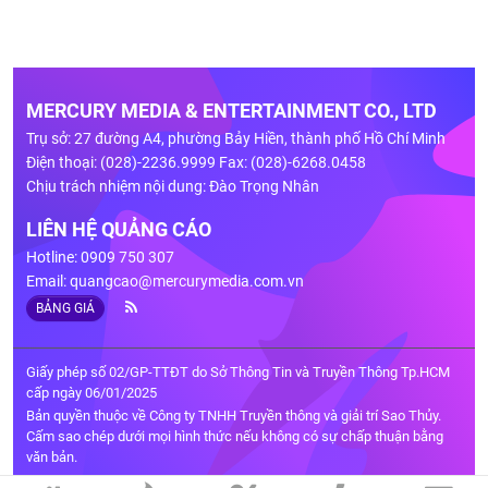
MERCURY MEDIA & ENTERTAINMENT CO., LTD
Trụ sở: 27 đường A4, phường Bảy Hiền, thành phố Hồ Chí Minh
Điện thoại: (028)-2236.9999 Fax: (028)-6268.0458
Chịu trách nhiệm nội dung: Đào Trọng Nhân
LIÊN HỆ QUẢNG CÁO
Hotline: 0909 750 307
Email:
quangcao@mercurymedia.com.vn
BẢNG GIÁ
Giấy phép số 02/GP-TTĐT do Sở Thông Tin và Truyền Thông Tp.HCM
cấp ngày 06/01/2025
Bản quyền thuộc về Công ty TNHH Truyền thông và giải trí Sao Thủy.
Cấm sao chép dưới mọi hình thức nếu không có sự chấp thuận bằng
văn bản.