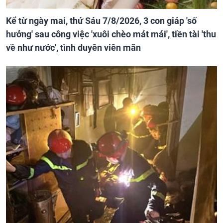
Kể từ ngày mai, thứ Sáu 7/8/2026, 3 con giáp 'số
hưởng' sau công việc 'xuôi chèo mát mái', tiền tài 'thu
về như nước', tình duyên viên mãn