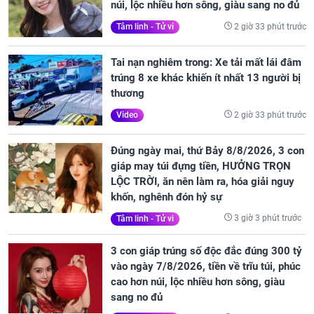
núi, lộc nhiều hơn sông, giàu sang no đủ
2 giờ 33 phút trước
Tâm linh - Tử vi
Tai nạn nghiêm trong: Xe tải mất lái đâm
trúng 8 xe khác khiến ít nhất 13 người bị
thương
2 giờ 33 phút trước
Video
Đúng ngày mai, thứ Bảy 8/8/2026, 3 con
giáp may túi đựng tiền, HƯỞNG TRỌN
LỘC TRỜI, ăn nên làm ra, hóa giải nguy
khốn, nghênh đón hỷ sự
3 giờ 3 phút trước
Tâm linh - Tử vi
3 con giáp trúng số độc đắc đúng 300 tỷ
vào ngày 7/8/2026, tiền về trĩu túi, phúc
cao hơn núi, lộc nhiều hơn sông, giàu
sang no đủ