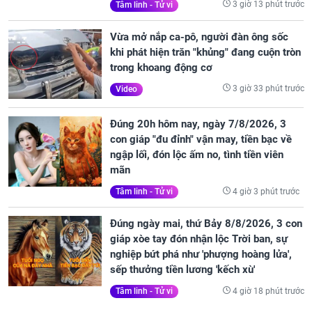
3 giờ 13 phút trước
Tâm linh - Tử vi
Vừa mở nắp ca-pô, người đàn ông sốc
khi phát hiện trăn "khủng" đang cuộn tròn
trong khoang động cơ
3 giờ 33 phút trước
Video
Đúng 20h hôm nay, ngày 7/8/2026, 3
con giáp "đu đỉnh" vận may, tiền bạc về
ngập lối, đón lộc ấm no, tình tiền viên
mãn
4 giờ 3 phút trước
Tâm linh - Tử vi
Đúng ngày mai, thứ Bảy 8/8/2026, 3 con
giáp xòe tay đón nhận lộc Trời ban, sự
nghiệp bứt phá như 'phượng hoàng lửa',
sếp thưởng tiền lương 'kếch xù'
4 giờ 18 phút trước
Tâm linh - Tử vi