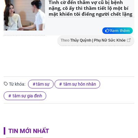
Tình cờ đến thăm vợ cũ bị bệnh
nặng, cô ấy thì thầm tiết lộ một bí
mật khiến tôi điếng người chết lặng
Xem thêm
Theo
Thúy Quỳnh | Phụ Nữ Sức Khỏe
Từ khóa:
tâm sự
tâm sự hôn nhân
tâm sự gia đình
TIN MỚI NHẤT