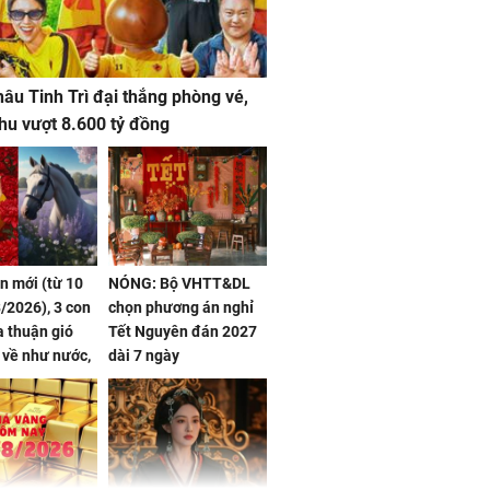
âu Tinh Trì đại thắng phòng vé,
hu vượt 8.600 tỷ đồng
ần mới (từ 10
NÓNG: Bộ VHTT&DL
/2026), 3 con
chọn phương án nghỉ
 thuận gió
Tết Nguyên đán 2027
n về như nước,
dài 7 ngày
 dư dả, Phú
 Hoa, vận
ai sáng