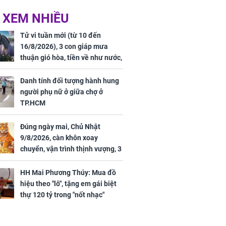
 hôm nay,
'Bách Hoa Sát' vừa kết
 XEM NHIỀU
/2026: Tăng
thúc, Mạnh Tử Nghĩa
44 triệu
đã vướng tranh luận
Tử vi tuần mới (từ 10 đến
ợng
16/8/2026), 3 con giáp mưa
thuận gió hòa, tiền về như nước,
bạc vàng dư dả, Phú Quý Vinh
Hoa, vận trình khai sáng
Danh tính đối tượng hành hung
người phụ nữ ở giữa chợ ở
TP.HCM
Đúng ngày mai, Chủ Nhật
ngày cuối
9/8/2026, càn khôn xoay
âm lịch, 3 con
chuyển, vận trình thịnh vượng, 3
ng phát Tài
con giáp nhận phúc khí nhà trời,
 Quý trăm bề,
tình tiền đỏ như son, vận may
h Phượng
HH Mai Phương Thúy: Mua đồ
hanh thông
m trọn cơ
hiệu theo "lô", tặng em gái biệt
sộ
thự 120 tỷ trong "nốt nhạc"