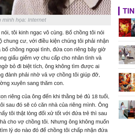
Giá vàng
TIN
ngày 8/8
 minh họa: Internet
vọt lên 1
đồng/lư
ói, tôi kinh ngạc vô cùng. Bố chồng tôi nói
ộ chung cư, với điều kiện chúng tôi phải nhận
a bố chồng ngoại tình, đứa con riêng bây giờ
 ông giấu giếm vợ chu cấp cho nhân tình và
ngờ bỏ đi biệt tích, ông không tìm được ai
ng đành phải nhờ vả vợ chồng tôi giúp đỡ,
Trong 4 
hường xuyên sang thăm con.
tháng 6 
giáp vượ
con
riêng của ông đến khi thằng bé đủ 18 tuổi,
Lộc, Phú
đổi mện
 tôi sau đó sẽ có căn nhà của riêng mình. Ông
Hoàng, ô
ấy tôi thật lòng đối xử tốt với đứa trẻ thì sau
ngơi đồ 
nhà cho vợ chồng tôi. Nhưng ông không muốn
i tìm lý do nào đó để chồng tôi chấp nhận đứa