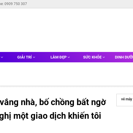
ne: 0909 750 307
G
GIẢI TRÍ
LÀM ĐẸP
SỨC KHỎE
DINH DƯ
 vắng nhà, bố chồng bất ngờ
vé máy 
hị một giao dịch khiến tôi