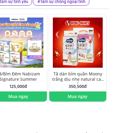
tâm sự tình yêu
tâm sự chồng ngoại tình
ã/Bỉm Đêm Nabizam
Tã dán bỉm quần Moony
Signature Summer
trắng dịu nhẹ natural cao
cấp
125,000đ
350,500đ
Mua ngay
Mua ngay