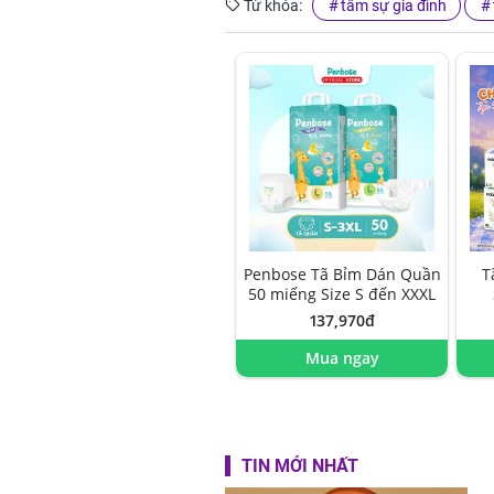
Từ khóa:
tâm sự gia đình
Penbose Tã Bỉm Dán Quần
T
50 miếng Size S đến XXXL
137,970đ
Mua ngay
TIN MỚI NHẤT