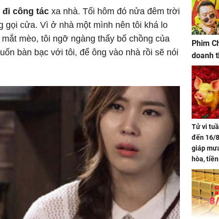
đi công tác
xa nhà. Tối hôm đó nửa đêm trời
g gọi cửa. Vì ở nhà một mình nên tôi khá lo
ua mắt mèo, tôi ngỡ ngàng thấy bố chồng của
Phim Ch
ốn bàn bạc với tôi, để ông vào nhà rồi sẽ nói
doanh t
Tử vi tu
đến 16/8
giáp mưa
hòa, tiề
bạc vàng
Quý Vinh
trình kh