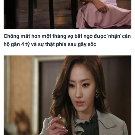
Chồng mất hơn một tháng vợ bất ngờ được 'nhận' căn
hộ gần 4 tỷ và sự thật phía sau gây sốc