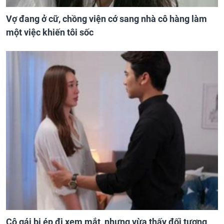
Vợ đang ở cữ, chồng viện cớ sang nhà cô hàng làm
một việc khiến tôi sốc
Cô gái bị ép đi xem mắt, nhưng vừa thấy đối tượng