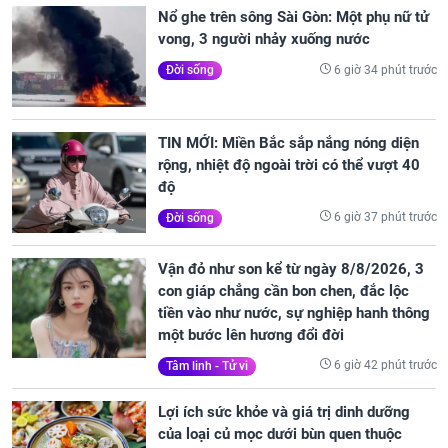
Nổ ghe trên sông Sài Gòn: Một phụ nữ tử
vong, 3 người nhảy xuống nước
6 giờ 34 phút trước
Đời sống
TIN MỚI: Miền Bắc sắp nắng nóng diện
rộng, nhiệt độ ngoài trời có thể vượt 40
độ
6 giờ 37 phút trước
Đời sống
Vận đỏ như son kể từ ngày 8/8/2026, 3
con giáp chẳng cần bon chen, đắc lộc
tiền vào như nước, sự nghiệp hanh thông
một bước lên hương đổi đời
6 giờ 42 phút trước
Tâm linh - Tử vi
Lợi ích sức khỏe và giá trị dinh dưỡng
của loại củ mọc dưới bùn quen thuộc