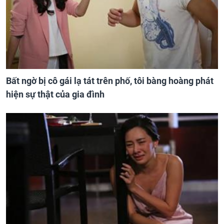
Bất ngờ bị cô gái lạ tát trên phố, tôi bàng hoàng phát
hiện sự thật của gia đình