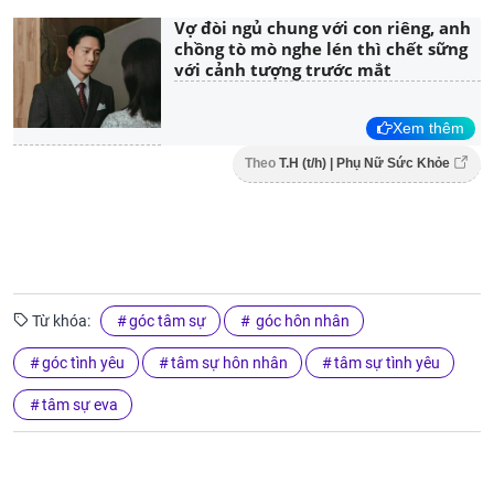
Vợ đòi ngủ chung với con riêng, anh
chồng tò mò nghe lén thì chết sững
với cảnh tượng trước mắt
Xem thêm
Theo
T.H (t/h) | Phụ Nữ Sức Khỏe
Từ khóa:
góc tâm sự
góc hôn nhân
góc tình yêu
tâm sự hôn nhân
tâm sự tình yêu
tâm sự eva