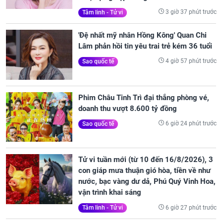
3 giờ 37 phút trước
Tâm linh - Tử vi
'Đệ nhất mỹ nhân Hồng Kông' Quan Chi
Lâm phản hồi tin yêu trai trẻ kém 36 tuổi
4 giờ 57 phút trước
Sao quốc tế
Phim Châu Tinh Trì đại thắng phòng vé,
doanh thu vượt 8.600 tỷ đồng
6 giờ 24 phút trước
Sao quốc tế
Tử vi tuần mới (từ 10 đến 16/8/2026), 3
con giáp mưa thuận gió hòa, tiền về như
nước, bạc vàng dư dả, Phú Quý Vinh Hoa,
vận trình khai sáng
6 giờ 27 phút trước
Tâm linh - Tử vi