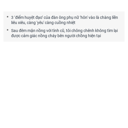
3 ‘điểm huyệt đạo’ của đàn ông phụ nữ 'hôn' vào là chàng liền
liêu xiêu, càng 'yêu' càng cuồng nhiệt
Sau đêm mặn nồng với tình cũ, tôi chông chênh không tìm lại
được cảm giác nồng cháy bên người chồng hiện tại