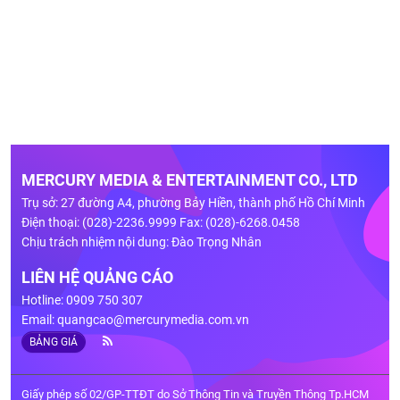
MERCURY MEDIA & ENTERTAINMENT CO., LTD
Trụ sở: 27 đường A4, phường Bảy Hiền, thành phố Hồ Chí Minh
Điện thoại: (028)-2236.9999 Fax: (028)-6268.0458
Chịu trách nhiệm nội dung: Đào Trọng Nhân
LIÊN HỆ QUẢNG CÁO
Hotline: 0909 750 307
Email:
quangcao@mercurymedia.com.vn
BẢNG GIÁ
Giấy phép số 02/GP-TTĐT do Sở Thông Tin và Truyền Thông Tp.HCM