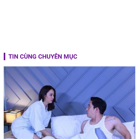
TIN CÙNG CHUYÊN MỤC