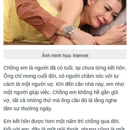
Ảnh minh họa: Internet
Chồng em là người đã có tuổi, lại chưa từng kết hôn.
Ông chỉ mong cuối đời, có người chăm sóc với tư
cách là một người vợ. Khi đến căn nhà này, em như
một người giúp việc. Chồng em không hề gần gũi
vợ, tất cả những thứ mà ông cần đó là lắng nghe
tâm sự thường ngày.
Em kết hôn được hơn một năm thì chồng qua đời.
Đối với em, đây là một giải thoát, nhưng cũng là một