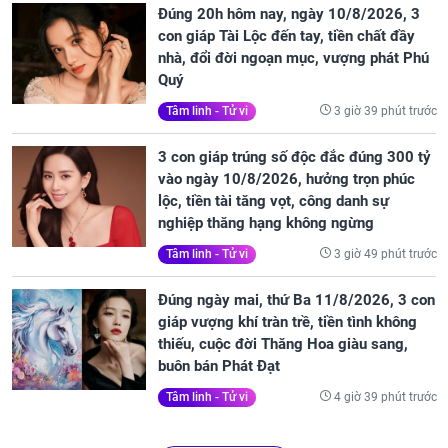
Đúng 20h hôm nay, ngày 10/8/2026, 3
con giáp Tài Lộc đến tay, tiền chất đầy
nhà, đổi đời ngoạn mục, vượng phát Phú
Quý
3 giờ 39 phút trước
Tâm linh - Tử vi
3 con giáp trúng số độc đắc đúng 300 tỷ
vào ngày 10/8/2026, hưởng trọn phúc
lộc, tiền tài tăng vọt, công danh sự
nghiệp thăng hạng không ngừng
3 giờ 49 phút trước
Tâm linh - Tử vi
Đúng ngày mai, thứ Ba 11/8/2026, 3 con
giáp vượng khí tràn trề, tiền tình không
thiếu, cuộc đời Thăng Hoa giàu sang,
buôn bán Phát Đạt
4 giờ 39 phút trước
Tâm linh - Tử vi