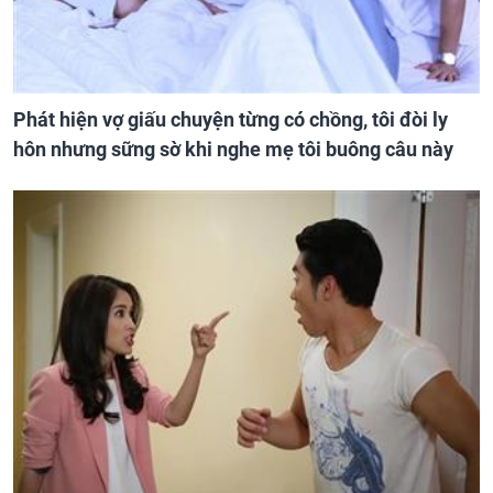
Phát hiện vợ giấu chuyện từng có chồng, tôi đòi ly
hôn nhưng sững sờ khi nghe mẹ tôi buông câu này