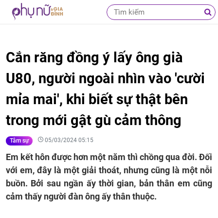
Cắn răng đồng ý lấy ông già
U80, người ngoài nhìn vào 'cười
mỉa mai', khi biết sự thật bên
trong mới gật gù cảm thông
05/03/2024 05:15
Tâm sự
Em kết hôn được hơn một năm thì chồng qua đời. Đối
với em, đây là một giải thoát, nhưng cũng là một nỗi
buồn. Bởi sau ngần ấy thời gian, bản thân em cũng
cảm thấy người đàn ông ấy thân thuộc.