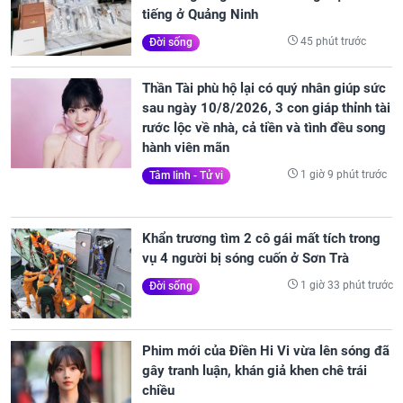
tiếng ở Quảng Ninh
45 phút trước
Đời sống
Thần Tài phù hộ lại có quý nhân giúp sức
sau ngày 10/8/2026, 3 con giáp thỉnh tài
rước lộc về nhà, cả tiền và tình đều song
hành viên mãn
1 giờ 9 phút trước
Tâm linh - Tử vi
Khẩn trương tìm 2 cô gái mất tích trong
vụ 4 người bị sóng cuốn ở Sơn Trà
1 giờ 33 phút trước
Đời sống
Phim mới của Điền Hi Vi vừa lên sóng đã
gây tranh luận, khán giả khen chê trái
chiều