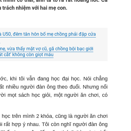
u trách nhiệm với hai mẹ con.
ià U50, đêm tân hôn bố mẹ chồng phải đập cửa
u
ẹ, vừa thấy mặt vợ cũ, gã chồng bội bạc giới
ặt cắt' không còn giọt máu
ớc, khi tôi vẫn đang học đại học. Nói chẳng
rất nhiều người đàn ông theo đuổi. Nhưng nổi
ười mọt sách học giỏi, một người ăn chơi, có
 học trên mình 2 khóa, cũng là người ăn chơi
tôi rất hợp ý nhau. Tôi còn nghĩ người đàn ông