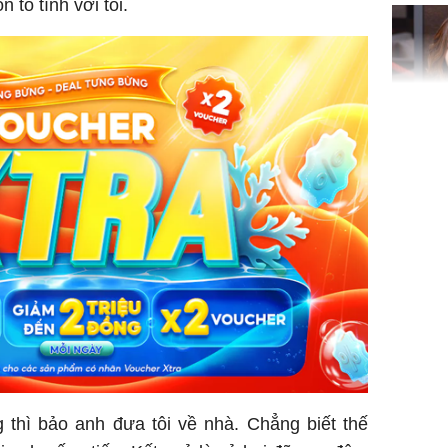
 tỏ tình với tôi.
'cá chép 
cạn lộc l
hạ
'Đệ nhất
Kông' Q
phản hồi 
trẻ kém 
Phim Châ
đại thắn
doanh th
tỷ đồng
 thì bảo anh đưa tôi về nhà. Chẳng biết thế