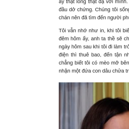
ấy thật lòng thật dạ với mình
đầu dở chứng. Chúng tôi sốn
chán nên đã tìm đến người ph
Tôi vẫn nhớ như in, khi tôi bi
đêm hôm ấy, anh ta thề sẽ ch
ngày hôm sau khi tôi đi làm t
điện thì thuê bao, đến tận 
chẳng biết tôi có mèo mỡ bên
nhận một đứa con dâu chửa t