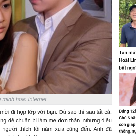
Tận mắt
Hoài Li
bất ngờ
 minh họa: Internet
Đúng 12
mời đi họp lớp với bạn. Dù sao thì sau tất cả,
Chủ Nhật
ống để chuẩn bị làm mẹ đơn thân. Nhưng điều
con giáp
 người thích tôi năm xưa cũng đến. Anh đã
thông, s