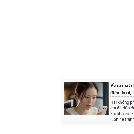
Về ra mắt n
điện thoại, 
Hải không ph
em đã đắn đo 
khi nhà em k
luôn né trán