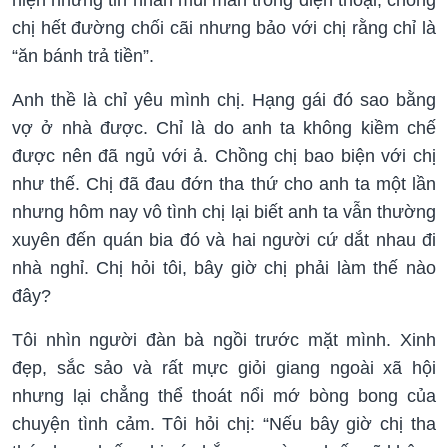
chị hết đường chối cãi nhưng bảo với chị rằng chỉ là
“ăn bánh trả tiền”.
Anh thề là chỉ yêu mình chị. Hạng gái đó sao bằng
vợ ở nhà được. Chỉ là do anh ta không kiềm chế
được nên đã ngủ với ả. Chồng chị bao biện với chị
như thế. Chị đã đau đớn tha thứ cho anh ta một lần
nhưng hôm nay vô tình chị lại biết anh ta vẫn thường
xuyên đến quán bia đó và hai người cứ dắt nhau đi
nhà nghỉ. Chị hỏi tôi, bây giờ chị phải làm thế nào
đây?
Tôi nhìn người đàn bà ngồi trước mặt mình. Xinh
đẹp, sắc sảo và rất mực giỏi giang ngoài xã hội
nhưng lại chẳng thể thoát nổi mớ bòng bong của
chuyện tình cảm. Tôi hỏi chị: “Nếu bây giờ chị tha