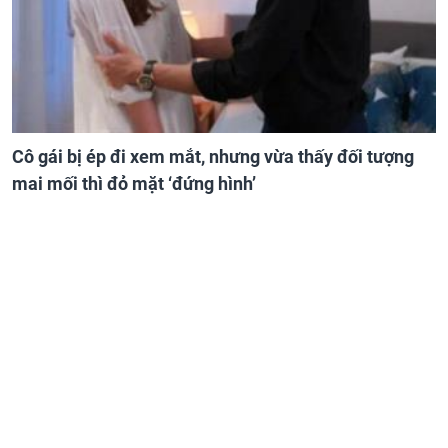
Cô gái bị ép đi xem mắt, nhưng vừa thấy đối tượng
mai mối thì đỏ mặt ‘đứng hình’