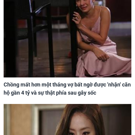
Chồng mất hơn một tháng vợ bất ngờ được 'nhận' căn
hộ gần 4 tỷ và sự thật phía sau gây sốc