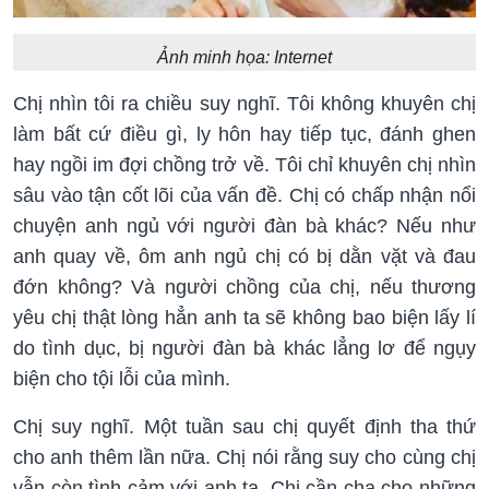
Ảnh minh họa: Internet
Chị nhìn tôi ra chiều suy nghĩ. Tôi không khuyên chị
làm bất cứ điều gì, ly hôn hay tiếp tục, đánh ghen
hay ngồi im đợi chồng trở về. Tôi chỉ khuyên chị nhìn
sâu vào tận cốt lõi của vấn đề. Chị có chấp nhận nổi
chuyện anh ngủ với người đàn bà khác? Nếu như
anh quay về, ôm anh ngủ chị có bị dằn vặt và đau
đớn không? Và người chồng của chị, nếu thương
yêu chị thật lòng hẳn anh ta sẽ không bao biện lấy lí
do tình dục, bị người đàn bà khác lẳng lơ để ngụy
biện cho tội lỗi của mình.
Chị suy nghĩ. Một tuần sau chị quyết định tha thứ
cho anh thêm lần nữa. Chị nói rằng suy cho cùng chị
vẫn còn tình cảm với anh ta. Chị cần cha cho những