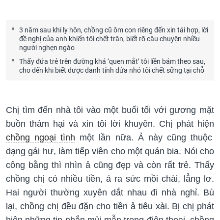
3 năm sau khi ly hôn, chồng cũ ôm con riêng đến xin tái hợp, lời
đề nghị của anh khiến tôi chết trân, biết rõ câu chuyện nhiều
người nghẹn ngào
Thấy đứa trẻ trên đường khá ‘quen mắt’ tôi liền bám theo sau,
cho đến khi biết được danh tính đứa nhỏ tôi chết sững tại chỗ
Chị tìm đến nhà tôi vào một buổi tối với gương mặt
buồn thảm hại và xin tôi lời khuyên. Chị phát hiện
chồng ngoại tình
một lần nữa. Ả này cũng thuộc
dạng gái hư, làm tiếp viên cho một quán bia. Nói cho
công bằng thì nhìn ả cũng đẹp và còn rất trẻ. Thấy
chồng chị có nhiều tiền, ả ra sức mồi chài, lẳng lơ.
Hai người thường xuyên dắt nhau đi nhà nghỉ. Bù
lại, chồng chị đều đặn cho tiền ả tiêu xài. Bị chị phát
hiện những tin nhắn mùi mẫn trong điện thoại, chồng