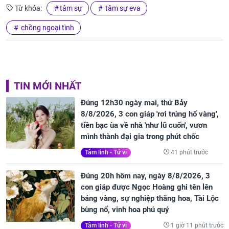
Từ khóa:
tâm sự
tâm sự eva
chồng ngoại tình
TIN MỚI NHẤT
Đúng 12h30 ngày mai, thứ Bảy
8/8/2026, 3 con giáp 'rơi trúng hố vàng',
tiền bạc ùa về nhà 'như lũ cuốn', vươn
mình thành đại gia trong phút chốc
41 phút trước
Tâm linh - Tử vi
Đúng 20h hôm nay, ngày 8/8/2026, 3
con giáp được Ngọc Hoàng ghi tên lên
bảng vàng, sự nghiệp thăng hoa, Tài Lộc
bùng nổ, vinh hoa phú quý
1 giờ 11 phút trước
Tâm linh - Tử vi