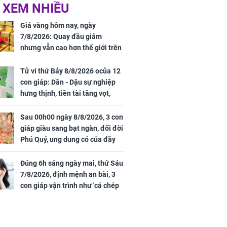
 Nữ công nhân
Đỗ Mỹ Linh hé lộ góc
 XEM NHIỀU
trên đường đi
bếp chill của nhà mới -
rong khu công
cạnh biệt thự bầu Hiển
Giá vàng hôm nay, ngày
Sóng Thần
7/8/2026: Quay đầu giảm
nhưng vẫn cao hơn thế giới trên
7 triệu đồng
Tử vi thứ Bảy 8/8/2026 ocủa 12
con giáp: Dần - Dậu sự nghiệp
hưng thịnh, tiền tài tăng vọt,
Mão - Thân công việc bất trắc,
tiền mất tật mang
Sau 00h00 ngày 8/8/2026, 3 con
00 ngày
giáp giàu sang bạt ngàn, đổi đời
, 3 con giáp
Phú Quý, ung dung có của đầy
g bạt ngàn,
nhà, ngày càng hưng thịnh sung
Phú Quý, ung
túc
của đầy nhà,
Đúng 6h sáng ngày mai, thứ Sáu
g hưng thịnh
7/8/2026, định mệnh an bài, 3
con giáp vận trình như 'cá chép
hóa rồng', giàu có lên bất chấp,
số đỏ chót như son