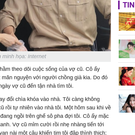
TP.HCM:
TIN
tử vong 
làm về t
nghiệp 
 minh họa: Internet
thầm theo dõi cuộc sống của vợ cũ. Cô ấy
Sau 00h
8/8/2026
ất mãn nguyện với người chồng già kia. Do đó
giàu san
gày vợ cũ đến tận nhà tìm tôi.
đổi đời 
dung có 
hay đổi chìa khóa vào nhà. Tôi càng không
ngày càn
ũ rồi tự nhiên vào nhà tôi. Một hôm sau khi về
sung túc
 đang ngồi trên ghế sô pha đợi tôi. Cô ấy mặc
anh. Vợ cũ mỉm cười rồi nhẹ nhàng tiến tới
van nài một câu khiến tim tôi đập thình thịch: