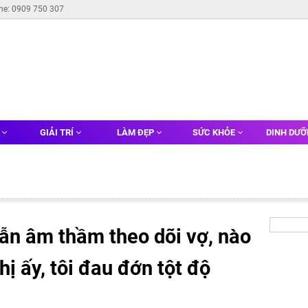
ine: 0909 750 307
G
GIẢI TRÍ
LÀM ĐẸP
SỨC KHỎE
DINH DƯ
ẫn âm thầm theo dõi vợ, nào
ị ấy, tôi đau đớn tột độ