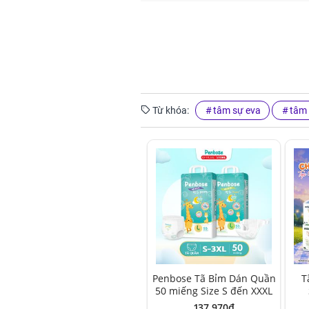
Từ khóa:
tâm sự eva
tâm 
Penbose Tã Bỉm Dán Quần
T
50 miếng Size S đến XXXL
137,970đ