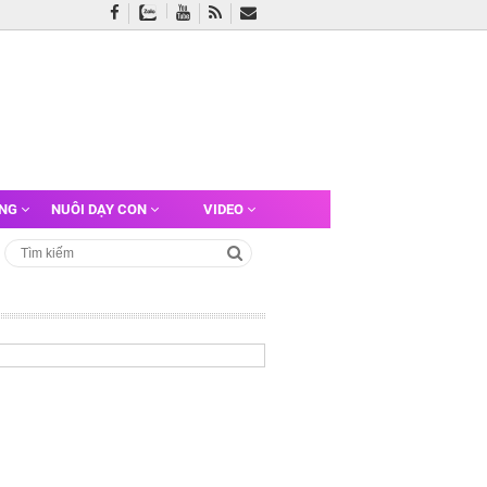
ỠNG
NUÔI DẠY CON
VIDEO