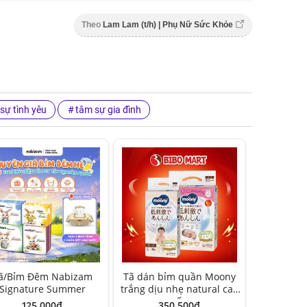
Theo
Lam Lam (t/h) | Phụ Nữ Sức Khỏe
sự tình yêu
tâm sự gia đình
ã/Bỉm Đêm Nabizam
Tã dán bỉm quần Moony
Signature Summer
trắng dịu nhẹ natural cao
cấp
125,000đ
350,500đ