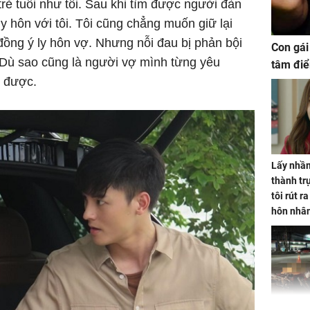
rẻ tuổi như tôi. Sau khi tìm được người đàn
ly hôn với tôi. Tôi cũng chẳng muốn giữ lại
ồng ý ly hôn vợ. Nhưng nỗi đau bị phản bội
Con gái
u. Dù sao cũng là người vợ mình từng yêu
tâm điể
n được.
Lấy nhầm
thành trụ
tôi rút r
hôn nhâ