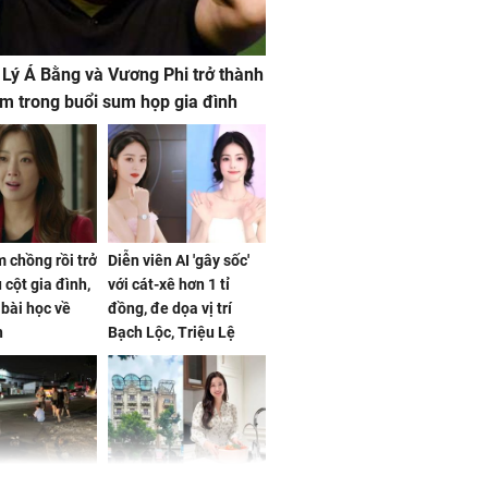
 Lý Á Bằng và Vương Phi trở thành
m trong buổi sum họp gia đình
 chồng rồi trở
Diễn viên AI 'gây sốc'
 cột gia đình,
với cát-xê hơn 1 tỉ
a bài học về
đồng, đe dọa vị trí
n
Bạch Lộc, Triệu Lệ
Dĩnh