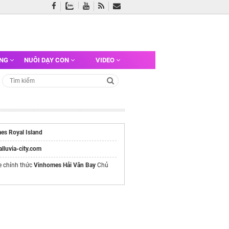
ỠNG
NUÔI DẠY CON
VIDEO
es Royal Island
/alluvia-city.com
e chính thức
Vinhomes Hải Vân Bay
Chủ