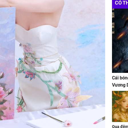
CÓ T
Cái bón
Vương D
Qua đêm 