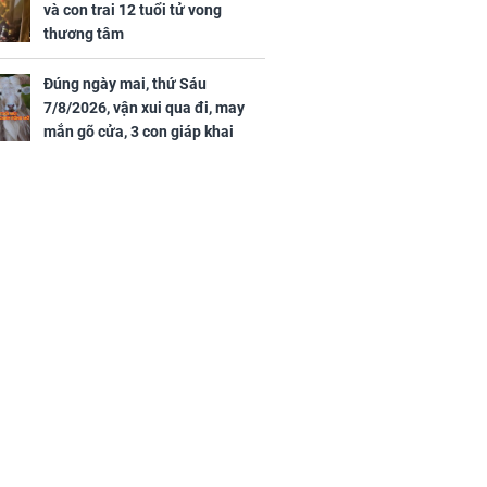
và con trai 12 tuổi tử vong
thương tâm
Đúng ngày mai, thứ Sáu
7/8/2026, vận xui qua đi, may
mắn gõ cửa, 3 con giáp khai
thông vận mệnh, tiền nhiều vô
kể, phước lộc đầy nhà, trúng số
độc đắc