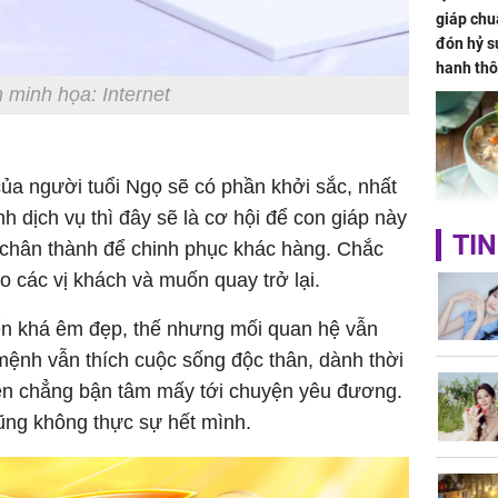
giáp chu
đón hỷ sự
hanh thô
hóa Rồn
 minh họa: Internet
gom hết
nhà
a người tuổi Ngọ sẽ có phần khởi sắc, nhất
 dịch vụ thì đây sẽ là cơ hội để con giáp này
Giá trị s
TIN
ự chân thành để chinh phục khác hàng. Chắc
cách sử
o các vị khách và muốn quay trở lại.
của loại
riển khá êm đẹp, thế nhưng mối quan hệ vẫn
mệnh vẫn thích cuộc sống độc thân, dành thời
nên chẳng bận tâm mấy tới chuyện yêu đương.
ũng không thực sự hết mình.
Chân du
viên Hoa
ứng ngượ
nghèo