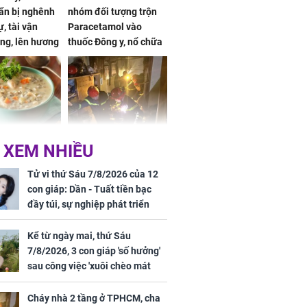
ẩn bị nghênh
nhóm đối tượng trộn
, tài vận
Paracetamol vào
ng, lên hương
thuốc Đông y, nổ chữa
g hóa Phượng,
bách bệnh
 may mắn về
ức khỏe và
Cháy nhà 2 tầng ở
 XEM NHIỀU
 dụng đúng
TPHCM, cha và con
 hạt bình dân
trai 12 tuổi tử vong
Tử vi thứ Sáu 7/8/2026 của 12
thương tâm
con giáp: Dần - Tuất tiền bạc
đầy túi, sự nghiệp phát triển
hưng thịnh, Mão - Thân tài lộc
ảm đạm, mọi sự khó thành công
Kể từ ngày mai, thứ Sáu
mỹ mãn
7/8/2026, 3 con giáp 'số hưởng'
ng nam diễn
sau công việc 'xuôi chèo mát
 ngữ gây phản
mái', tiền tài 'thu về như nước',
c khi than
tình duyên viên mãn
Cháy nhà 2 tầng ở TPHCM, cha