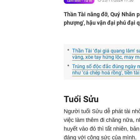
25/11/2024 17:50
Tâm linh - Tử vi
Thần Tài nâng đỡ, Quý Nhân ph
phượng', hậu vận đại phú đại q
Thần Tài 'đại giá quang lâm' 
vàng, xòe tay hứng lộc, may mắ
Trúng số độc đắc đúng ngày ma
như 'cá chép hoá rồng', tiền tà
Tuổi Sửu
Người tuổi Sửu dễ phát tài nhờ
việc làm thêm đi chăng nữa, 
huyết vào đó thì tất nhiên, 
đáng với công sức của mình.