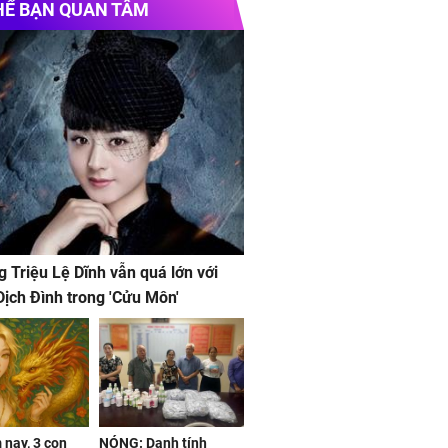
HỂ BẠN QUAN TÂM
g Triệu Lệ Dĩnh vẫn quá lớn với
ịch Đình trong 'Cửu Môn'
nay, 3 con
NÓNG: Danh tính