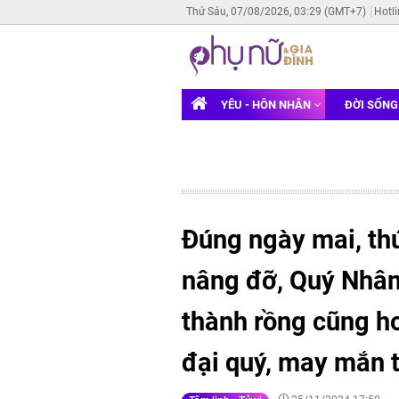
Thứ Sáu, 07/08/2026, 03:29 (GMT+7)
Hotl
YÊU - HÔN NHÂN
ĐỜI SỐN
Đúng ngày mai, th
nâng đỡ, Quý Nhân 
thành rồng cũng h
đại quý, may mắn t