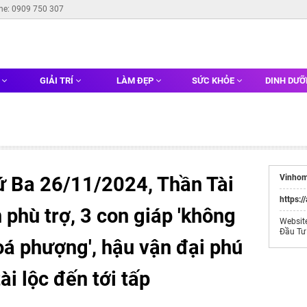
ine: 0909 750 307
G
GIẢI TRÍ
LÀM ĐẸP
SỨC KHỎE
DINH DƯ
ứ Ba 26/11/2024, Thần Tài
Vinhom
https:/
phù trợ, 3 con giáp 'không
Websit
Đầu Tư
oá phượng', hậu vận đại phú
ài lộc đến tới tấp