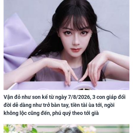
Vận đỏ như son kể từ ngày 7/8/2026, 3 con giáp đổi
đời dễ dàng như trở bàn tay, tiền tài ùa tới, ngồi
không lộc cũng đến, phú quý theo tới già