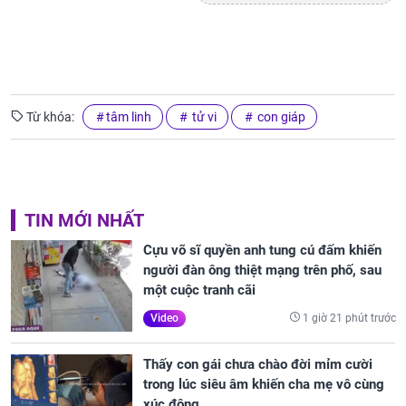
Từ khóa:
tâm linh
tử vi
con giáp
TIN MỚI NHẤT
Cựu võ sĩ quyền anh tung cú đấm khiến
người đàn ông thiệt mạng trên phố, sau
một cuộc tranh cãi
1 giờ 21 phút trước
Video
Thấy con gái chưa chào đời mỉm cười
trong lúc siêu âm khiến cha mẹ vô cùng
xúc động