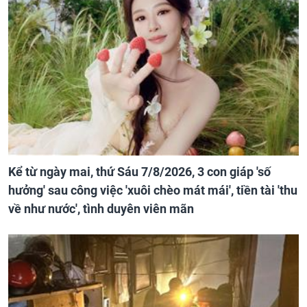
Kể từ ngày mai, thứ Sáu 7/8/2026, 3 con giáp 'số
hưởng' sau công việc 'xuôi chèo mát mái', tiền tài 'thu
về như nước', tình duyên viên mãn