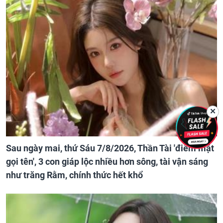
✕
Sau ngày mai, thứ Sáu 7/8/2026, Thần Tài 'điểm mặt
gọi tên', 3 con giáp lộc nhiều hơn sông, tài vận sáng
như trăng Rằm, chính thức hết khổ