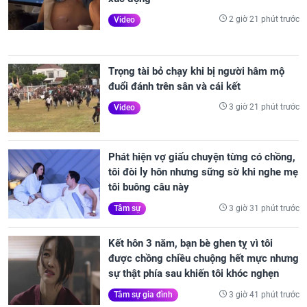
2 giờ 21 phút trước
Video
Trọng tài bỏ chạy khi bị người hâm mộ
đuổi đánh trên sân và cái kết
3 giờ 21 phút trước
Video
Phát hiện vợ giấu chuyện từng có chồng,
tôi đòi ly hôn nhưng sững sờ khi nghe mẹ
tôi buông câu này
3 giờ 31 phút trước
Tâm sự
Kết hôn 3 năm, bạn bè ghen tỵ vì tôi
được chồng chiều chuộng hết mực nhưng
sự thật phía sau khiến tôi khóc nghẹn
3 giờ 41 phút trước
Tâm sự gia đình