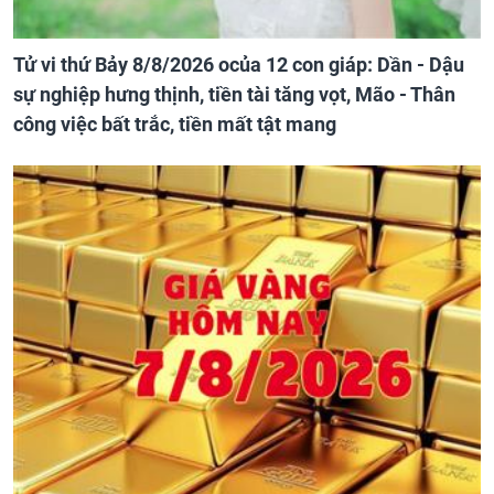
Tử vi thứ Bảy 8/8/2026 ocủa 12 con giáp: Dần - Dậu
sự nghiệp hưng thịnh, tiền tài tăng vọt, Mão - Thân
công việc bất trắc, tiền mất tật mang