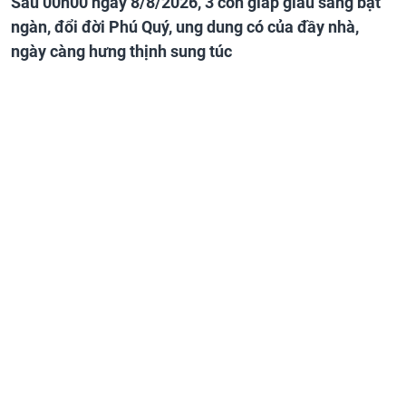
Sau 00h00 ngày 8/8/2026, 3 con giáp giàu sang bạt
ngàn, đổi đời Phú Quý, ung dung có của đầy nhà,
ngày càng hưng thịnh sung túc