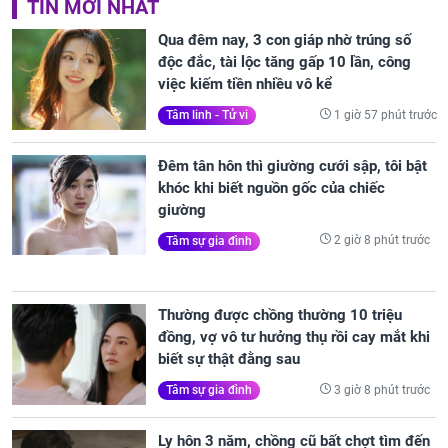
TIN MỚI NHẤT
Qua đêm nay, 3 con giáp nhờ trúng số
độc đắc, tài lộc tăng gấp 10 lần, công
việc kiếm tiền nhiều vô kể
1 giờ 57 phút trước
Tâm linh - Tử vi
Đêm tân hôn thì giường cưới sập, tôi bật
khóc khi biết nguồn gốc của chiếc
giường
2 giờ 8 phút trước
Tâm sự gia đình
Thường được chồng thường 10 triệu
đồng, vợ vô tư hưởng thụ rồi cay mắt khi
biết sự thật đằng sau
3 giờ 8 phút trước
Tâm sự gia đình
Ly hôn 3 năm, chồng cũ bất chợt tìm đến