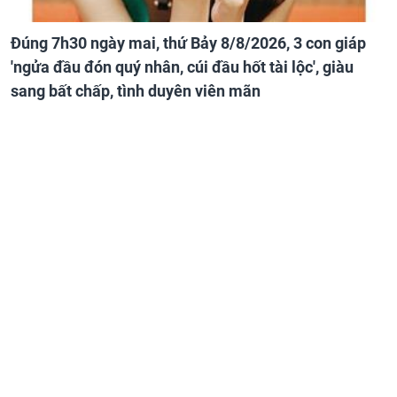
Đúng 7h30 ngày mai, thứ Bảy 8/8/2026, 3 con giáp
'ngửa đầu đón quý nhân, cúi đầu hốt tài lộc', giàu
sang bất chấp, tình duyên viên mãn