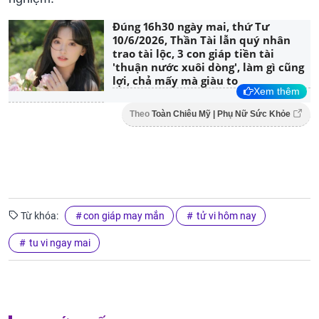
Đúng 16h30 ngày mai, thứ Tư
10/6/2026, Thần Tài lẫn quý nhân
trao tài lộc, 3 con giáp tiền tài
'thuận nước xuôi dòng', làm gì cũng
lợi, chả mấy mà giàu to
Xem thêm
Theo
Toàn Chiêu Mỹ | Phụ Nữ Sức Khỏe
Từ khóa:
con giáp may mắn
tử vi hôm nay
tu vi ngay mai