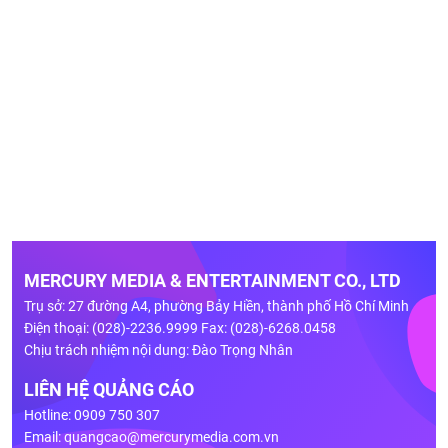
MERCURY MEDIA & ENTERTAINMENT CO., LTD
Trụ sở: 27 đường A4, phường Bảy Hiền, thành phố Hồ Chí Minh
Điện thoại: (028)-2236.9999 Fax: (028)-6268.0458
Chịu trách nhiệm nội dung: Đào Trọng Nhân
LIÊN HỆ QUẢNG CÁO
Hotline: 0909 750 307
Email:
quangcao@mercurymedia.com.vn