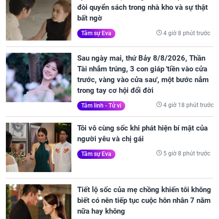
đòi quyển sách trong nhà kho và sự thật
bất ngờ
4 giờ 8 phút trước
Tâm sự Eva
Sau ngày mai, thứ Bảy 8/8/2026, Thần
Tài nhắm trúng, 3 con giáp 'tiền vào cửa
trước, vàng vào cửa sau', một bước nắm
trong tay cơ hội đổi đời
4 giờ 18 phút trước
Tâm linh - Tử vi
Tôi vô cùng sốc khi phát hiện bí mật của
người yêu và chị gái
5 giờ 8 phút trước
Tâm sự Eva
Tiết lộ sốc của mẹ chồng khiến tôi không
biết có nên tiếp tục cuộc hôn nhân 7 năm
nữa hay không