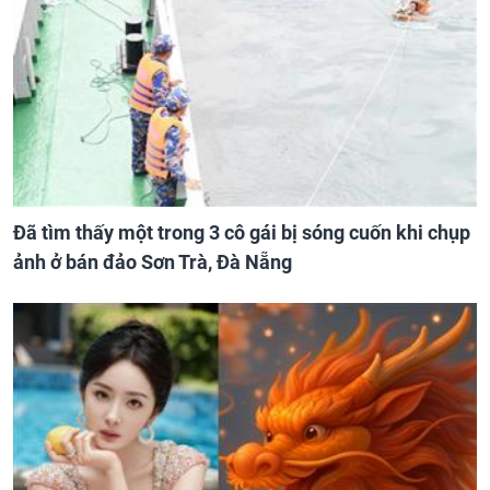
Đã tìm thấy một trong 3 cô gái bị sóng cuốn khi chụp
ảnh ở bán đảo Sơn Trà, Đà Nẵng