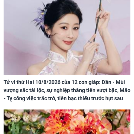
Tử vi thứ Hai 10/8/2026 của 12 con giáp: Dần - Mùi
vượng sắc tài lộc, sự nghiệp thăng tiến vượt bậc, Mão
- Tỵ công việc trắc trở, tiền bạc thiếu trước hụt sau