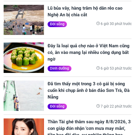
Lũ bủa vây, hàng trăm hộ dân rẻo cao
Nghệ An bị chia cắt
6 giờ 30 phút trước
Đời sống
Đây là loại quả chợ nào ở Việt Nam cũng
có, ăn vào mang lại nhiều công dụng bất
ngờ
6 giờ 53 phút trước
Dinh dưỡng
Đã tìm thấy một trong 3 cô gái bị sóng
cuốn khi chụp ảnh ở bán đảo Sơn Trà, Đà
Nẵng
7 giờ 22 phút trước
Đời sống
Thần Tài ghé thăm sau ngày 8/8/2026, 3
con giáp đón nhận 'cơn mưa may mắn',
tiền bạc dồi dào, sự nghiệp thăng hoa