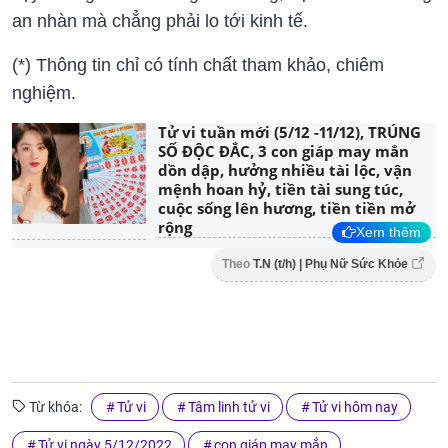
an nhàn mà chẳng phải lo tới kinh tế.
(*) Thông tin chỉ có tính chất tham khảo, chiêm
nghiệm.
Tử vi tuần mới (5/12 -11/12), TRÚNG
SỐ ĐỘC ĐẮC, 3 con giáp may mắn
dồn dập, hưởng nhiều tài lộc, vận
mệnh hoan hỷ, tiền tài sung túc,
cuộc sống lên hương, tiền tiền mở
rộng
Xem thêm
Theo
T.N (t/h) | Phụ Nữ Sức Khỏe
Từ khóa:
Tử vi
Tâm linh tử vi
Tử vi hôm nay
Tử vi ngày 5/12/2022
con giáp may mắn