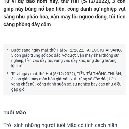
Tử vi dự báo hôm nay, thứ Hai (5/12/2022), 3 con
giáp này bùng nổ bạc tiền, công danh sự nghiệp vụt
sáng như pháo hoa, vận may lội ngược dòng, túi tiền
căng phồng dày cộm
Bước sang ngày mai, thứ Hai 5/12/2022, TÀI LỘC KHAI SÁNG,
3 con giáp trúng số độc đắc, vớ được vận may, khai thông sự
nghiệp, tiền vào đầy túi, vàng vào đầy kho, ung dung hưởng
lộc trời
Tử vi ngày mai, thứ Hai (5/12/2022), TIỀN TÀI THÔNG THUẬN,
3 con giáp may mắn hóa giải vận xui, trúng số độc đắc, tiền
vàng chất núi, công danh suôn sẻ, sự nghiệp bay cao như diều
gặp gió
Tuổi Mão
Trời sinh những người tuổi Mão có tính cách hiền