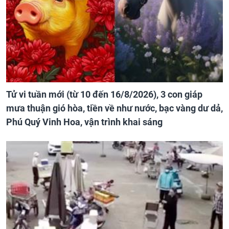
Tử vi tuần mới (từ 10 đến 16/8/2026), 3 con giáp
mưa thuận gió hòa, tiền về như nước, bạc vàng dư dả,
Phú Quý Vinh Hoa, vận trình khai sáng