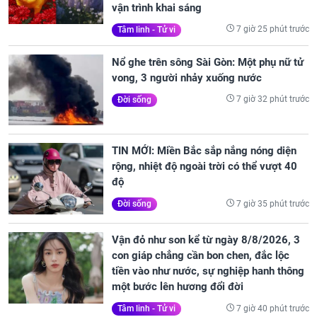
vận trình khai sáng
7 giờ 25 phút trước
Tâm linh - Tử vi
Nổ ghe trên sông Sài Gòn: Một phụ nữ tử
vong, 3 người nhảy xuống nước
7 giờ 32 phút trước
Đời sống
TIN MỚI: Miền Bắc sắp nắng nóng diện
rộng, nhiệt độ ngoài trời có thể vượt 40
độ
7 giờ 35 phút trước
Đời sống
Vận đỏ như son kể từ ngày 8/8/2026, 3
con giáp chẳng cần bon chen, đắc lộc
tiền vào như nước, sự nghiệp hanh thông
một bước lên hương đổi đời
7 giờ 40 phút trước
Tâm linh - Tử vi