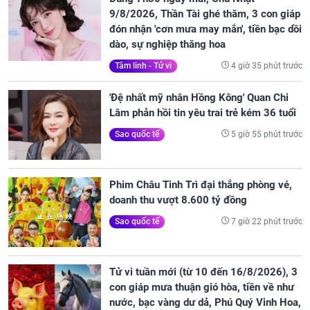
9/8/2026, Thần Tài ghé thăm, 3 con giáp
đón nhận 'cơn mưa may mắn', tiền bạc dồi
dào, sự nghiệp thăng hoa
4 giờ 35 phút trước
Tâm linh - Tử vi
'Đệ nhất mỹ nhân Hồng Kông' Quan Chi
Lâm phản hồi tin yêu trai trẻ kém 36 tuổi
5 giờ 55 phút trước
Sao quốc tế
Phim Châu Tinh Trì đại thắng phòng vé,
doanh thu vượt 8.600 tỷ đồng
7 giờ 22 phút trước
Sao quốc tế
Tử vi tuần mới (từ 10 đến 16/8/2026), 3
con giáp mưa thuận gió hòa, tiền về như
nước, bạc vàng dư dả, Phú Quý Vinh Hoa,