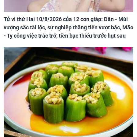
Tử vi thứ Hai 10/8/2026 của 12 con giáp: Dần - Mùi
vượng sắc tài lộc, sự nghiệp thăng tiến vượt bậc, Mão
- Tỵ công việc trắc trở, tiền bạc thiếu trước hụt sau