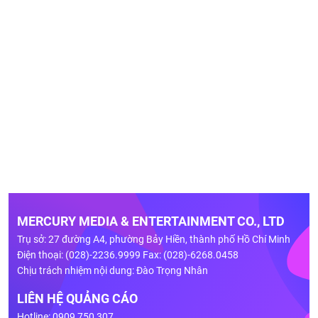
MERCURY MEDIA & ENTERTAINMENT CO., LTD
Trụ sở: 27 đường A4, phường Bảy Hiền, thành phố Hồ Chí Minh
Điện thoại: (028)-2236.9999 Fax: (028)-6268.0458
Chịu trách nhiệm nội dung: Đào Trọng Nhân
LIÊN HỆ QUẢNG CÁO
Hotline: 0909 750 307