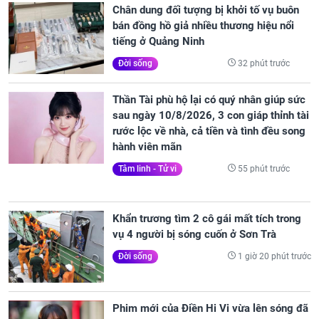
Chân dung đối tượng bị khởi tố vụ buôn
bán đồng hồ giả nhiều thương hiệu nổi
tiếng ở Quảng Ninh
32 phút trước
Đời sống
Thần Tài phù hộ lại có quý nhân giúp sức
sau ngày 10/8/2026, 3 con giáp thỉnh tài
rước lộc về nhà, cả tiền và tình đều song
hành viên mãn
55 phút trước
Tâm linh - Tử vi
Khẩn trương tìm 2 cô gái mất tích trong
vụ 4 người bị sóng cuốn ở Sơn Trà
1 giờ 20 phút trước
Đời sống
Phim mới của Điền Hi Vi vừa lên sóng đã