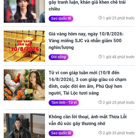
gây tranh luận, khán giả khen chê trái
chiều
1 giờ 25 phút trước
Sao quốc tế
Giá vàng hôm nay, ngày 10/8/2026:
Vàng miếng SJC và nhẫn giảm 500
nghìn/lượng
1 giờ 48 phút trước
Đời sống
Tử vi con giáp tuần mới (10/8 đến
16/8/2026), 3 con giáp giàu có chạm
đỉnh, cuộc đời êm ấm, Phú Quý hơn
người, Tài Lộc tươi sáng
2 giờ 25 phút trước
Tâm linh - Tử vi
Không cần lời thoại, ánh mắt Thừa Lỗi
vẫn đủ sức gây thương nhớ
2 giờ 35 phút trước
Sao quốc tế