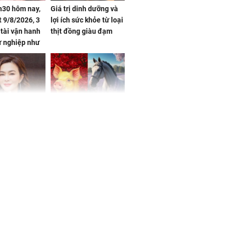
h30 hôm nay,
Giá trị dinh dưỡng và
 9/8/2026, 3
lợi ích sức khỏe từ loại
 tài vận hanh
thịt đồng giàu đạm
ự nghiệp như
hóa Rồng', vét
á trong thiên
 mỹ nhân Hồng
Tử vi tuần mới (từ 10
uan Chi Lâm
đến 16/8/2026), 3 con
tin yêu trai
giáp mưa thuận gió
36 tuổi
hòa, tiền về như nước,
bạc vàng dư dả, Phú
Quý Vinh Hoa, vận
trình khai sáng
u Tinh Trì
g phòng vé,
u vượt 8.600