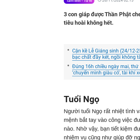
26/11/2024 02:15
Tâm linh - Tử vi
3 con giáp được Thần Phật che 
tiêu hoài không hết.
Cận kề Lễ Giáng sinh (24/12-2
bạc chất đầy két, ngồi không t
Đúng 16h chiều ngày mai, thứ 
'chuyển mình giàu có', tài khí 
Tuổi Ngọ
Người tuổi Ngọ rất nhiệt tình 
mệnh bắt tay vào công việc đ
nào. Nhờ vậy, bạn tiết kiệm đ
nhiệm vụ cũng như giúp đỡ n