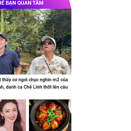
HỂ BẠN QUAN TÂM
 thấy cơ ngơi chục nghìn m2 của
nh, danh ca Chế Linh thốt lên câu