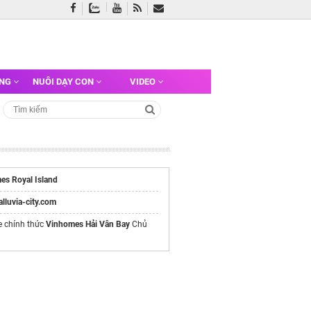
ỠNG
NUÔI DẠY CON
VIDEO
es Royal Island
/alluvia-city.com
e chính thức
Vinhomes Hải Vân Bay
Chủ