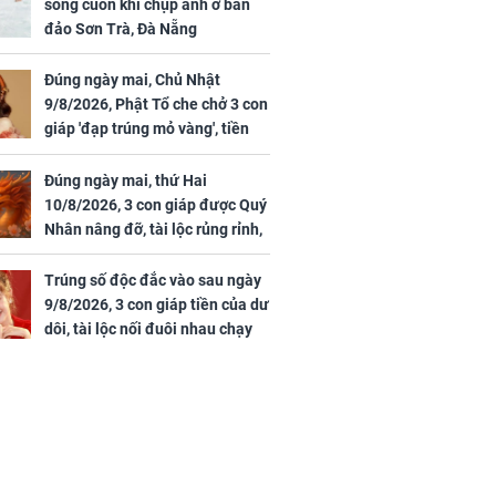
sóng cuốn khi chụp ảnh ở bán
đảo Sơn Trà, Đà Nẵng
Đúng ngày mai, Chủ Nhật
9/8/2026, Phật Tổ che chở 3 con
giáp 'đạp trúng mỏ vàng', tiền
bạc nhiều như lá sung, sự
nghiệp vượng phát
Đúng ngày mai, thứ Hai
10/8/2026, 3 con giáp được Quý
Nhân nâng đỡ, tài lộc rủng rỉnh,
yên tâm hưởng vinh hoa Phú
Quý
Trúng số độc đắc vào sau ngày
9/8/2026, 3 con giáp tiền của dư
dôi, tài lộc nối đuôi nhau chạy
vào nhà, sự nghiệp phất lên
trông thấy