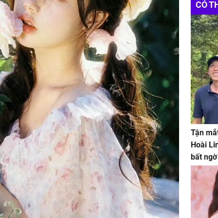
CÓ T
Tận mắt
Hoài Li
bất ngờ