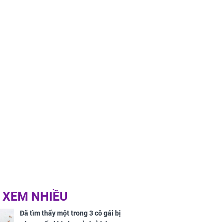
 XEM NHIỀU
Đã tìm thấy một trong 3 cô gái bị