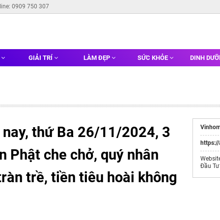
line: 0909 750 307
G
GIẢI TRÍ
LÀM ĐẸP
SỨC KHỎE
DINH DƯ
nay, thứ Ba 26/11/2024, 3
Vinhom
https:/
n Phật che chở, quý nhân
Websit
Đầu Tư
ràn trề, tiền tiêu hoài không