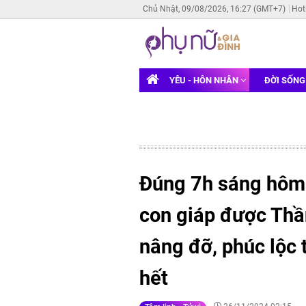
Chủ Nhật, 09/08/2026, 16:27 (GMT+7)
Hot
YÊU - HÔN NHÂN
ĐỜI SỐN
Đúng 7h sáng hôm 
con giáp được Thầ
nâng đỡ, phúc lộc t
hết