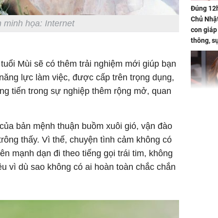
Đúng 12
Chủ Nhật
 minh họa: Internet
con giáp
thông, s
'cá chép 
cạn lộc l
tuổi Mùi sẽ có thêm trải nghiệm mới giúp bạn
hạ
 năng lực làm việc, được cấp trên trọng dụng,
ng tiến trong sự nghiệp thêm rộng mở, quan
'Đệ nhất
Kông' Q
 của bản mệnh thuận buồm xuôi gió, vận đào
phản hồi 
ông thấy. Vì thế, chuyện tình cảm không có
trẻ kém 
nên mạnh dạn đi theo tiếng gọi trái tim, không
u vì dù sao không có ai hoàn toàn chắc chắn
Phim Châ
đại thắn
doanh th