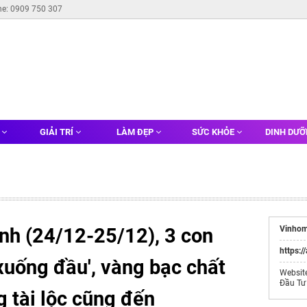
ne: 0909 750 307
G
GIẢI TRÍ
LÀM ĐẸP
SỨC KHỎE
DINH DƯ
nh (24/12-25/12), 3 con
Vinhom
https:/
xuống đầu', vàng bạc chất
Websit
Đầu Tư
g tài lộc cũng đến