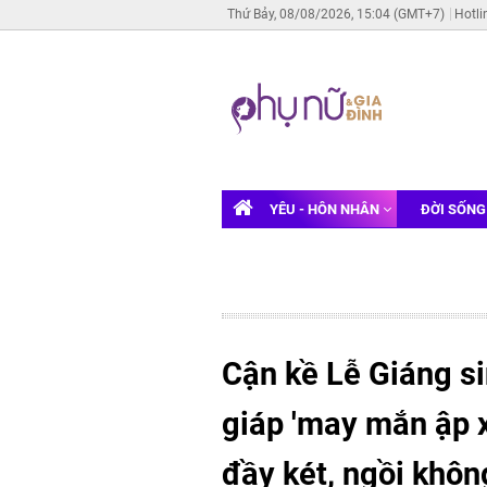
Thứ Bảy, 08/08/2026, 15:04 (GMT+7)
Hotli
YÊU - HÔN NHÂN
ĐỜI SỐN
Cận kề Lễ Giáng si
giáp 'may mắn ập 
đầy két, ngồi khôn