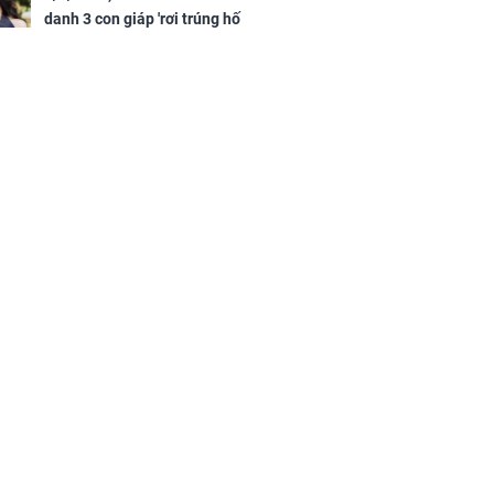
danh 3 con giáp 'rơi trúng hố
vàng', tiền bạc ùa về nhà 'như lũ
cuốn', vươn mình thành đại gia
trong phút chốc