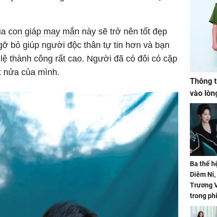
của
con giáp may mắn
này sẽ trở nên tốt đẹp
ỡ bỏ giúp người độc thân tự tin hơn và bạn
ỉ lệ thành công rất cao. Người đã có đôi có cặp
t nửa của mình.
Thông t
vào lòn
Ba thế h
Diêm Ni
Trương V
trong ph