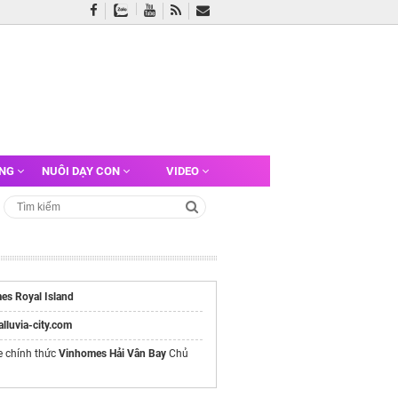
ỠNG
NUÔI DẠY CON
VIDEO
es Royal Island
/alluvia-city.com
e chính thức
Vinhomes Hải Vân Bay
Chủ