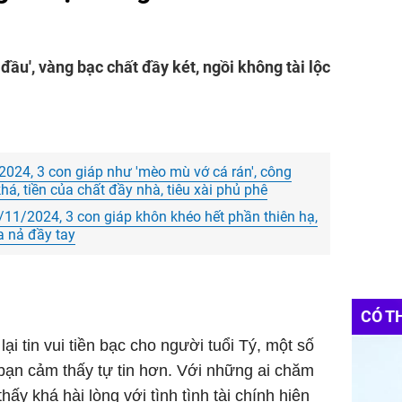
ầu', vàng bạc chất đầy két, ngồi không tài lộc
2024, 3 con giáp như 'mèo mù vớ cá rán', công
á, tiền của chất đầy nhà, tiêu xài phủ phê
11/2024, 3 con giáp khôn khéo hết phần thiên hạ,
ủa nả đầy tay
CÓ T
i tin vui tiền bạc cho người tuổi Tý, một số
bạn cảm thấy tự tin hơn. Với những ai chăm
thấy khá hài lòng với tình tình tài chính hiện