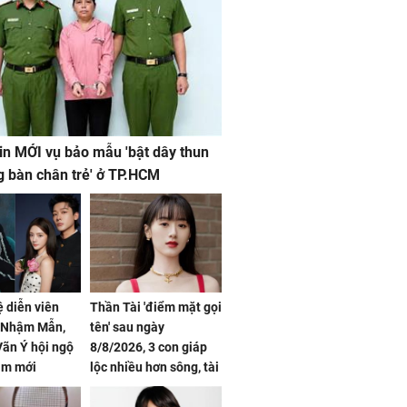
in MỚI vụ bảo mẫu 'bật dây thun
g bàn chân trẻ' ở TP.HCM
ệ diễn viên
Thần Tài 'điểm mặt gọi
, Nhậm Mẫn,
tên' sau ngày
ãn Ý hội ngộ
8/8/2026, 3 con giáp
im mới
lộc nhiều hơn sông, tài
vận sáng như trăng