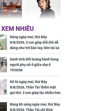
Rằm, chính thức hết
khổ
Phương Thúy:
Triệu Lệ Dĩnh liên tiếp
 XEM NHIỀU
ệu theo "lô",
được Kim Ưng ưu ái,
gái biệt thự
đãi ngộ đặc biệt gây
Đúng ngày mai, thứ Bảy
ong "nốt nhạc"
chú ý
8/8/2026, 3 con giáp đổi đời dễ
dàng như trở bàn tay, tiền tài ùa
tới, ngồi không lộc cũng đến,
phú quý theo tới già
Danh tính đối tượng hành hung
người phụ nữ ở giữa chợ ở
h đối tượng
TP.HCM
ng người phụ
a chợ ở
Kể từ ngày mai, thứ Bảy
8/8/2026, Thần Tài 'điểm mặt
gọi tên', 3 con giáp lộc nhiều hơn
sông, tài vận sáng như trăng
Rằm, chính thức hết khổ
Đúng 6h sáng ngày mai, thứ Bảy
8/8/2026, Thần Tài chỉ đích