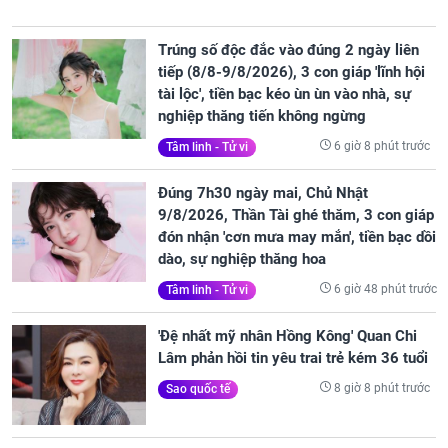
Trúng số độc đắc vào đúng 2 ngày liên
tiếp (8/8-9/8/2026), 3 con giáp 'lĩnh hội
tài lộc', tiền bạc kéo ùn ùn vào nhà, sự
nghiệp thăng tiến không ngừng
6 giờ 8 phút trước
Tâm linh - Tử vi
Đúng 7h30 ngày mai, Chủ Nhật
9/8/2026, Thần Tài ghé thăm, 3 con giáp
đón nhận 'cơn mưa may mắn', tiền bạc dồi
dào, sự nghiệp thăng hoa
6 giờ 48 phút trước
Tâm linh - Tử vi
'Đệ nhất mỹ nhân Hồng Kông' Quan Chi
Lâm phản hồi tin yêu trai trẻ kém 36 tuổi
8 giờ 8 phút trước
Sao quốc tế