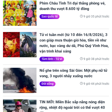
Phim Châu Tinh Trì đại thắng phòng vé,
doanh thu vượt 8.600 tỷ đồng
9 giờ 35 phút trước
Sao quốc tế
Tử vi tuần mới (từ 10 đến 16/8/2026), 3
con giáp mưa thuận gió hòa, tiền về như
nước, bạc vàng dư dả, Phú Quý Vinh Hoa,
vận trình khai sáng
9 giờ 38 phút trước
Tâm linh - Tử vi
Nổ ghe trên sông Sài Gòn: Một phụ nữ tử
vong, 3 người nhảy xuống nước
9 giờ 44 phút trước
Đời sống
TIN MỚI: Miền Bắc sắp nắng nóng diện
rộng, nhiệt độ ngoài trời có thể vượt 40