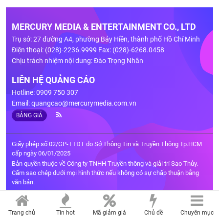
MERCURY MEDIA & ENTERTAINMENT CO., LTD
Trụ sở: 27 đường A4, phường Bảy Hiền, thành phố Hồ Chí Minh
Điện thoại: (028)-2236.9999 Fax: (028)-6268.0458
Chịu trách nhiệm nội dung: Đào Trọng Nhân
LIÊN HỆ QUẢNG CÁO
Hotline: 0909 750 307
Email:
quangcao@mercurymedia.com.vn
BẢNG GIÁ
Giấy phép số 02/GP-TTĐT do Sở Thông Tin và Truyền Thông Tp.HCM
cấp ngày 06/01/2025
Bản quyền thuộc về Công ty TNHH Truyền thông và giải trí Sao Thủy.
Cấm sao chép dưới mọi hình thức nếu không có sự chấp thuận bằng
văn bản.
Trang chủ
Tin hot
Mã giảm giá
Chủ đề
Chuyên mục