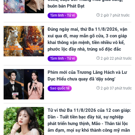
buôn bán Phát Đạt
2 giờ 7 phút trước
Tâm linh - Tử vi
Đúng ngày mai, thứ Ba 11/8/2026, vận
xui qua đi, may mắn gõ cửa, 3 con giáp
khai thông vận mệnh, tiền nhiều vô kể,
phước lộc đầy nhà, trúng số độc đắc
2 giờ 22 phút trước
Tâm linh - Tử vi
Phim mới của Trương Lăng Hách và Lư
Dục Hiểu chưa quay đã 'dậy sóng'
2 giờ 37 phút trước
Sao quốc tế
Tử vi thứ Ba 11/8/2026 của 12 con giáp:
Dần - Tuất tiền bạc đầy túi, sự nghiệp
phát triển hưng thịnh, Mão - Thân tài lộc
ảm đạm, mọi sự khó thành công mỹ mãn