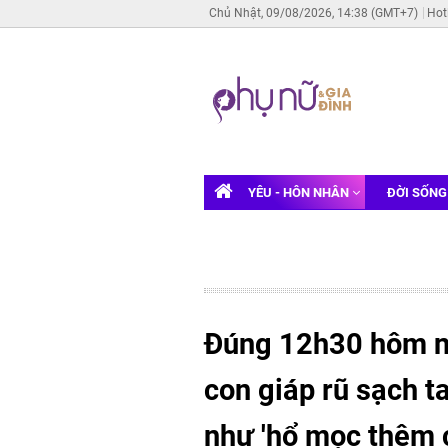
Chủ Nhật, 09/08/2026, 14:38 (GMT+7)
Hot
YÊU - HÔN NHÂN
ĐỜI SỐN
Đúng 12h30 hôm na
con giáp rũ sạch t
như 'hổ mọc thêm cá