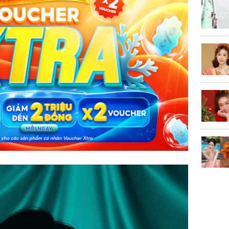
Kông' Q
phản hồi 
trẻ kém 
Phim Châ
đại thắn
doanh th
tỷ đồng