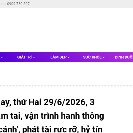
line: 0909 750 307
G
GIẢI TRÍ
LÀM ĐẸP
SỨC KHỎE
DINH DƯ
y, thứ Hai 29/6/2026, 3
am tai, vận trình hanh thông
nh', phát tài rực rỡ, hỷ tín