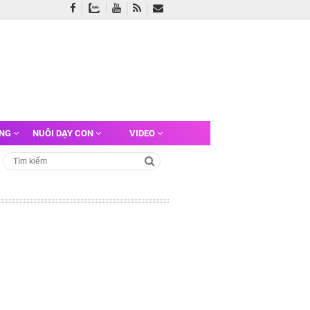
ỠNG
NUÔI DẠY CON
VIDEO