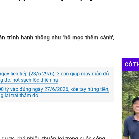
vận trình hanh thông như 'hổ mọc thêm cánh',
CÓ T
gày liên tiếp (28/6-29/6), 3 con giáp may mắn đủ
 đó, hốt sạch lộc thiên hạ
00 tỷ vào đúng ngày 27/6/2026, xòe tay hứng tiền,
g lai trải thảm đỏ
được khá nhiều thuận lợi trong cuộc sống.