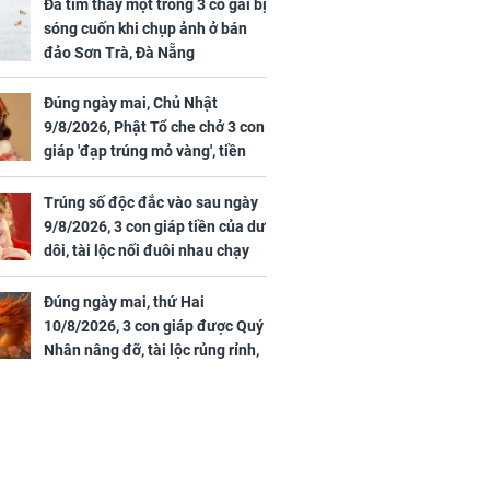
uan Chi Lâm
đến 16/8/2026), 3 con
Đã tìm thấy một trong 3 cô gái bị
tin yêu trai
giáp mưa thuận gió
sóng cuốn khi chụp ảnh ở bán
36 tuổi
hòa, tiền về như nước,
đảo Sơn Trà, Đà Nẵng
bạc vàng dư dả, Phú
Quý Vinh Hoa, vận
Đúng ngày mai, Chủ Nhật
trình khai sáng
9/8/2026, Phật Tổ che chở 3 con
giáp 'đạp trúng mỏ vàng', tiền
u Tinh Trì
bạc nhiều như lá sung, sự
g phòng vé,
nghiệp vượng phát
Trúng số độc đắc vào sau ngày
u vượt 8.600
9/8/2026, 3 con giáp tiền của dư
dôi, tài lộc nối đuôi nhau chạy
vào nhà, sự nghiệp phất lên
trông thấy
Đúng ngày mai, thứ Hai
10/8/2026, 3 con giáp được Quý
Nhân nâng đỡ, tài lộc rủng rỉnh,
yên tâm hưởng vinh hoa Phú
Quý