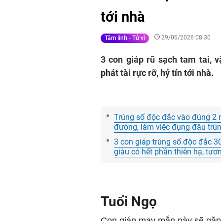
tới nhà
29/06/2026 08:30
Tâm linh - Tử vi
3 con giáp rũ sạch tam tai, 
phát tài rực rỡ, hỷ tín tới nhà.
Trúng số độc đắc vào đúng 2 n
đường, làm việc đụng đâu trúng
3 con giáp trúng số độc đắc 3
giàu có hết phần thiên hạ, tươn
Tuổi Ngọ
Con giáp may mắn này sẽ gặp 