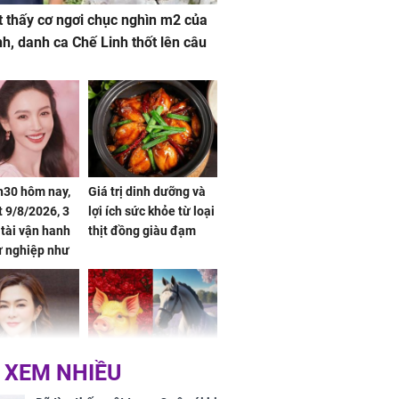
 thấy cơ ngơi chục nghìn m2 của
nh, danh ca Chế Linh thốt lên câu
h30 hôm nay,
Giá trị dinh dưỡng và
 9/8/2026, 3
lợi ích sức khỏe từ loại
 tài vận hanh
thịt đồng giàu đạm
ự nghiệp như
hóa Rồng', vét
á trong thiên
 XEM NHIỀU
 mỹ nhân Hồng
Tử vi tuần mới (từ 10