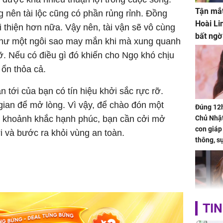
Tận mắt
nên tài lộc cũng có phần rủng rỉnh. Đồng
Hoài Li
i thiện hơn nữa. Vậy nên, tài vận sẽ vô cùng
bất ngờ
 như một ngôi sao may mắn khi mà xung quanh
ỡ. Nếu có điều gì đó khiến cho Ngọ khó chịu
 ổn thỏa cả.
n tới của bạn có tín hiệu khởi sắc rực rỡ.
 gian để mở lòng. Vì vậy, để chào đón một
Đúng 12
g khoảnh khắc hạnh phúc, bạn cần cởi mở
Chủ Nhật
con giáp
i và bước ra khỏi vùng an toàn.
thông, s
'cá chép 
cạn lộc l
hạ
TIN
'Đệ nhất