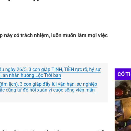
iáp này có trách nhiệm, luôn muốn làm mọi việc
u ngày 26/5, 3 con giáp TÌNH, TIỀN rực rỡ, hỷ sự
CÓ T
n, an nhàn hưởng Lộc Trời ban
 (âm lịch), 3 con giáp đẩy lùi vận hạn, sự nghiệp
n sắc cũng từ đó hồi xuân vì cuộc sống viên mãn