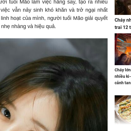
ời tuổi Mão làm việc hăng say, tạo ra nhiều
 việc vẫn nảy sinh khó khăn và trở ngại nhất
 linh hoạt của mình, người tuổi Mão giải quyết
Cháy nh
 nhẹ nhàng và hiệu quả.
trai 12
Cháy lớn
nhiều ki-
cảnh tan