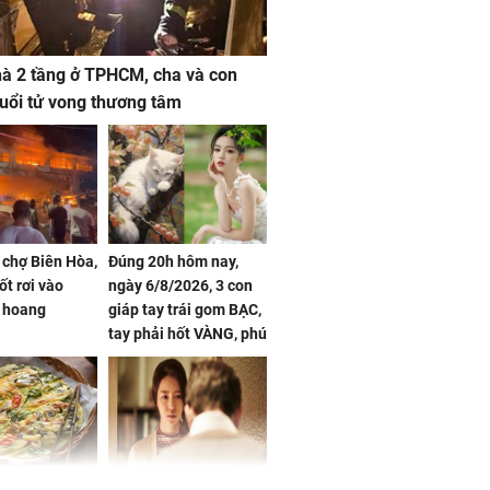
à 2 tầng ở TPHCM, cha và con
 tuổi tử vong thương tâm
 chợ Biên Hòa,
Đúng 20h hôm nay,
ốt rơi vào
ngày 6/8/2026, 3 con
 hoang
giáp tay trái gom BẠC,
tay phải hốt VÀNG, phú
quý ngập nhà, của cải
chất đầy kho