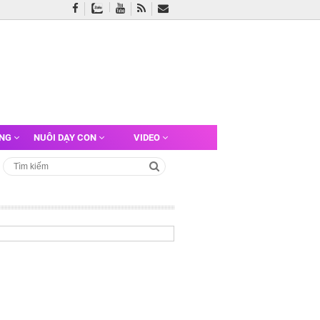
ỠNG
NUÔI DẠY CON
VIDEO