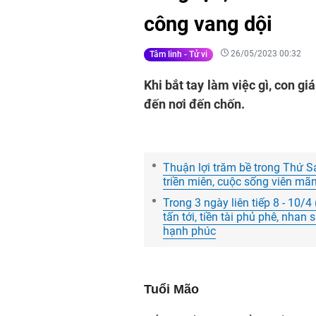
công vang dội
26/05/2023 00:32
Tâm linh - Tử vi
Khi bắt tay làm việc gì, con g
đến nơi đến chốn.
Thuận lợi trăm bề trong Thứ Sá
triền miên, cuộc sống viên mã
Trong 3 ngày liên tiếp 8 - 10/4
tấn tới, tiền tài phủ phê, nha
hạnh phúc
Tuổi Mão