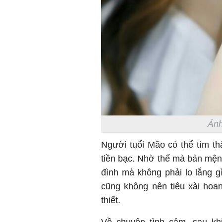
Ảnh
Người tuổi Mão có thể tìm thấ
tiền bạc. Nhờ thế mà bản mệnh
đình mà không phải lo lắng gì
cũng không nên tiêu xài hoa
thiết.
Về chuyện tình cảm, sau kh