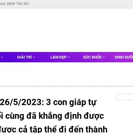
line: 0909 750 307
G
GIẢI TRÍ
LÀM ĐẸP
SỨC KHỎE
DINH DƯ
26/5/2023: 3 con giáp tự
ối cùng đã khẳng định được
được cả tập thể đi đến thành