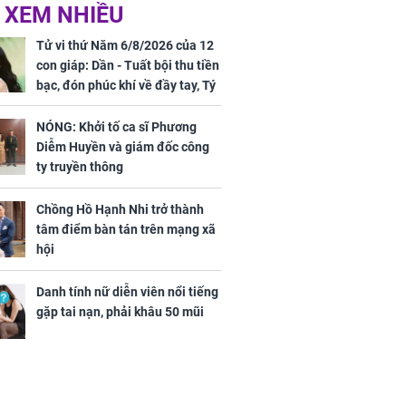
ờ loại rau chỉ
Vừa ly hôn, vợ cũ sinh
 XEM NHIỀU
 ở chợ lại có
đứa con giống mình
ng dụng tốt
như đúc nhưng bí mật
Tử vi thứ Năm 6/8/2026 của 12
khỏe
phía sau gây sốc
con giáp: Dần - Tuất bội thu tiền
bạc, đón phúc khí về đầy tay, Tý
- Mão công việc khó khăn, tiền
bạc đội nón ra đi
NÓNG: Khởi tố ca sĩ Phương
Diễm Huyền và giám đốc công
ty truyền thông
Chồng Hồ Hạnh Nhi trở thành
ứ Sáu
tâm điểm bàn tán trên mạng xã
 của 12 con
hội
 - Tuất tiền
túi, sự nghiệp
Danh tính nữ diễn viên nổi tiếng
ển hưng thịnh,
gặp tai nạn, phải khâu 50 mũi
ân tài lộc ảm
 sự khó thành
 mãn