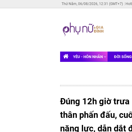
Thứ Năm, 06/08/2026, 12:31 (GMT+7)
Hot
YÊU - HÔN NHÂN
ĐỜI SỐN
Đúng 12h giờ trưa 
thân phấn đấu, cu
năng lực, dẫn dắt 