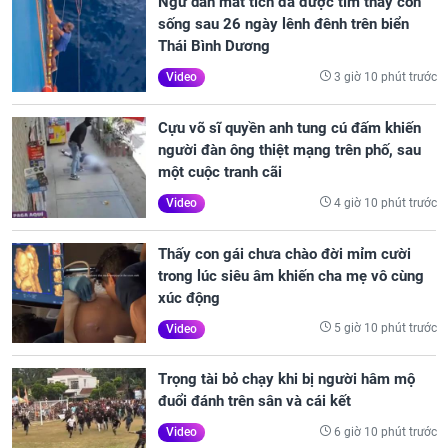
Ngư dân mất tích đã được tìm thấy còn
sống sau 26 ngày lênh đênh trên biển
Thái Bình Dương
3 giờ 10 phút trước
Video
Cựu võ sĩ quyền anh tung cú đấm khiến
người đàn ông thiệt mạng trên phố, sau
một cuộc tranh cãi
4 giờ 10 phút trước
Video
Thấy con gái chưa chào đời mỉm cười
trong lúc siêu âm khiến cha mẹ vô cùng
xúc động
5 giờ 10 phút trước
Video
Trọng tài bỏ chạy khi bị người hâm mộ
đuổi đánh trên sân và cái kết
6 giờ 10 phút trước
Video