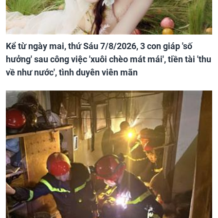
Kể từ ngày mai, thứ Sáu 7/8/2026, 3 con giáp 'số
hưởng' sau công việc 'xuôi chèo mát mái', tiền tài 'thu
về như nước', tình duyên viên mãn