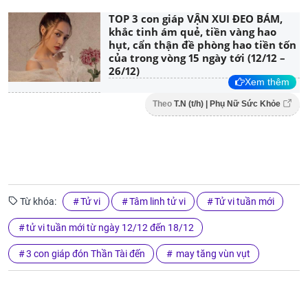
TOP 3 con giáp VẬN XUI ĐEO BÁM,
khắc tinh ám quẻ, tiền vàng hao
hụt, cẩn thận đề phòng hao tiền tốn
của trong vòng 15 ngày tới (12/12 –
26/12)
Xem thêm
Theo
T.N (t/h) | Phụ Nữ Sức Khỏe
Từ khóa:
Tử vi
Tâm linh tử vi
Tử vi tuần mới
tử vi tuần mới từ ngày 12/12 đến 18/12
3 con giáp đón Thần Tài đến
may tăng vùn vụt