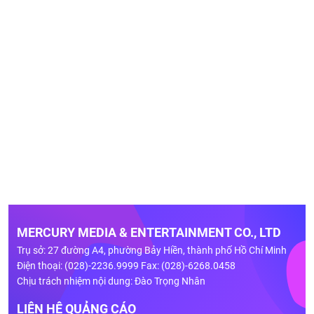
MERCURY MEDIA & ENTERTAINMENT CO., LTD
Trụ sở: 27 đường A4, phường Bảy Hiền, thành phố Hồ Chí Minh
Điện thoại: (028)-2236.9999 Fax: (028)-6268.0458
Chịu trách nhiệm nội dung: Đào Trọng Nhân
LIÊN HỆ QUẢNG CÁO