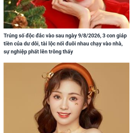
Trúng số độc đắc vào sau ngày 9/8/2026, 3 con giáp
tiền của dư dôi, tài lộc nối đuôi nhau chạy vào nhà,
sự nghiệp phất lên trông thấy