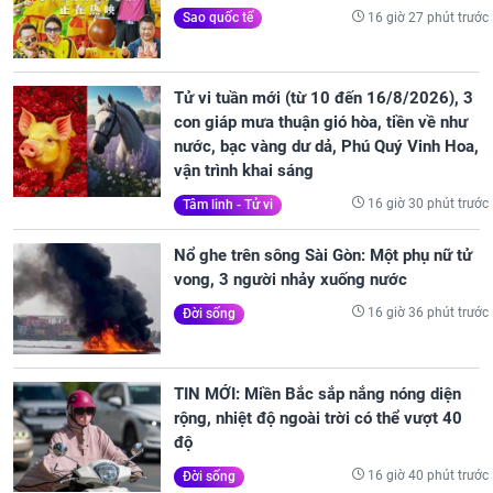
16 giờ 27 phút trước
Sao quốc tế
Tử vi tuần mới (từ 10 đến 16/8/2026), 3
con giáp mưa thuận gió hòa, tiền về như
nước, bạc vàng dư dả, Phú Quý Vinh Hoa,
vận trình khai sáng
16 giờ 30 phút trước
Tâm linh - Tử vi
Nổ ghe trên sông Sài Gòn: Một phụ nữ tử
vong, 3 người nhảy xuống nước
16 giờ 36 phút trước
Đời sống
TIN MỚI: Miền Bắc sắp nắng nóng diện
rộng, nhiệt độ ngoài trời có thể vượt 40
độ
16 giờ 40 phút trước
Đời sống