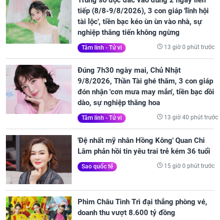
tiếp (8/8-9/8/2026), 3 con giáp 'lĩnh hội
tài lộc', tiền bạc kéo ùn ùn vào nhà, sự
nghiệp thăng tiến không ngừng
13 giờ 0 phút trước
Tâm linh - Tử vi
Đúng 7h30 ngày mai, Chủ Nhật
9/8/2026, Thần Tài ghé thăm, 3 con giáp
đón nhận 'cơn mưa may mắn', tiền bạc dồi
dào, sự nghiệp thăng hoa
13 giờ 40 phút trước
Tâm linh - Tử vi
'Đệ nhất mỹ nhân Hồng Kông' Quan Chi
Lâm phản hồi tin yêu trai trẻ kém 36 tuổi
15 giờ 0 phút trước
Sao quốc tế
Phim Châu Tinh Trì đại thắng phòng vé,
doanh thu vượt 8.600 tỷ đồng