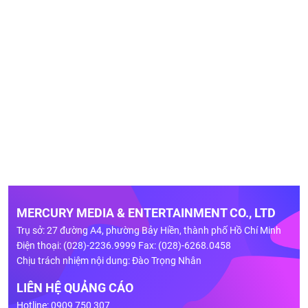
MERCURY MEDIA & ENTERTAINMENT CO., LTD
Trụ sở: 27 đường A4, phường Bảy Hiền, thành phố Hồ Chí Minh
Điện thoại: (028)-2236.9999 Fax: (028)-6268.0458
Chịu trách nhiệm nội dung: Đào Trọng Nhân
LIÊN HỆ QUẢNG CÁO
Hotline: 0909 750 307