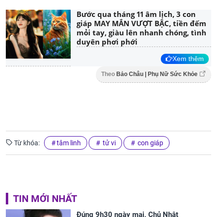
Bước qua tháng 11 âm lịch, 3 con
giáp MAY MẮN VƯỢT BẬC, tiền đếm
mỏi tay, giàu lên nhanh chóng, tình
duyên phơi phới
Xem thêm
Theo
Bảo Châu | Phụ Nữ Sức Khỏe
Từ khóa:
tâm linh
tử vi
con giáp
TIN MỚI NHẤT
Đúng 9h30 ngày mai, Chủ Nhật