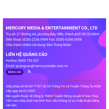
MERCURY MEDIA & ENTERTAINMENT CO., LTD
Trụ sở: 27 đường A4, phường Bảy Hiền, thành phố Hồ Chí Minh
Điện thoại: (028)-2236.9999 Fax: (028)-6268.0458
Chịu trách nhiệm nội dung: Đào Trọng Nhân
LIÊN HỆ QUẢNG CÁO
Hotline: 0909 750 307
Email:
quangcao@mercurymedia.com.vn
BẢNG GIÁ
Giấy phép số 02/GP-TTĐT do Sở Thông Tin và Truyền Thông Tp.HCM
cấp ngày 06/01/2025
Bản quyền thuộc về Công ty TNHH Truyền thông và giải trí Sao Thủy.
Cấm sao chép dưới mọi hình thức nếu không có sự chấp thuận bằng
văn bản.