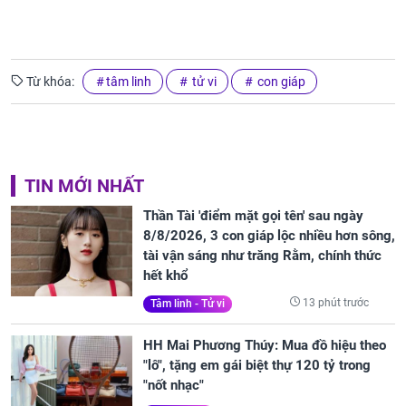
Từ khóa:
tâm linh
tử vi
con giáp
TIN MỚI NHẤT
Thần Tài 'điểm mặt gọi tên' sau ngày
8/8/2026, 3 con giáp lộc nhiều hơn sông,
tài vận sáng như trăng Rằm, chính thức
hết khổ
13 phút trước
Tâm linh - Tử vi
HH Mai Phương Thúy: Mua đồ hiệu theo
"lô", tặng em gái biệt thự 120 tỷ trong
"nốt nhạc"