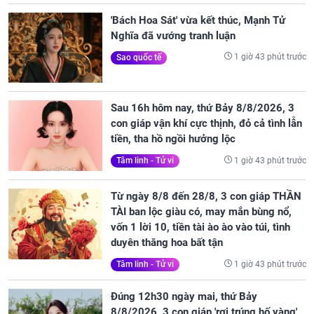
'Bách Hoa Sát' vừa kết thúc, Mạnh Tử
Nghĩa đã vướng tranh luận
1 giờ 43 phút trước
Sao quốc tế
Sau 16h hôm nay, thứ Bảy 8/8/2026, 3
con giáp vận khí cực thịnh, đỏ cả tình lẫn
tiền, tha hồ ngồi hưởng lộc
1 giờ 43 phút trước
Tâm linh - Tử vi
Từ ngày 8/8 đến 28/8, 3 con giáp THẦN
TÀI ban lộc giàu có, may mắn bùng nổ,
vốn 1 lời 10, tiền tài ào ào vào túi, tình
duyên thăng hoa bất tận
1 giờ 43 phút trước
Tâm linh - Tử vi
Đúng 12h30 ngày mai, thứ Bảy
8/8/2026, 3 con giáp 'rơi trúng hố vàng',