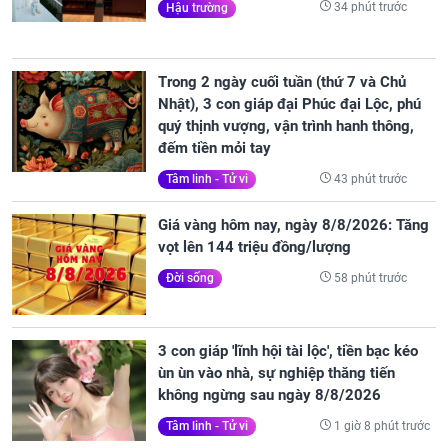
34 phút trước
Hậu trường
Trong 2 ngày cuối tuần (thứ 7 và Chủ
Nhật), 3 con giáp đại Phúc đại Lộc, phú
quý thịnh vượng, vận trình hanh thông,
đếm tiền mỏi tay
43 phút trước
Tâm linh - Tử vi
Giá vàng hôm nay, ngày 8/8/2026: Tăng
vọt lên 144 triệu đồng/lượng
58 phút trước
Đời sống
3 con giáp 'lĩnh hội tài lộc', tiền bạc kéo
ùn ùn vào nhà, sự nghiệp thăng tiến
không ngừng sau ngày 8/8/2026
1 giờ 8 phút trước
Tâm linh - Tử vi