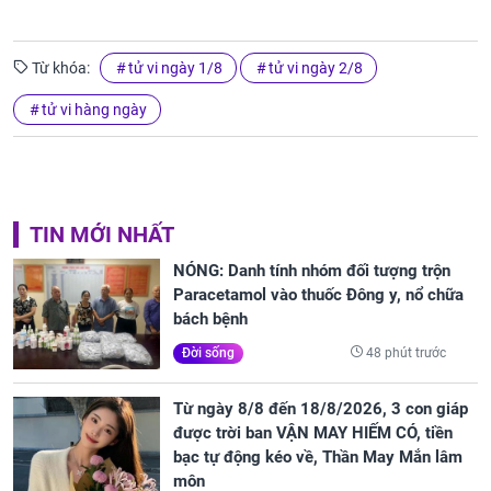
Từ khóa:
tử vi ngày 1/8
tử vi ngày 2/8
tử vi hàng ngày
TIN MỚI NHẤT
NÓNG: Danh tính nhóm đối tượng trộn
Paracetamol vào thuốc Đông y, nổ chữa
bách bệnh
48 phút trước
Đời sống
Từ ngày 8/8 đến 18/8/2026, 3 con giáp
được trời ban VẬN MAY HIẾM CÓ, tiền
bạc tự động kéo về, Thần May Mắn lâm
môn