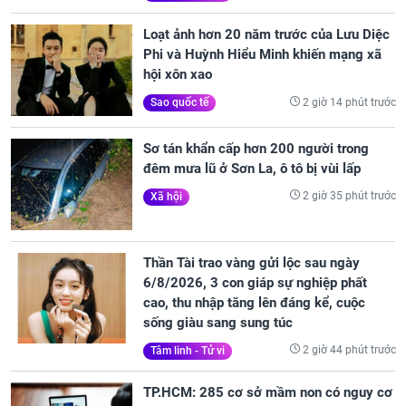
Loạt ảnh hơn 20 năm trước của Lưu Diệc
Phi và Huỳnh Hiểu Minh khiến mạng xã
hội xôn xao
2 giờ 14 phút trước
Sao quốc tế
Sơ tán khẩn cấp hơn 200 người trong
đêm mưa lũ ở Sơn La, ô tô bị vùi lấp
2 giờ 35 phút trước
Xã hội
Thần Tài trao vàng gửi lộc sau ngày
6/8/2026, 3 con giáp sự nghiệp phất
cao, thu nhập tăng lên đáng kể, cuộc
sống giàu sang sung túc
2 giờ 44 phút trước
Tâm linh - Tử vi
TP.HCM: 285 cơ sở mầm non có nguy cơ