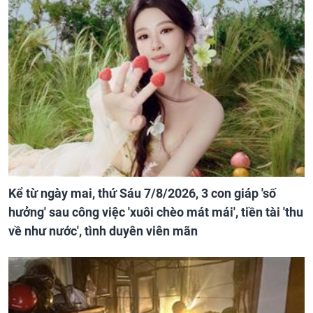
Kể từ ngày mai, thứ Sáu 7/8/2026, 3 con giáp 'số
hưởng' sau công việc 'xuôi chèo mát mái', tiền tài 'thu
về như nước', tình duyên viên mãn