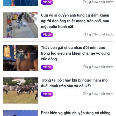
2 giờ 34 phút trước
Video
Cựu võ sĩ quyền anh tung cú đấm khiến
người đàn ông thiệt mạng trên phố, sau
một cuộc tranh cãi
3 giờ 34 phút trước
Video
Thấy con gái chưa chào đời mỉm cười
trong lúc siêu âm khiến cha mẹ vô cùng
xúc động
4 giờ 34 phút trước
Video
Trọng tài bỏ chạy khi bị người hâm mộ
đuổi đánh trên sân và cái kết
5 giờ 34 phút trước
Video
Phát hiện vợ giấu chuyện từng có chồng,