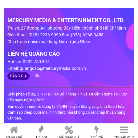
MERCURY MEDIA & ENTERTAINMENT CO., LTD
Trụ sở: 27 đường A4, phường Bảy Hiền, thành phố Hồ Chí Minh
Điện thoại: (028)-2236.9999 Fax: (028)-6268.0458
Chịu trách nhiệm nội dung: Đào Trọng Nhân
LIÊN HỆ QUẢNG CÁO
Hotline: 0909 750 307
Email:
quangcao@mercurymedia.com.vn
BẢNG GIÁ
Giấy phép số 02/GP-TTĐT do Sở Thông Tin và Truyền Thông Tp.HCM
cấp ngày 06/01/2025
Bản quyền thuộc về Công ty TNHH Truyền thông và giải trí Sao Thủy.
Cấm sao chép dưới mọi hình thức nếu không có sự chấp thuận bằng
văn bản.
Trang chủ
Tin hot
Mã giảm giá
Chủ đề
Chuyên mục