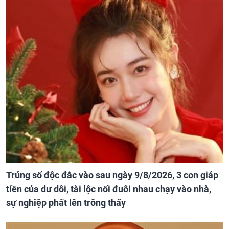
Trúng số độc đắc vào sau ngày 9/8/2026, 3 con giáp
tiền của dư dôi, tài lộc nối đuôi nhau chạy vào nhà,
sự nghiệp phất lên trông thấy