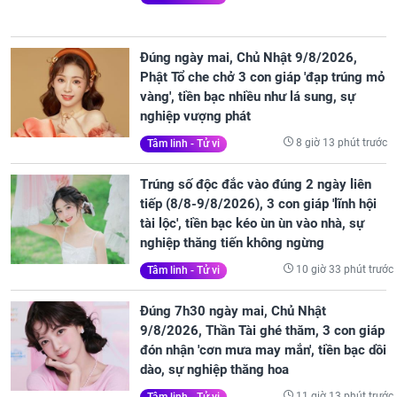
Đúng ngày mai, Chủ Nhật 9/8/2026,
Phật Tổ che chở 3 con giáp 'đạp trúng mỏ
vàng', tiền bạc nhiều như lá sung, sự
nghiệp vượng phát
8 giờ 13 phút trước
Tâm linh - Tử vi
Trúng số độc đắc vào đúng 2 ngày liên
tiếp (8/8-9/8/2026), 3 con giáp 'lĩnh hội
tài lộc', tiền bạc kéo ùn ùn vào nhà, sự
nghiệp thăng tiến không ngừng
10 giờ 33 phút trước
Tâm linh - Tử vi
Đúng 7h30 ngày mai, Chủ Nhật
9/8/2026, Thần Tài ghé thăm, 3 con giáp
đón nhận 'cơn mưa may mắn', tiền bạc dồi
dào, sự nghiệp thăng hoa
11 giờ 13 phút trước
Tâm linh - Tử vi