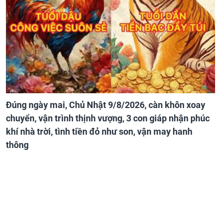
Đúng ngày mai, Chủ Nhật 9/8/2026, càn khôn xoay
chuyển, vận trình thịnh vượng, 3 con giáp nhận phúc
khí nhà trời, tình tiền đỏ như son, vận may hanh
thông