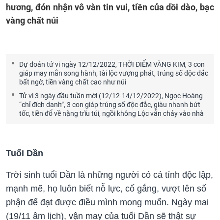
hương, đón nhận vô vàn tin vui, tiền của dồi dào, bạc
vàng chất núi
Dự đoán tử vi ngày 12/12/2022, THỜI ĐIỂM VÀNG KIM, 3 con
giáp may mắn song hành, tài lộc vượng phát, trúng số độc đắc
bất ngờ, tiền vàng chất cao như núi
Tử vi 3 ngày đầu tuần mới (12/12-14/12/2022), Ngọc Hoàng
“chỉ đích danh”, 3 con giáp trúng số độc đắc, giàu nhanh bứt
tốc, tiền đổ về nặng trĩu túi, ngồi không Lộc vẫn chảy vào nhà
Tuổi Dần
Trời sinh tuổi Dần là những người có cá tính độc lập,
mạnh mẽ, họ luôn biết nỗ lực, cố gắng, vượt lên số
phận để đạt được điều mình mong muốn. Ngày mai
(19/11 âm lịch), vận may của tuổi Dần sẽ thật sự