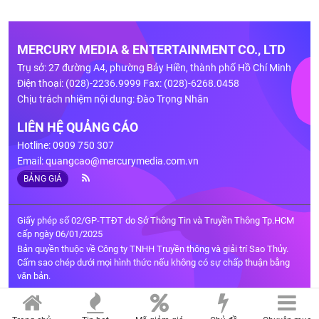
MERCURY MEDIA & ENTERTAINMENT CO., LTD
Trụ sở: 27 đường A4, phường Bảy Hiền, thành phố Hồ Chí Minh
Điện thoại: (028)-2236.9999 Fax: (028)-6268.0458
Chịu trách nhiệm nội dung: Đào Trọng Nhân
LIÊN HỆ QUẢNG CÁO
Hotline: 0909 750 307
Email:
quangcao@mercurymedia.com.vn
BẢNG GIÁ
Giấy phép số 02/GP-TTĐT do Sở Thông Tin và Truyền Thông Tp.HCM
cấp ngày 06/01/2025
Bản quyền thuộc về Công ty TNHH Truyền thông và giải trí Sao Thủy.
Cấm sao chép dưới mọi hình thức nếu không có sự chấp thuận bằng
văn bản.