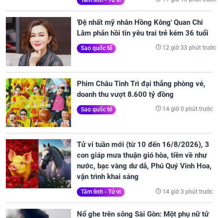
'Đệ nhất mỹ nhân Hồng Kông' Quan Chi
Lâm phản hồi tin yêu trai trẻ kém 36 tuổi
12 giờ 33 phút trước
Sao quốc tế
Phim Châu Tinh Trì đại thắng phòng vé,
doanh thu vượt 8.600 tỷ đồng
14 giờ 0 phút trước
Sao quốc tế
Tử vi tuần mới (từ 10 đến 16/8/2026), 3
con giáp mưa thuận gió hòa, tiền về như
nước, bạc vàng dư dả, Phú Quý Vinh Hoa,
vận trình khai sáng
14 giờ 3 phút trước
Tâm linh - Tử vi
Nổ ghe trên sông Sài Gòn: Một phụ nữ tử