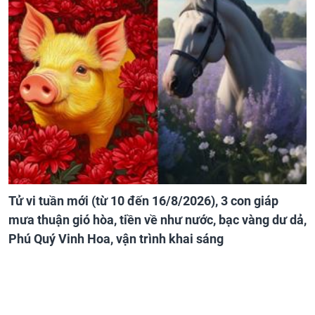
Tử vi tuần mới (từ 10 đến 16/8/2026), 3 con giáp
mưa thuận gió hòa, tiền về như nước, bạc vàng dư dả,
Phú Quý Vinh Hoa, vận trình khai sáng