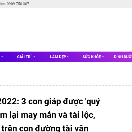
line: 0909 750 307
G
GIẢI TRÍ
LÀM ĐẸP
SỨC KHỎE
DINH DƯ
2022: 3 con giáp được 'quý
m lại may mắn và tài lộc,
 trên con đường tài vận