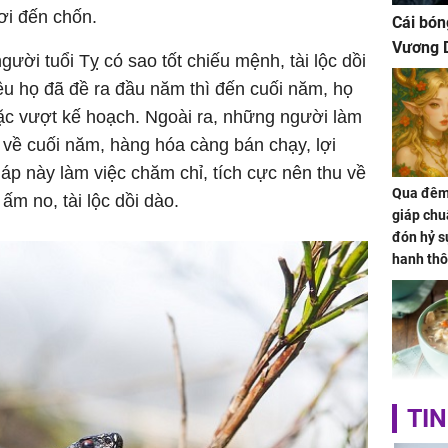
ơi đến chốn.
Cái bón
Vương D
ời tuổi Tỵ có sao tốt chiếu mệnh, tài lộc dồi
êu họ đã đề ra đầu năm thì đến cuối năm, họ
ặc vượt kế hoạch. Ngoài ra, những người làm
 về cuối năm, hàng hóa càng bán chạy, lợi
áp này làm việc chăm chỉ, tích cực nên thu về
Qua đêm 
ấm no, tài lộc dồi dào.
giáp chu
đón hỷ sự
hanh thô
hóa Rồn
gom hết
nhà
Giá trị s
TIN
cách sử