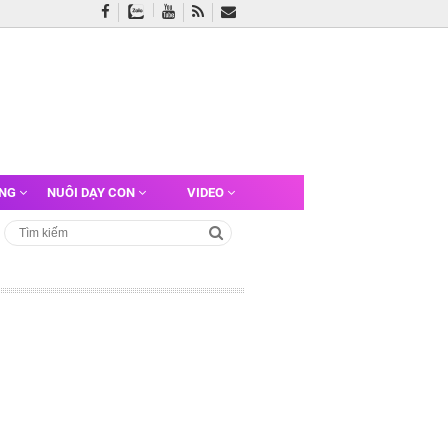
ỠNG
NUÔI DẠY CON
VIDEO