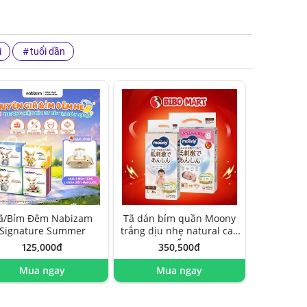
i
tuổi dần
ã/Bỉm Đêm Nabizam
Tã dán bỉm quần Moony
Signature Summer
trắng dịu nhẹ natural cao
cấp
125,000đ
350,500đ
Mua ngay
Mua ngay