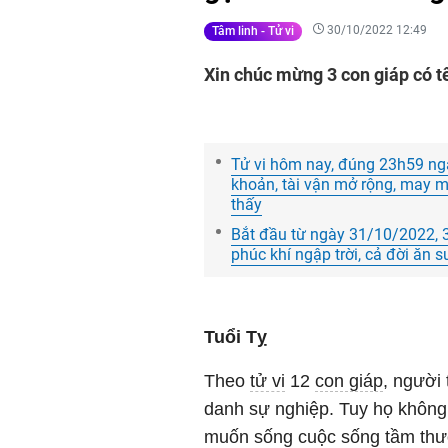
30/10/2022 12:49
Tâm linh - Tử vi
Xin chúc mừng 3 con giáp có t
Tử vi hôm nay, đúng 23h59 ngày
khoản, tài vận mở rộng, may m
thấy
Bắt đầu từ ngày 31/10/2022, 3 
phúc khí ngập trời, cả đời ăn
Tuổi Tỵ
Theo
tử vi
12
con giáp
, người
danh sự nghiệp. Tuy họ không
muốn sống cuộc sống tầm thườ