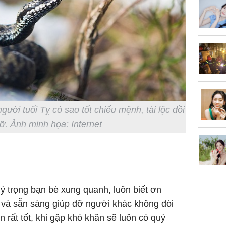
của loại
Chân du
viên Hoa
ứng ngượ
nghèo
ười tuổi Tỵ có sao tốt chiếu mệnh, tài lộc dồi
rỡ. Ảnh minh họa: Internet
uý trọng bạn bè xung quanh, luôn biết ơn
và sẵn sàng giúp đỡ người khác không đòi
 rất tốt, khi gặp khó khăn sẽ luôn có quý