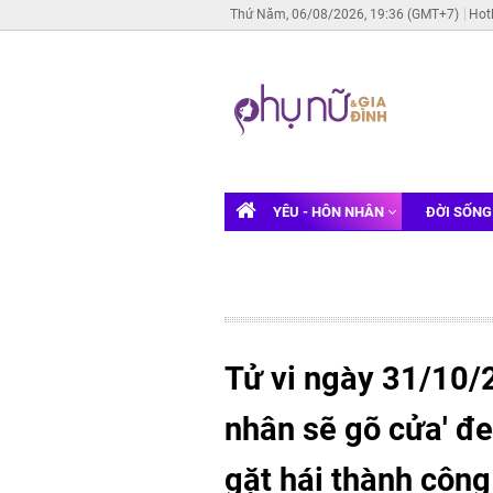
Thứ Năm, 06/08/2026, 19:36 (GMT+7)
Hot
YÊU - HÔN NHÂN
ĐỜI SỐN
Tử vi ngày 31/10/
nhân sẽ gõ cửa' đe
gặt hái thành công