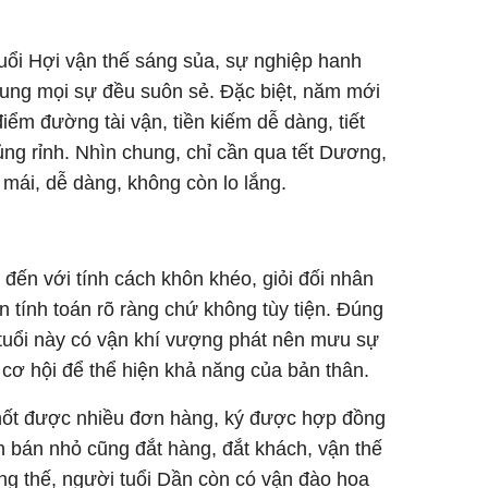
uổi Hợi vận thế sáng sủa, sự nghiệp hanh
 chung mọi sự đều suôn sẻ. Đặc biệt, năm mới
điểm đường tài vận, tiền kiếm dễ dàng, tiết
ủng rỉnh. Nhìn chung, chỉ cần qua tết Dương,
 mái, dễ dàng, không còn lo lắng.
 đến với tính cách khôn khéo, giỏi đối nhân
n tính toán rõ ràng chứ không tùy tiện. Đúng
tuổi này có vận khí vượng phát nên mưu sự
cơ hội để thể hiện khả năng của bản thân.
hốt được nhiều đơn hàng, ký được hợp đồng
 bán nhỏ cũng đắt hàng, đắt khách, vận thế
g thế, người tuổi Dần còn có vận đào hoa