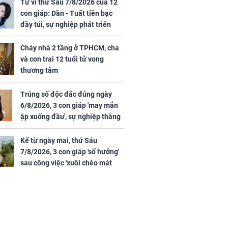
 hạt bình dân
trai 12 tuổi tử vong
Tử vi thứ Sáu 7/8/2026 của 12
thương tâm
con giáp: Dần - Tuất tiền bạc
đầy túi, sự nghiệp phát triển
hưng thịnh, Mão - Thân tài lộc
ảm đạm, mọi sự khó thành công
Cháy nhà 2 tầng ở TPHCM, cha
mỹ mãn
và con trai 12 tuổi tử vong
ng nam diễn
thương tâm
 ngữ gây phản
c khi than
Trúng số độc đắc đúng ngày
6/8/2026, 3 con giáp 'may mắn
ập xuống đầu', sự nghiệp thăng
tiến vượt bậc, tài lộc phủ kín
đường đi
Kể từ ngày mai, thứ Sáu
7/8/2026, 3 con giáp 'số hưởng'
sau công việc 'xuôi chèo mát
mái', tiền tài 'thu về như nước',
tình duyên viên mãn