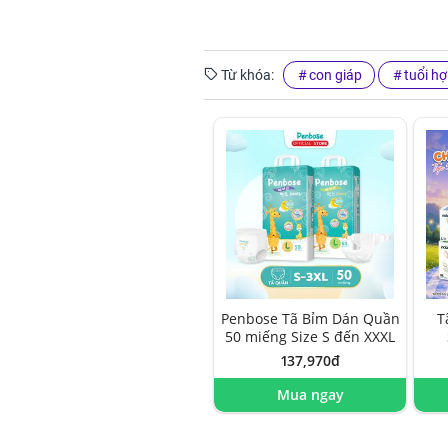
Từ khóa:
con giáp
tuổi hợ
Penbose Tã Bỉm Dán Quần
T
50 miếng Size S đến XXXL
137,970đ
Mua ngay