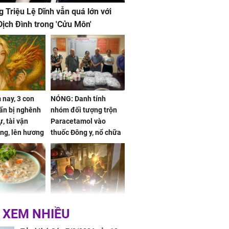
g Triệu Lệ Dĩnh vẫn quá lớn với
ịch Đình trong 'Cửu Môn'
nay, 3 con
NÓNG: Danh tính
ẩn bị nghênh
nhóm đối tượng trộn
, tài vận
Paracetamol vào
ng, lên hương
thuốc Đông y, nổ chữa
g hóa Phượng,
bách bệnh
 may mắn về
ức khỏe và
Cháy nhà 2 tầng ở
 XEM NHIỀU
 dụng đúng
TPHCM, cha và con